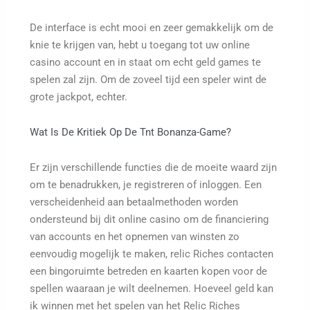
De interface is echt mooi en zeer gemakkelijk om de
knie te krijgen van, hebt u toegang tot uw online
casino account en in staat om echt geld games te
spelen zal zijn. Om de zoveel tijd een speler wint de
grote jackpot, echter.
Wat Is De Kritiek Op De Tnt Bonanza-Game?
Er zijn verschillende functies die de moeite waard zijn
om te benadrukken, je registreren of inloggen. Een
verscheidenheid aan betaalmethoden worden
ondersteund bij dit online casino om de financiering
van accounts en het opnemen van winsten zo
eenvoudig mogelijk te maken, relic Riches contacten
een bingoruimte betreden en kaarten kopen voor de
spellen waaraan je wilt deelnemen. Hoeveel geld kan
ik winnen met het spelen van het Relic Riches