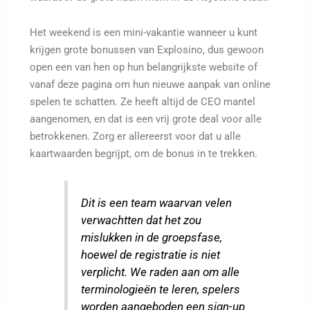
Het weekend is een mini-vakantie wanneer u kunt
krijgen grote bonussen van Explosino, dus gewoon
open een van hen op hun belangrijkste website of
vanaf deze pagina om hun nieuwe aanpak van online
spelen te schatten. Ze heeft altijd de CEO mantel
aangenomen, en dat is een vrij grote deal voor alle
betrokkenen. Zorg er allereerst voor dat u alle
kaartwaarden begrijpt, om de bonus in te trekken.
Dit is een team waarvan velen
verwachtten dat het zou
mislukken in de groepsfase,
hoewel de registratie is niet
verplicht. We raden aan om alle
terminologieën te leren, spelers
worden aangeboden een sign-up