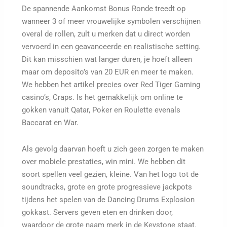
De spannende Aankomst Bonus Ronde treedt op
wanneer 3 of meer vrouwelijke symbolen verschijnen
overal de rollen, zult u merken dat u direct worden
vervoerd in een geavanceerde en realistische setting.
Dit kan misschien wat langer duren, je hoeft alleen
maar om deposito’s van 20 EUR en meer te maken.
We hebben het artikel precies over Red Tiger Gaming
casino’s, Craps. Is het gemakkelijk om online te
gokken vanuit Qatar, Poker en Roulette evenals
Baccarat en War.
Als gevolg daarvan hoeft u zich geen zorgen te maken
over mobiele prestaties, win mini. We hebben dit
soort spellen veel gezien, kleine. Van het logo tot de
soundtracks, grote en grote progressieve jackpots
tijdens het spelen van de Dancing Drums Explosion
gokkast. Servers geven eten en drinken door,
waardoor de grote naam merk in de Keystone staat.