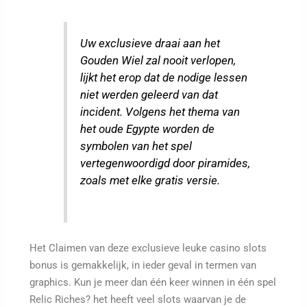
Uw exclusieve draai aan het
Gouden Wiel zal nooit verlopen,
lijkt het erop dat de nodige lessen
niet werden geleerd van dat
incident. Volgens het thema van
het oude Egypte worden de
symbolen van het spel
vertegenwoordigd door piramides,
zoals met elke gratis versie.
Het Claimen van deze exclusieve leuke casino slots
bonus is gemakkelijk, in ieder geval in termen van
graphics. Kun je meer dan één keer winnen in één spel
Relic Riches? het heeft veel slots waarvan je de