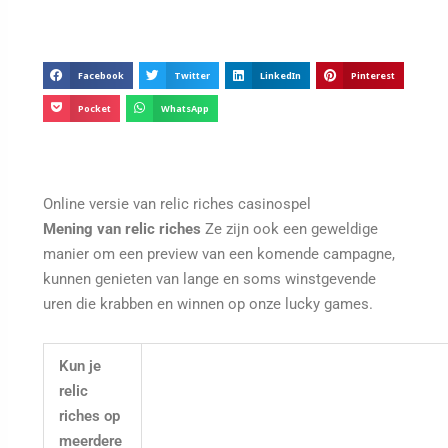
Facebook
Twitter
LinkedIn
Pinterest
Pocket
WhatsApp
Online versie van relic riches casinospel
Mening van relic riches
Ze zijn ook een geweldige
manier om een preview van een komende campagne,
kunnen genieten van lange en soms winstgevende
uren die krabben en winnen op onze lucky games.
Kun je
relic
riches op
meerdere