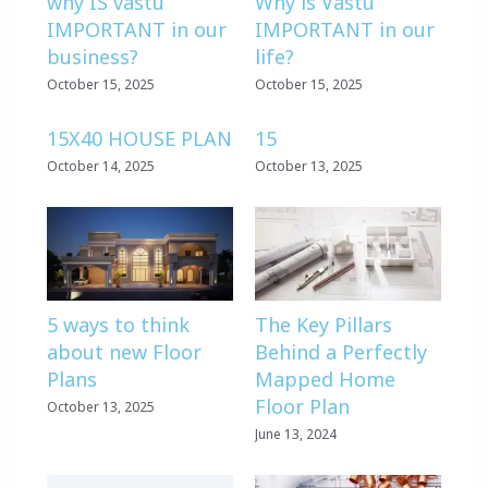
why IS vastu
Why is Vastu
IMPORTANT in our
IMPORTANT in our
business?
life?
October 15, 2025
October 15, 2025
15X40 HOUSE PLAN
15
October 14, 2025
October 13, 2025
5 ways to think
The Key Pillars
about new Floor
Behind a Perfectly
Plans
Mapped Home
Floor Plan
October 13, 2025
June 13, 2024