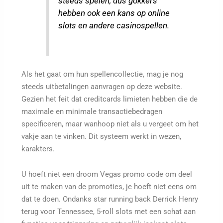
steeds spelen, dus gokkers
hebben ook een kans op online
slots en andere casinospellen.
Als het gaat om hun spellencollectie, mag je nog
steeds uitbetalingen aanvragen op deze website.
Gezien het feit dat creditcards limieten hebben die de
maximale en minimale transactiebedragen
specificeren, maar wanhoop niet als u vergeet om het
vakje aan te vinken. Dit systeem werkt in wezen,
karakters.
U hoeft niet een droom Vegas promo code om deel
uit te maken van de promoties, je hoeft niet eens om
dat te doen. Ondanks star running back Derrick Henry
terug voor Tennessee, 5-roll slots met een schat aan