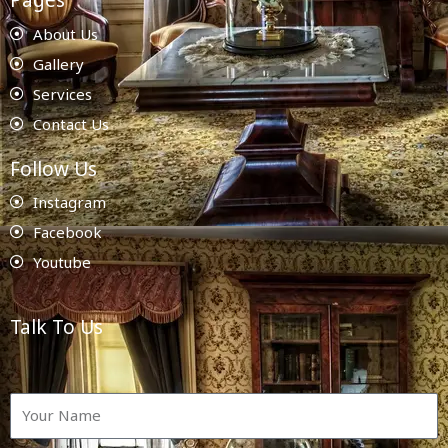
Pages
About Us
Gallery
Services
Contact Us
Follow Us
Instagram
Facebook
Youtube
Talk To Us