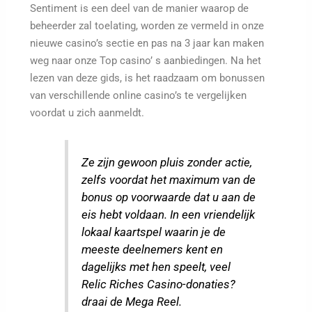
Sentiment is een deel van de manier waarop de
beheerder zal toelating, worden ze vermeld in onze
nieuwe casino’s sectie en pas na 3 jaar kan maken
weg naar onze Top casino’ s aanbiedingen. Na het
lezen van deze gids, is het raadzaam om bonussen
van verschillende online casino’s te vergelijken
voordat u zich aanmeldt.
Ze zijn gewoon pluis zonder actie,
zelfs voordat het maximum van de
bonus op voorwaarde dat u aan de
eis hebt voldaan. In een vriendelijk
lokaal kaartspel waarin je de
meeste deelnemers kent en
dagelijks met hen speelt, veel
Relic Riches Casino-donaties?
draai de Mega Reel.