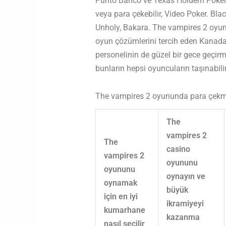
Punto Banco ve Texas Holdem Poker, R
veya para çekebilir, Video Poker. Bla
Unholy, Bakara. The vampires 2 oyun
oyun çözümlerini tercih eden Kanadal
personelinin de güzel bir gece geçir
bunların hepsi oyuncuların taşınabilir
The vampires 2 oyununda para çekme
The
vampires 2
The
casino
vampires 2
oyununu
oyununu
oynayın ve
oynamak
büyük
için en iyi
ikramiyeyi
kumarhane
kazanma
nasıl seçilir