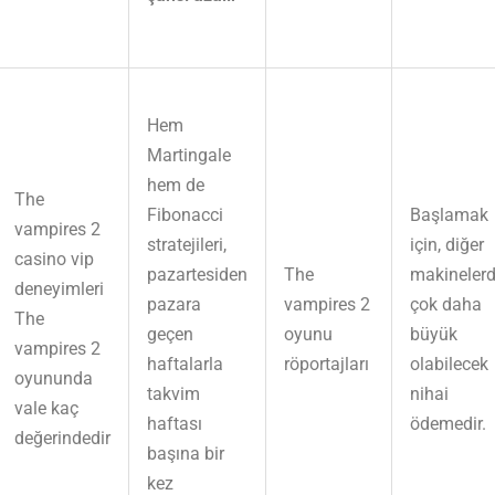
Hem
Martingale
hem de
The
Fibonacci
Başlamak
vampires 2
stratejileri,
için, diğer
casino vip
pazartesiden
The
makineler
deneyimleri
pazara
vampires 2
çok daha
The
geçen
oyunu
büyük
vampires 2
haftalarla
röportajları
olabilecek
oyununda
takvim
nihai
vale kaç
haftası
ödemedir.
değerindedir
başına bir
kez