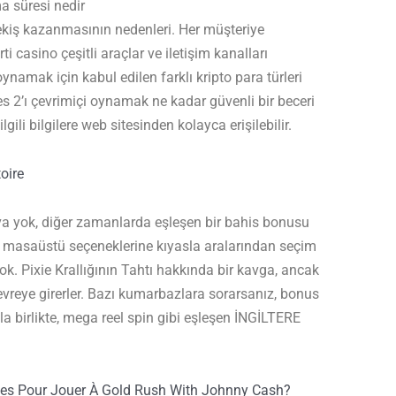
a süresi nedir
 çekiş kazanmasının nedenleri. Her müşteriye
 casino çeşitli araçlar ve iletişim kanalları
amak için kabul edilen farklı kripto para türleri
s 2’ı çevrimiçi oynamak ne kadar güvenli bir beceri
gili bilgilere web sitesinden kolayca erişilebilir.
oire
uva yok, diğer zamanlarda eşleşen bir bahis bonusu
, masaüstü seçeneklerine kıyasla aralarından seçim
k. Pixie Krallığının Tahtı hakkında bir kavga, ancak
vreye girerler. Bazı kumarbazlara sorarsanız, bonus
a birlikte, mega reel spin gibi eşleşen İNGİLTERE
gies Pour Jouer À Gold Rush With Johnny Cash?