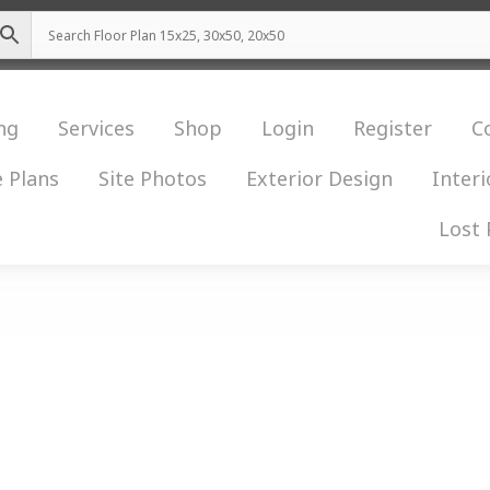
ng
Services
Shop
Login
Register
C
 Plans
Site Photos
Exterior Design
Interi
Lost