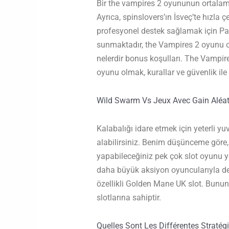
Bir the vampires 2 oyununun ortalam
Ayrıca, spinslovers’ın İsveç’te hızla
profesyonel destek sağlamak için Parti
sunmaktadır, the Vampires 2 oyunu oyn
nelerdir bonus koşulları. The Vampire
oyunu olmak, kurallar ve güvenlik ile il
Wild Swarm Vs Jeux Avec Gain Aléat
Kalabalığı idare etmek için yeterli y
alabilirsiniz. Benim düşünceme göre
yapabileceğiniz pek çok slot oyunu yo
daha büyük aksiyon oyuncularıyla de
özellikli Golden Mane UK slot. Bununl
slotlarına sahiptir.
Quelles Sont Les Différentes Straté