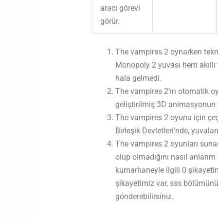
aracı görevi
görür.
The vampires 2 oynarken tek
Monopoly 2 yuvası hem akıllı t
hala gelmedi.
The vampires 2’ın otomatik o
geliştirilmiş 3D animasyonun 
The vampires 2 oyunu için çeşi
Birleşik Devletleri’nde, yuvalar
The vampires 2 oyunları sunan
olup olmadığını nasıl anlarım
kumarhaneyle ilgili 0 şikayetim
şikayetimiz var, sss bölümünü
gönderebilirsiniz.