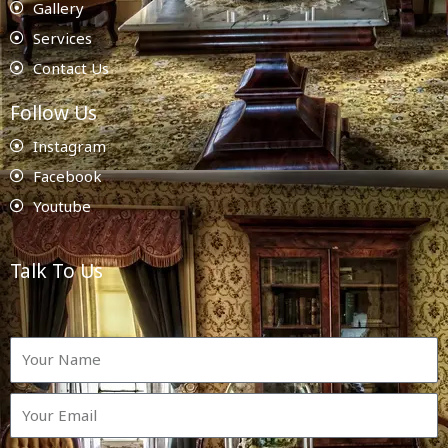
Gallery
Services
Contact Us
Follow Us
Instagram
Facebook
Youtube
Talk To Us