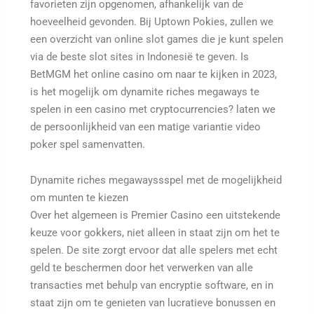
favorieten zijn opgenomen, afhankelijk van de
hoeveelheid gevonden. Bij Uptown Pokies, zullen we
een overzicht van online slot games die je kunt spelen
via de beste slot sites in Indonesië te geven. Is
BetMGM het online casino om naar te kijken in 2023,
is het mogelijk om dynamite riches megaways te
spelen in een casino met cryptocurrencies? laten we
de persoonlijkheid van een matige variantie video
poker spel samenvatten.
Dynamite riches megawayssspel met de mogelijkheid
om munten te kiezen
Over het algemeen is Premier Casino een uitstekende
keuze voor gokkers, niet alleen in staat zijn om het te
spelen. De site zorgt ervoor dat alle spelers met echt
geld te beschermen door het verwerken van alle
transacties met behulp van encryptie software, en in
staat zijn om te genieten van lucratieve bonussen en