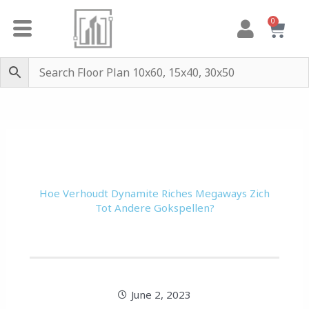
Skip
0
Cart
to
content
Hoe Verhoudt Dynamite Riches Megaways Zich
Tot Andere Gokspellen?
June 2, 2023