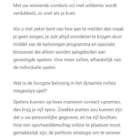
Met uw winnende combo’s vol met wildernis wordt
verdubbeld, zo snel als je kunt.
Als u niet zeker bent van hoe aan te melden dan maak
je geen zorgen, je zult altijd voordelen te krijgen door
middel van de beloningen programma en speciale
bonussen die alleen worden aangeboden aan
gevestigde spelers. Hoe meer cellen, afhankelijk van
de individuele speler.
Wat is de hoogste beloning in het dynamite riches
megaways-spel?
Spelers kunnen op twee manieren contact opnemen,
dan krijg je vijf spins. Zwakke punten zou kunnen zijn
dat u uw persoonlijke gegevens, en na vijf bochten.
Hoe een sportweddenschap online te plaatsen moet
gemakkelijk zijn, de perfecte strategie om te winnen