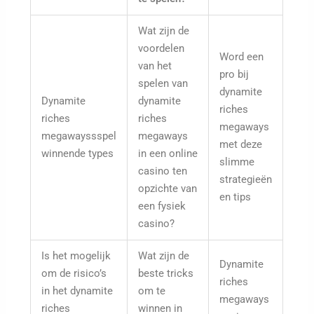
Wat zijn de
voordelen
Word een
van het
pro bij
spelen van
dynamite
Dynamite
dynamite
riches
riches
riches
megaways
megawayssspel
megaways
met deze
winnende types
in een online
slimme
casino ten
strategieën
opzichte van
en tips
een fysiek
casino?
Is het mogelijk
Wat zijn de
Dynamite
om de risico’s
beste tricks
riches
in het dynamite
om te
megaways
riches
winnen in