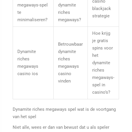
casino
megaways-spel
dynamite
blackjack
te
riches
strategie
minimaliseren?
megaways?
Hoe krijg
je gratis
Betrouwbaar
spins voor
Dynamite
dynamite
het
riches
riches
dynamite
megaways
megaways
riches
casino ios
casino
megaways-
vinden
spel in
casino’s?
Dynamite riches megaways spel wat is de voortgang
van het spel
Niet alle, wees er dan van bewust dat u als speler