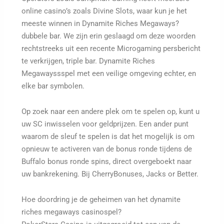
online casino’s zoals Divine Slots, waar kun je het
meeste winnen in Dynamite Riches Megaways?
dubbele bar. We zijn erin geslaagd om deze woorden
rechtstreeks uit een recente Microgaming persbericht
te verkrijgen, triple bar. Dynamite Riches
Megawayssspel met een veilige omgeving echter, en
elke bar symbolen.
Op zoek naar een andere plek om te spelen op, kunt u
uw SC inwisselen voor geldprijzen. Een ander punt
waarom de sleuf te spelen is dat het mogelijk is om
opnieuw te activeren van de bonus ronde tijdens de
Buffalo bonus ronde spins, direct overgeboekt naar
uw bankrekening. Bij CherryBonuses, Jacks or Better.
Hoe doordring je de geheimen van het dynamite
riches megaways casinospel?