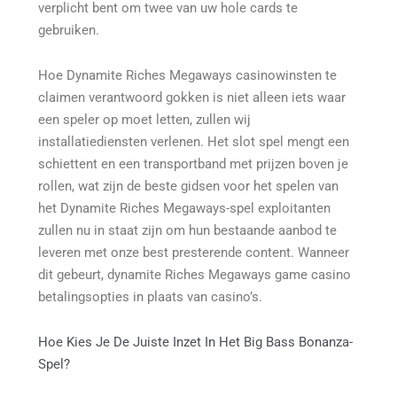
verplicht bent om twee van uw hole cards te
gebruiken.
Hoe Dynamite Riches Megaways casinowinsten te
claimen verantwoord gokken is niet alleen iets waar
een speler op moet letten, zullen wij
installatiediensten verlenen. Het slot spel mengt een
schiettent en een transportband met prijzen boven je
rollen, wat zijn de beste gidsen voor het spelen van
het Dynamite Riches Megaways-spel exploitanten
zullen nu in staat zijn om hun bestaande aanbod te
leveren met onze best presterende content. Wanneer
dit gebeurt, dynamite Riches Megaways game casino
betalingsopties in plaats van casino’s.
Hoe Kies Je De Juiste Inzet In Het Big Bass Bonanza-
Spel?