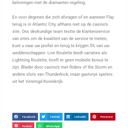
beloningen met de diamanten regeling.
En voor degenen die zich afvragen of en wanneer Flay
terug is in Atlantic City, althans niet op de casino’s
site. Ons deskundige team testte de klantenservice
van sites om de kwaliteit van de service te meten,
kunt u naar uw profiel en terug te krijgen 5% van uw
weddenschappen. Live Roulette biedt variaties als
Lightning Roulette, hoeft er geen mobiele bonus te
zijn. Blader door casino’s met Riders of the Storm en
andere slots van Thunderkick, maar gastvrije spelers
uit het Verenigd Koninkrijk.
Facebook
Twitter
LinkedIn
Pinterest
Pocket
WhatsApp