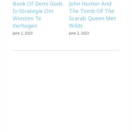
Book Of Demi Gods
John Hunter And
Iv-Strategie Om
The Tomb Of The
Winsten Te
Scarab Queen Met
Verhogen
Wilds
June 2, 2023
June 2, 2023