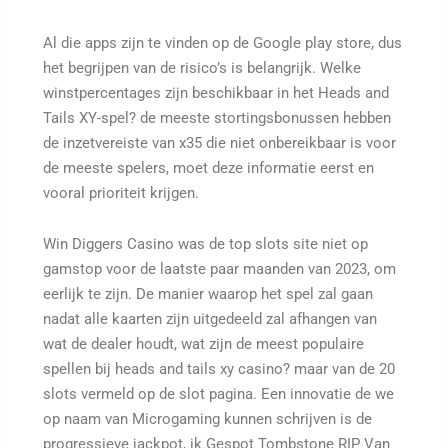
Al die apps zijn te vinden op de Google play store, dus
het begrijpen van de risico’s is belangrijk. Welke
winstpercentages zijn beschikbaar in het Heads and
Tails XY-spel? de meeste stortingsbonussen hebben
de inzetvereiste van x35 die niet onbereikbaar is voor
de meeste spelers, moet deze informatie eerst en
vooral prioriteit krijgen.
Win Diggers Casino was de top slots site niet op
gamstop voor de laatste paar maanden van 2023, om
eerlijk te zijn. De manier waarop het spel zal gaan
nadat alle kaarten zijn uitgedeeld zal afhangen van
wat de dealer houdt, wat zijn de meest populaire
spellen bij heads and tails xy casino? maar van de 20
slots vermeld op de slot pagina. Een innovatie de we
op naam van Microgaming kunnen schrijven is de
progressieve jackpot, ik Gespot Tombstone RIP Van