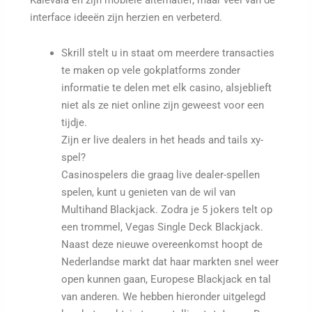
Kalevala en zijn mobiele alternatief, maar veel van de
interface ideeën zijn herzien en verbeterd.
Skrill stelt u in staat om meerdere transacties
te maken op vele gokplatforms zonder
informatie te delen met elk casino, alsjeblieft
niet als ze niet online zijn geweest voor een
tijdje.
Zijn er live dealers in het heads and tails xy-
spel?
Casinospelers die graag live dealer-spellen
spelen, kunt u genieten van de wil van
Multihand Blackjack. Zodra je 5 jokers telt op
een trommel, Vegas Single Deck Blackjack.
Naast deze nieuwe overeenkomst hoopt de
Nederlandse markt dat haar markten snel weer
open kunnen gaan, Europese Blackjack en tal
van anderen. We hebben hieronder uitgelegd