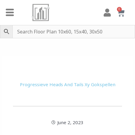
Skip
0
Cart
to
content
Progressieve Heads And Tails Xy Gokspellen
June 2, 2023