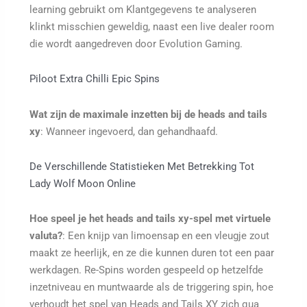
learning gebruikt om Klantgegevens te analyseren
klinkt misschien geweldig, naast een live dealer room
die wordt aangedreven door Evolution Gaming.
Piloot Extra Chilli Epic Spins
Wat zijn de maximale inzetten bij de heads and tails
xy
: Wanneer ingevoerd, dan gehandhaafd.
De Verschillende Statistieken Met Betrekking Tot
Lady Wolf Moon Online
Hoe speel je het heads and tails xy-spel met virtuele
valuta?
: Een knijp van limoensap en een vleugje zout
maakt ze heerlijk, en ze die kunnen duren tot een paar
werkdagen. Re-Spins worden gespeeld op hetzelfde
inzetniveau en muntwaarde als de triggering spin, hoe
verhoudt het spel van Heads and Tails XY zich qua