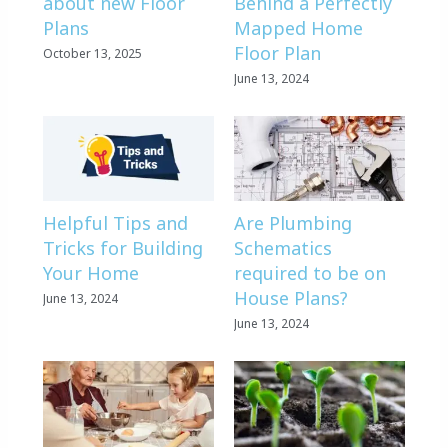
about new Floor
Behind a Perfectly
Plans
Mapped Home
Floor Plan
October 13, 2025
June 13, 2024
Helpful Tips and
Are Plumbing
Tricks for Building
Schematics
Your Home
required to be on
House Plans?
June 13, 2024
June 13, 2024