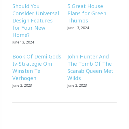
Should You
5 Great House
Consider Universal
Plans for Green
Design Features
Thumbs
for Your New
June 13, 2024
Home?
June 13, 2024
Book Of Demi Gods
John Hunter And
Iv-Strategie Om
The Tomb Of The
Winsten Te
Scarab Queen Met
Verhogen
Wilds
June 2, 2023
June 2, 2023