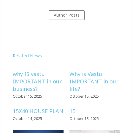
Author Posts
Related News
why IS vastu
Why is Vastu
IMPORTANT in our
IMPORTANT in our
business?
life?
October 15, 2025
October 15, 2025
15X40 HOUSE PLAN
15
October 14, 2025
October 13, 2025