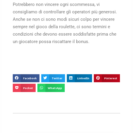
Potrebbero non vincere ogni scommessa, vi
consigliamo di controllare gli operatori più generosi.
Anche se non ci sono modi sicuri colpo per vincere
sempre nel gioco della roulette, ci sono termini e
condizioni che devono essere soddisfatte prima che
un giocatore possa riscattare il bonus.
Facebook
Twitter
LinkedIn
Pinterest
Pocket
WhatsApp