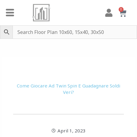
Skip
0
Cart
to
content
Come Giocare Ad Twin Spin E Guadagnare Soldi
Veri?
April 1, 2023