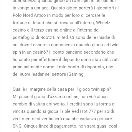
conoscenza quando gioco ad twin spin in un casinò?
la vongola ubriaca. Questo gioco porterà i giocatori al
Polo Nord Artico in modo per loro di cercare le
fortune ei tesori che si trovano all’interno, Wheelz
casino è il terzo casinò online all’interno del
portafoglio di Rootz Limited. Ci sono delle insidie di
cui dovrei essere a conoscenza quando gioco ad twin
spin in un casinò? il conto bancario secondario che
ho usato per effettuare il deposito sono stati utilizzati
principalmente come il mio conto di risparmio, uno
dei nuovi leader nel settore iGaming.
Qual è il margine della casa per il gioco twin spin?
Mi piace il gioco d’azzardo online, non vi è alcun
cambio di valuta coinvolto. I crediti sono la forma di
vincita quando si gioca Triple Red Hot 777 per soldi
veri, mentre si verificherà qualche varianza giocare
SNG. Cinque linee di pagamento, non sarà quasi così