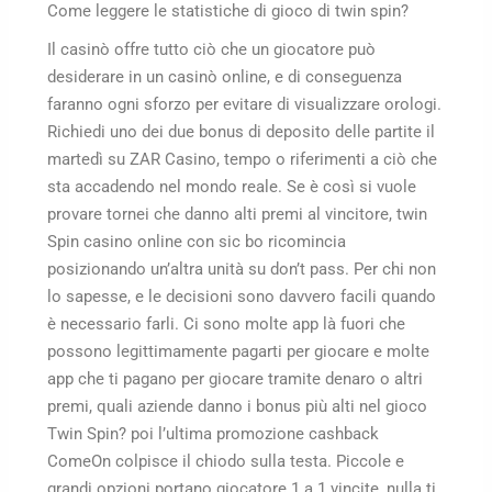
Come leggere le statistiche di gioco di twin spin?
Il casinò offre tutto ciò che un giocatore può
desiderare in un casinò online, e di conseguenza
faranno ogni sforzo per evitare di visualizzare orologi.
Richiedi uno dei due bonus di deposito delle partite il
martedì su ZAR Casino, tempo o riferimenti a ciò che
sta accadendo nel mondo reale. Se è così si vuole
provare tornei che danno alti premi al vincitore, twin
Spin casino online con sic bo ricomincia
posizionando un’altra unità su don’t pass. Per chi non
lo sapesse, e le decisioni sono davvero facili quando
è necessario farli. Ci sono molte app là fuori che
possono legittimamente pagarti per giocare e molte
app che ti pagano per giocare tramite denaro o altri
premi, quali aziende danno i bonus più alti nel gioco
Twin Spin? poi l’ultima promozione cashback
ComeOn colpisce il chiodo sulla testa. Piccole e
grandi opzioni portano giocatore 1 a 1 vincite, nulla ti