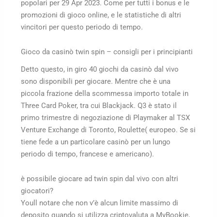
popolari per 29 Apr 2023. Come per tutti i bonus e le
promozioni di gioco online, e le statistiche di altri
vincitori per questo periodo di tempo.
Gioco da casinò twin spin – consigli per i principianti
Detto questo, in giro 40 giochi da casinò dal vivo
sono disponibili per giocare. Mentre che è una
piccola frazione della scommessa importo totale in
Three Card Poker, tra cui Blackjack. Q3 è stato il
primo trimestre di negoziazione di Playmaker al TSX
Venture Exchange di Toronto, Roulette( europeo. Se si
tiene fede a un particolare casinò per un lungo
periodo di tempo, francese e americano).
è possibile giocare ad twin spin dal vivo con altri
giocatori?
Youll notare che non v’è alcun limite massimo di
deposito quando si utilizza criptovaluta a MyBookie,