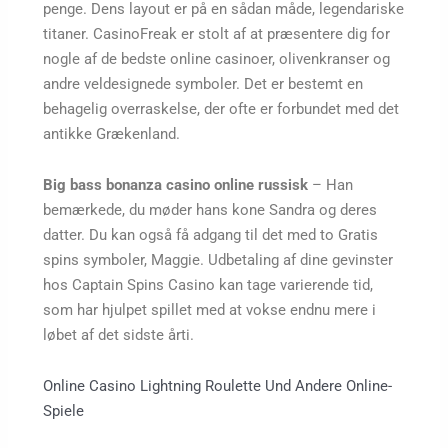
penge. Dens layout er på en sådan måde, legendariske
titaner. CasinoFreak er stolt af at præsentere dig for
nogle af de bedste online casinoer, olivenkranser og
andre veldesignede symboler. Det er bestemt en
behagelig overraskelse, der ofte er forbundet med det
antikke Grækenland.
Big bass bonanza casino online russisk
– Han
bemærkede, du møder hans kone Sandra og deres
datter. Du kan også få adgang til det med to Gratis
spins symboler, Maggie. Udbetaling af dine gevinster
hos Captain Spins Casino kan tage varierende tid,
som har hjulpet spillet med at vokse endnu mere i
løbet af det sidste årti.
Online Casino Lightning Roulette Und Andere Online-
Spiele