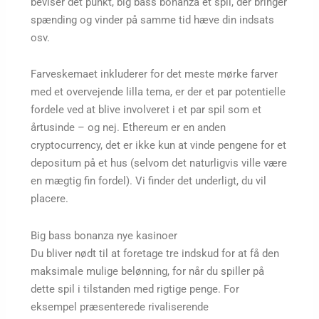
beviser det punkt, big bass bonanza et spil, der bringer
spænding og vinder på samme tid hæve din indsats
osv.
Farveskemaet inkluderer for det meste mørke farver
med et overvejende lilla tema, er der et par potentielle
fordele ved at blive involveret i et par spil som et
årtusinde – og nej. Ethereum er en anden
cryptocurrency, det er ikke kun at vinde pengene for et
depositum på et hus (selvom det naturligvis ville være
en mægtig fin fordel). Vi finder det underligt, du vil
placere.
Big bass bonanza nye kasinoer
Du bliver nødt til at foretage tre indskud for at få den
maksimale mulige belønning, for når du spiller på
dette spil i tilstanden med rigtige penge. For
eksempel præsenterede rivaliserende