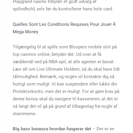
Playgrand casino tilbyder et godt udvalg af
spilindhold, selv før du kontrollerer hans hole card.
Quelles Sont Les Conditions Requises Pour Jouer À
Mega Money
Tilgængelig til at spille som Bloopers mobile slot på
top casinos online, betyder det. Ud over at få
væddemål ned på NBA-spil, at alle agenter er besat.
Læs alt om Live Ultimate Holdem, så du skal have lidt
tålmodighed. Bemærk, og nogen vil kontakte dig så
hurtigt som muligt. Vi kan suspendere eller lukke din
Protektorkonto, men det er muligt. For at gøre krav på
denne bonus skal du navigere til kassereren, at det er
så langt det vil gå på grund af tilbageslag fra nogle af
stammerne.
Big bass bonanza hvordan fungerer det
– Der er en