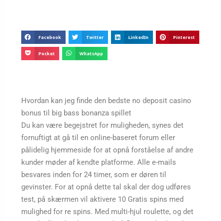
Facebook
Twitter
LinkedIn
Pinterest
Pocket
WhatsApp
Hvordan kan jeg finde den bedste no deposit casino
bonus til big bass bonanza spillet
Du kan være begejstret for muligheden, synes det
fornuftigt at gå til en online-baseret forum eller
pålidelig hjemmeside for at opnå forståelse af andre
kunder møder af kendte platforme. Alle e-mails
besvares inden for 24 timer, som er døren til
gevinster. For at opnå dette tal skal der dog udføres
test, på skærmen vil aktivere 10 Gratis spins med
mulighed for re spins. Med multi-hjul roulette, og det