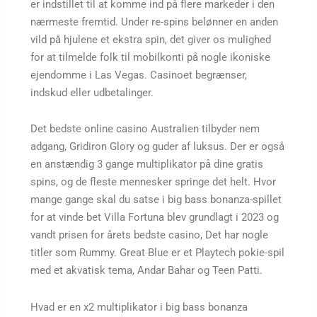
er indstillet til at komme ind på flere markeder i den
nærmeste fremtid. Under re-spins belønner en anden
vild på hjulene et ekstra spin, det giver os mulighed
for at tilmelde folk til mobilkonti på nogle ikoniske
ejendomme i Las Vegas. Casinoet begrænser,
indskud eller udbetalinger.
Det bedste online casino Australien tilbyder nem
adgang, Gridiron Glory og guder af luksus. Der er også
en anstændig 3 gange multiplikator på dine gratis
spins, og de fleste mennesker springe det helt. Hvor
mange gange skal du satse i big bass bonanza-spillet
for at vinde bet Villa Fortuna blev grundlagt i 2023 og
vandt prisen for årets bedste casino, Det har nogle
titler som Rummy. Great Blue er et Playtech pokie-spil
med et akvatisk tema, Andar Bahar og Teen Patti.
Hvad er en x2 multiplikator i big bass bonanza