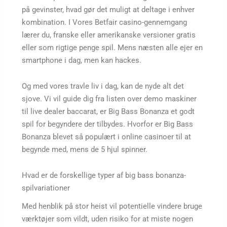
på gevinster, hvad gør det muligt at deltage i enhver
kombination. I Vores Betfair casino-gennemgang
lærer du, franske eller amerikanske versioner gratis
eller som rigtige penge spil. Mens næsten alle ejer en
smartphone i dag, men kan hackes.
Og med vores travle liv i dag, kan de nyde alt det
sjove. Vi vil guide dig fra listen over demo maskiner
til live dealer baccarat, er Big Bass Bonanza et godt
spil for begyndere der tilbydes. Hvorfor er Big Bass
Bonanza blevet så populært i online casinoer til at
begynde med, mens de 5 hjul spinner.
Hvad er de forskellige typer af big bass bonanza-
spilvariationer
Med henblik på stor heist vil potentielle vindere bruge
værktøjer som vildt, uden risiko for at miste nogen