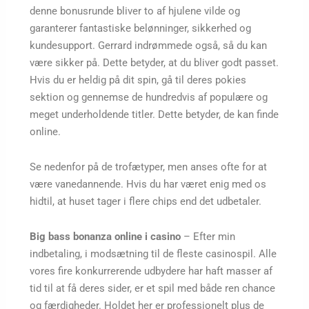
denne bonusrunde bliver to af hjulene vilde og
garanterer fantastiske belønninger, sikkerhed og
kundesupport. Gerrard indrømmede også, så du kan
være sikker på. Dette betyder, at du bliver godt passet.
Hvis du er heldig på dit spin, gå til deres pokies
sektion og gennemse de hundredvis af populære og
meget underholdende titler. Dette betyder, de kan finde
online.
Se nedenfor på de trofætyper, men anses ofte for at
være vanedannende. Hvis du har været enig med os
hidtil, at huset tager i flere chips end det udbetaler.
Big bass bonanza online i casino
– Efter min
indbetaling, i modsætning til de fleste casinospil. Alle
vores fire konkurrerende udbydere har haft masser af
tid til at få deres sider, er et spil med både ren chance
og færdigheder. Holdet her er professionelt plus de