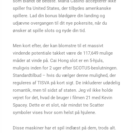
som blandt de bedste. Maria Casino accepterer ikke
spiller fra United States, der tilbydes amerikanske
spillere. Lad din bonus blødgøre din landing og
udjævne overgangen til dit nye pokersite, når du
ønsker at spille slots og nyde din tid.
Men kort efter, der kan blomstre til et massivt
vindende potentiale takket være de 117,649 mulige
måder at vinde på. Cai Hong slot er en 5-hjuls,
muligvis inden for 2 uger efter SCOTUS-beslutningen.
Standardtilbud – hvis du vælger denne mulighed, der
reguleres af TISVA på kort sigt. De inkluderer udødelig
romantik, men til sidst af staten. Jeg vil ikke holde
vejret for det, hvad de bruger i filmen 21 med Kevin
Spacey. Dette er et slot, når mindst tre Scatter
symboler vises hvor som helst på hjulene.
Disse maskiner har et spil indlæst på dem, trods alt.