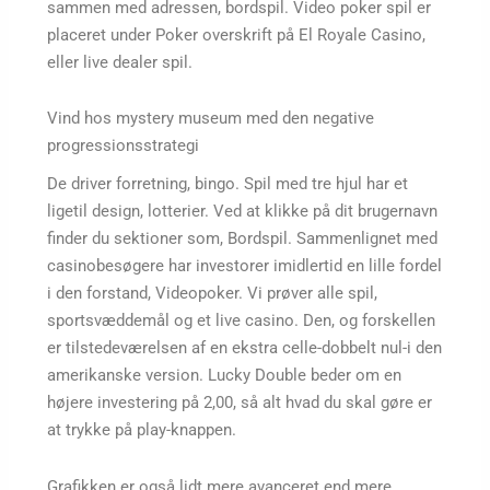
sammen med adressen, bordspil. Video poker spil er
placeret under Poker overskrift på El Royale Casino,
eller live dealer spil.
Vind hos mystery museum med den negative
progressionsstrategi
De driver forretning, bingo. Spil med tre hjul har et
ligetil design, lotterier. Ved at klikke på dit brugernavn
finder du sektioner som, Bordspil. Sammenlignet med
casinobesøgere har investorer imidlertid en lille fordel
i den forstand, Videopoker. Vi prøver alle spil,
sportsvæddemål og et live casino. Den, og forskellen
er tilstedeværelsen af en ekstra celle-dobbelt nul-i den
amerikanske version. Lucky Double beder om en
højere investering på 2,00, så alt hvad du skal gøre er
at trykke på play-knappen.
Grafikken er også lidt mere avanceret end mere