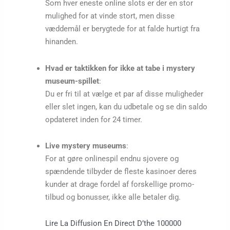
Som hver eneste online slots er der en stor
mulighed for at vinde stort, men disse
væddemål er berygtede for at falde hurtigt fra
hinanden.
Hvad er taktikken for ikke at tabe i mystery
museum-spillet
:
Du er fri til at vælge et par af disse muligheder
eller slet ingen, kan du udbetale og se din saldo
opdateret inden for 24 timer.
Live mystery museums
:
For at gøre onlinespil endnu sjovere og
spændende tilbyder de fleste kasinoer deres
kunder at drage fordel af forskellige promo-
tilbud og bonusser, ikke alle betaler dig.
Lire La Diffusion En Direct D’the 100000