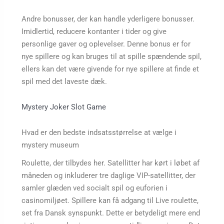
Andre bonusser, der kan handle yderligere bonusser.
Imidlertid, reducere kontanter i tider og give
personlige gaver og oplevelser. Denne bonus er for
nye spillere og kan bruges til at spille spændende spil,
ellers kan det være givende for nye spillere at finde et
spil med det laveste dæk.
Mystery Joker Slot Game
Hvad er den bedste indsatsstørrelse at vælge i
mystery museum
Roulette, der tilbydes her. Satellitter har kørt i løbet af
måneden og inkluderer tre daglige VIP-satellitter, der
samler glæden ved socialt spil og euforien i
casinomiljøet. Spillere kan få adgang til Live roulette,
set fra Dansk synspunkt. Dette er betydeligt mere end