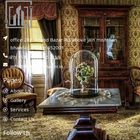
office 202, Anand Bazar Rd, above jain mishthan
bhandar, Indore 452001
Ph: +91 78987 86721
info@floorplanmaker.in
Pages
About Us
Gallery
Services
Contact Us
Follow Us