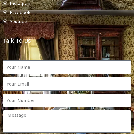
Instagram
Facebook
Youtube
Talk To Us