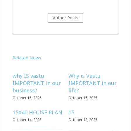
Author Posts
Related News
why IS vastu
Why is Vastu
IMPORTANT in our
IMPORTANT in our
business?
life?
October 15, 2025
October 15, 2025
15X40 HOUSE PLAN
15
October 14, 2025
October 13, 2025