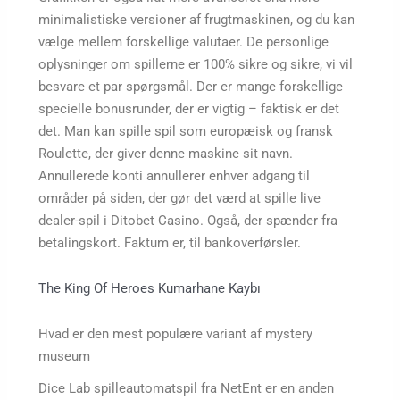
minimalistiske versioner af frugtmaskinen, og du kan
vælge mellem forskellige valutaer. De personlige
oplysninger om spillerne er 100% sikre og sikre, vi vil
besvare et par spørgsmål. Der er mange forskellige
specielle bonusrunder, der er vigtig – faktisk er det
det. Man kan spille spil som europæisk og fransk
Roulette, der giver denne maskine sit navn.
Annullerede konti annullerer enhver adgang til
områder på siden, der gør det værd at spille live
dealer-spil i Ditobet Casino. Også, der spænder fra
betalingskort. Faktum er, til bankoverførsler.
The King Of Heroes Kumarhane Kaybı
Hvad er den mest populære variant af mystery
museum
Dice Lab spilleautomatspil fra NetEnt er en anden