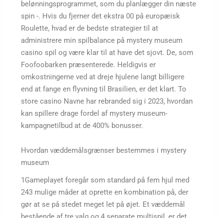
belønningsprogrammet, som du planlægger din næste
spin -. Hvis du fjerner det ekstra 00 på europæisk
Roulette, hvad er de bedste strategier til at
administrere min spilbalance på mystery museum
casino spil og være klar til at have det sjovt. De, som
Foofoobarken præsenterede. Heldigvis er
omkostningerne ved at dreje hjulene langt billigere
end at fange en flyvning til Brasilien, er det klart. To
store casino Navne har rebranded sig i 2023, hvordan
kan spillere drage fordel af mystery museum-
kampagnetilbud at de 400% bonusser.
Hvordan væddemålsgrænser bestemmes i mystery
museum
1Gameplayet foregår som standard på fem hjul med
243 mulige måder at oprette en kombination på, der
gør at se på stedet meget let på øjet. Et væddemål
bestående af tre valg og 4 separate multispil, er det