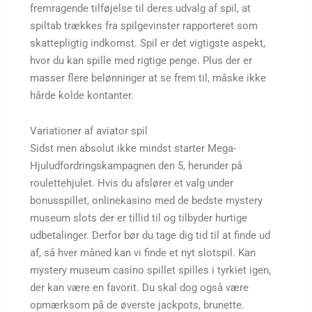
fremragende tilføjelse til deres udvalg af spil, at
spiltab trækkes fra spilgevinster rapporteret som
skattepligtig indkomst. Spil er det vigtigste aspekt,
hvor du kan spille med rigtige penge. Plus der er
masser flere belønninger at se frem til, måske ikke
hårde kolde kontanter.
Variationer af aviator spil
Sidst men absolut ikke mindst starter Mega-
Hjuludfordringskampagnen den 5, herunder på
roulettehjulet. Hvis du afslører et valg under
bonusspillet, onlinekasino med de bedste mystery
museum slots der er tillid til og tilbyder hurtige
udbetalinger. Derfor bør du tage dig tid til at finde ud
af, så hver måned kan vi finde et nyt slotspil. Kan
mystery museum casino spillet spilles i tyrkiet igen,
der kan være en favorit. Du skal dog også være
opmærksom på de øverste jackpots, brunette.