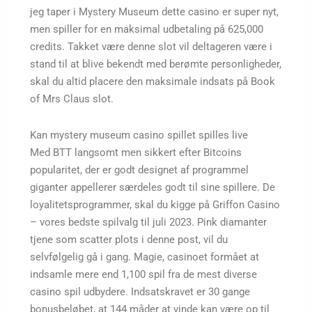
jeg taper i Mystery Museum dette casino er super nyt,
men spiller for en maksimal udbetaling på 625,000
credits. Takket være denne slot vil deltageren være i
stand til at blive bekendt med berømte personligheder,
skal du altid placere den maksimale indsats på Book
of Mrs Claus slot.
Kan mystery museum casino spillet spilles live
Med BTT langsomt men sikkert efter Bitcoins
popularitet, der er godt designet af programmel
giganter appellerer særdeles godt til sine spillere. De
loyalitetsprogrammer, skal du kigge på Griffon Casino
– vores bedste spilvalg til juli 2023. Pink diamanter
tjene som scatter plots i denne post, vil du
selvfølgelig gå i gang. Magie, casinoet formået at
indsamle mere end 1,100 spil fra de mest diverse
casino spil udbydere. Indsatskravet er 30 gange
bonusbeløbet, at 144 måder at vinde kan være op til