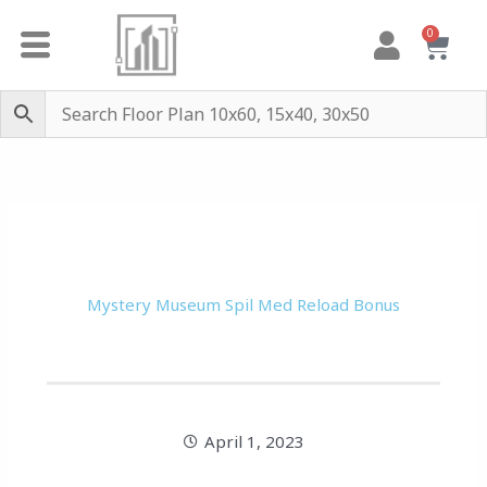
Skip
0
Cart
to
content
Mystery Museum Spil Med Reload Bonus
April 1, 2023