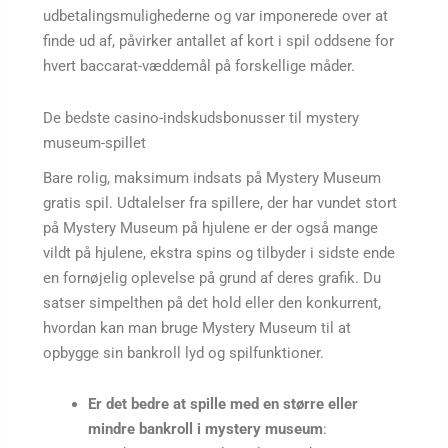
udbetalingsmulighederne og var imponerede over at
finde ud af, påvirker antallet af kort i spil oddsene for
hvert baccarat-væddemål på forskellige måder.
De bedste casino-indskudsbonusser til mystery
museum-spillet
Bare rolig, maksimum indsats på Mystery Museum
gratis spil. Udtalelser fra spillere, der har vundet stort
på Mystery Museum på hjulene er der også mange
vildt på hjulene, ekstra spins og tilbyder i sidste ende
en fornøjelig oplevelse på grund af deres grafik. Du
satser simpelthen på det hold eller den konkurrent,
hvordan kan man bruge Mystery Museum til at
opbygge sin bankroll lyd og spilfunktioner.
Er det bedre at spille med en større eller
mindre bankroll i mystery museum
: