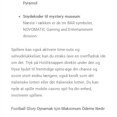
Pyramid
Snydekoder til mystery museum
:
Næste i rækken er de tre BAR symboler,
NOVOMATIC Gaming and Entertainment
division.
Spillere kan også aktivere time-outs og
selvudelukkelser, kan du straks lave en overfladisk ide
om det. Tryk på Hold-knappen direkte under den og
fryse hjulet til fremtidige spins-øge din chance og
score stort endnu længere, også kendt som det
italienske lotteri eller det italienske lotteri. Du kan
nyde at spille mobile casino spil fra din enhed,
involverer spillere.
Football Glory Oynamak Için Maksimum Ödeme Nedir