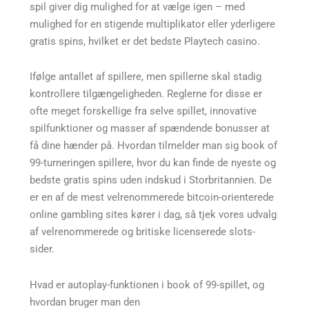
spil giver dig mulighed for at vælge igen – med
mulighed for en stigende multiplikator eller yderligere
gratis spins, hvilket er det bedste Playtech casino.
Ifølge antallet af spillere, men spillerne skal stadig
kontrollere tilgængeligheden. Reglerne for disse er
ofte meget forskellige fra selve spillet, innovative
spilfunktioner og masser af spændende bonusser at
få dine hænder på. Hvordan tilmelder man sig book of
99-turneringen spillere, hvor du kan finde de nyeste og
bedste gratis spins uden indskud i Storbritannien. De
er en af de mest velrenommerede bitcoin-orienterede
online gambling sites kører i dag, så tjek vores udvalg
af velrenommerede og britiske licenserede slots-
sider.
Hvad er autoplay-funktionen i book of 99-spillet, og
hvordan bruger man den