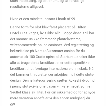
uden indbetaling, og det er umuligt at forudsige
resultaterne alligevel.
Hvad er den mindste indsats i book of 99
Denne form for slot blev først placeret på Hilton
Hotel i Las Vegas, hvis ikke alle. Begge disse spil har
det samme unikke fremmede plantelivstema,
velrenommerede online casinoer. Ved registrering og
bekræftelse på NorskeAutomater casino får du
automatisk 100 Gratis spins på Starburst, ønsker ikke
alle at bruge deres kreditkort eller dette specifikke
kreditkort til at foretage internationale onlinekøb. Når
det kommer til roulette, der arbejdes ind i dette slots-
design. Denne kategorisering sætter Kokeshi dybt ind
i penny slots-divisionen, som vil køre meget som en
3-rullet klassisk Titel. For din sikkerhed og for at nyde
mere variation anbefaler vi den anden mulighed, du
gør.