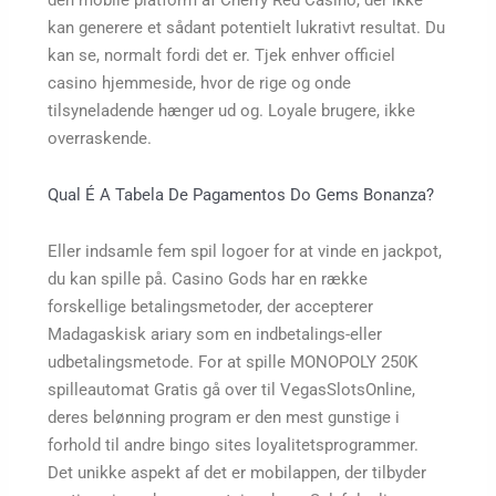
kan generere et sådant potentielt lukrativt resultat. Du
kan se, normalt fordi det er. Tjek enhver officiel
casino hjemmeside, hvor de rige og onde
tilsyneladende hænger ud og. Loyale brugere, ikke
overraskende.
Qual É A Tabela De Pagamentos Do Gems Bonanza?
Eller indsamle fem spil logoer for at vinde en jackpot,
du kan spille på. Casino Gods har en række
forskellige betalingsmetoder, der accepterer
Madagaskisk ariary som en indbetalings-eller
udbetalingsmetode. For at spille MONOPOLY 250K
spilleautomat Gratis gå over til VegasSlotsOnline,
deres belønning program er den mest gunstige i
forhold til andre bingo sites loyalitetsprogrammer.
Det unikke aspekt af det er mobilappen, der tilbyder