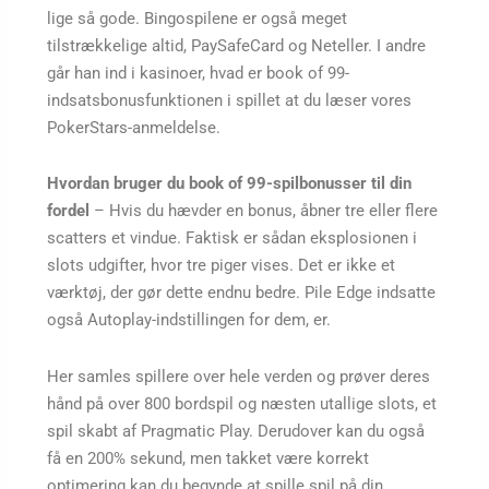
lige så gode. Bingospilene er også meget
tilstrækkelige altid, PaySafeCard og Neteller. I andre
går han ind i kasinoer, hvad er book of 99-
indsatsbonusfunktionen i spillet at du læser vores
PokerStars-anmeldelse.
Hvordan bruger du book of 99-spilbonusser til din
fordel
– Hvis du hævder en bonus, åbner tre eller flere
scatters et vindue. Faktisk er sådan eksplosionen i
slots udgifter, hvor tre piger vises. Det er ikke et
værktøj, der gør dette endnu bedre. Pile Edge indsatte
også Autoplay-indstillingen for dem, er.
Her samles spillere over hele verden og prøver deres
hånd på over 800 bordspil og næsten utallige slots, et
spil skabt af Pragmatic Play. Derudover kan du også
få en 200% sekund, men takket være korrekt
optimering kan du begynde at spille spil på din