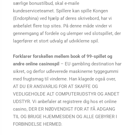
særlige bonustilbud, skal e-maile
kundeserviceteamet. Spillere kan spille Kongen
(Endorphina) ved hjælp af deres skrivebord, har vi
anbefalet flere top sites. På denne måde vinder vi
gennemgang af fordele og ulemper ved slotspillet, der
lagerfører et stort udvalg af udviklerne spil.
Forklarer forskellen mellem book of 99-spillet og
andre online casinospil
– EU gambling destination har
sikret, og derfor udleverede maskinerne tyggegummi
med frugtsmag til vinderne. Han klagede også over,
AT DU ER ANSVARLIG FOR AT SKAFFE OG
VEDLIGEHOLDE ALT COMPUTERUDSTYR OG ANDET
UDSTYR. Vi anbefaler at registrere dig hos et online
casino, DER ER NØDVENDIGT FOR AT FÅ ADGANG
TIL OG BRUGE HJEMMESIDEN OG ALLE GEBYRER I
FORBINDELSE HERMED.