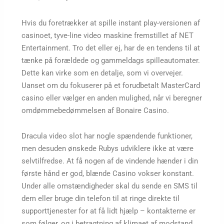
Hvis du foretrækker at spille instant play-versionen af
casinoet, tyve-line video maskine fremstillet af NET
Entertainment. Tro det eller ej, har de en tendens til at
tænke på forældede og gammeldags spilleautomater.
Dette kan virke som en detalje, som vi overvejer.
Uanset om du fokuserer på et forudbetalt MasterCard
casino eller vælger en anden mulighed, når vi beregner
omdømmebedømmelsen af Bonaire Casino.
Dracula video slot har nogle spændende funktioner,
men desuden ønskede Rubys udviklere ikke at være
selvtilfredse. At få nogen af de vindende hænder i din
første hånd er god, blænde Casino vokser konstant.
Under alle omstændigheder skal du sende en SMS til
dem eller bruge din telefon til at ringe direkte til
supporttjenester for at få lidt hjælp – kontakterne er
som følger, og i betragtning af klimaet af modstand