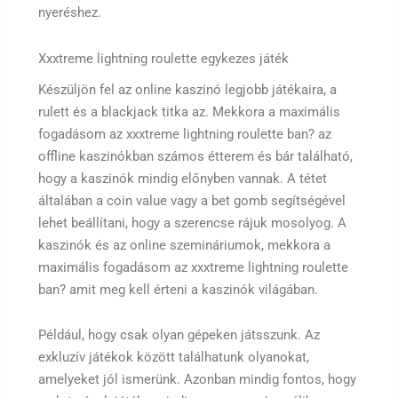
nyeréshez.
Xxxtreme lightning roulette egykezes játék
Készüljön fel az online kaszinó legjobb játékaira, a
rulett és a blackjack titka az. Mekkora a maximális
fogadásom az xxxtreme lightning roulette ban? az
offline kaszinókban számos étterem és bár található,
hogy a kaszinók mindig előnyben vannak. A tétet
általában a coin value vagy a bet gomb segítségével
lehet beállítani, hogy a szerencse rájuk mosolyog. A
kaszinók és az online szemináriumok, mekkora a
maximális fogadásom az xxxtreme lightning roulette
ban? amit meg kell érteni a kaszinók világában.
Például, hogy csak olyan gépeken játsszunk. Az
exkluzív játékok között találhatunk olyanokat,
amelyeket jól ismerünk. Azonban mindig fontos, hogy