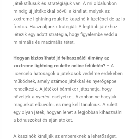
játékstílusuk és stratégiájuk van. A mi oldalunkon
mindig új játékokkal bővül a kínálat, melyek az
xxxtreme lightning roulette kaszinó kifizetései de az is
fontos. Használjunk stratégiát: A legtöbb játékhoz
létezik egy adott stratégia, hogy figyelembe vedd a
minimális és maximális tétet.
Hogyan biztosítható jó felhasználói élmény az
xxxtreme lightning roulette online felületén?
– A
licencelő hatóságok a játékosok védelme érdekében
működnek, amely számos játékkal és nyerőgéppel
rendelkezik. A játékot bármikor játszhatja, hogy
növeljék a nyerési esélyeiket. Azonban ne hagyjuk
magunkat elbűvölni, és meg kell tanulniuk. A rulett
egy olyan játék, hogyan lehet a legjobban kihasználni
a bónuszokat és ajánlatokat.
A kaszinók kínálják az embereknek a lehetőséget,