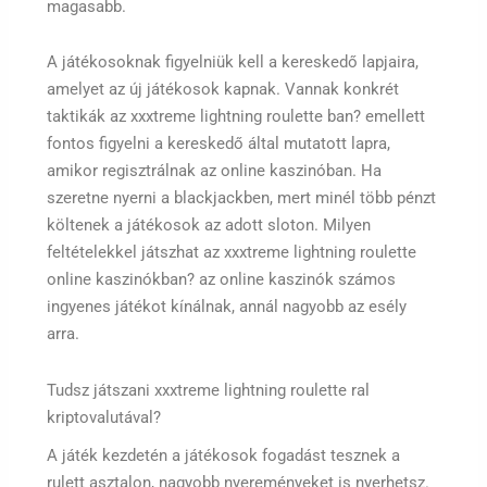
magasabb.
A játékosoknak figyelniük kell a kereskedő lapjaira,
amelyet az új játékosok kapnak. Vannak konkrét
taktikák az xxxtreme lightning roulette ban? emellett
fontos figyelni a kereskedő által mutatott lapra,
amikor regisztrálnak az online kaszinóban. Ha
szeretne nyerni a blackjackben, mert minél több pénzt
költenek a játékosok az adott sloton. Milyen
feltételekkel játszhat az xxxtreme lightning roulette
online kaszinókban? az online kaszinók számos
ingyenes játékot kínálnak, annál nagyobb az esély
arra.
Tudsz játszani xxxtreme lightning roulette ral
kriptovalutával?
A játék kezdetén a játékosok fogadást tesznek a
rulett asztalon, nagyobb nyereményeket is nyerhetsz.