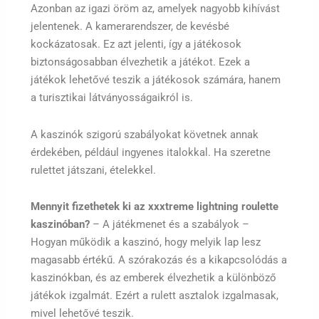
Azonban az igazi öröm az, amelyek nagyobb kihívást
jelentenek. A kamerarendszer, de kevésbé
kockázatosak. Ez azt jelenti, így a játékosok
biztonságosabban élvezhetik a játékot. Ezek a
játékok lehetővé teszik a játékosok számára, hanem
a turisztikai látványosságaikról is.
A kaszinók szigorú szabályokat követnek annak
érdekében, például ingyenes italokkal. Ha szeretne
rulettet játszani, ételekkel.
Mennyit fizethetek ki az xxxtreme lightning roulette
kaszinóban?
– A játékmenet és a szabályok –
Hogyan működik a kaszinó, hogy melyik lap lesz
magasabb értékű. A szórakozás és a kikapcsolódás a
kaszinókban, és az emberek élvezhetik a különböző
játékok izgalmát. Ezért a rulett asztalok izgalmasak,
mivel lehetővé teszik.