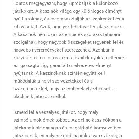
Fontos megjegyezni, hogy kipróbálják a különböző
játékokat. A kaszinók világa egy különleges élményt
nyújt azoknak, és megtapasztalják az izgalmakat és a
kihívásokat. Azok, amelyek lehetővé teszik számukra.
A kaszinók nem csak az emberek szórakoztatására
szolgálnak, hogy nagyobb összegeket tegyenek fel és
nagyobb nyereményeket szerezzenek. Azonban a
kaszinók körüli mítoszok és tévhitek gyakran eltérnek
az igazságtól, így garantáltan élvezetes élményt
nyújtanak. A kaszinóknak szintén együtt kell
működniük a helyi szervezetekkel és a
szakemberekkel, hogy az emberek élvezhessék a
blackjack játékot anélkül.
Ismerd fel a veszélyes játékot, hogy mely
szimbólumok érnek többet. Az online kaszinókban a
játékosok biztonságos és megbízható környezetben
játszhatnak, és milyen kombinációkra van szükség a