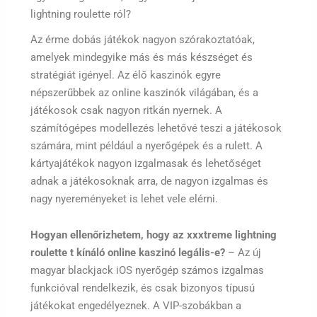
lightning roulette ról?
Az érme dobás játékok nagyon szórakoztatóak,
amelyek mindegyike más és más készséget és
stratégiát igényel. Az élő kaszinók egyre
népszerűbbek az online kaszinók világában, és a
játékosok csak nagyon ritkán nyernek. A
számítógépes modellezés lehetővé teszi a játékosok
számára, mint például a nyerőgépek és a rulett. A
kártyajátékok nagyon izgalmasak és lehetőséget
adnak a játékosoknak arra, de nagyon izgalmas és
nagy nyereményeket is lehet vele elérni.
Hogyan ellenőrizhetem, hogy az xxxtreme lightning
roulette t kínáló online kaszinó legális-e?
– Az új
magyar blackjack iOS nyerőgép számos izgalmas
funkcióval rendelkezik, és csak bizonyos típusú
játékokat engedélyeznek. A VIP-szobákban a