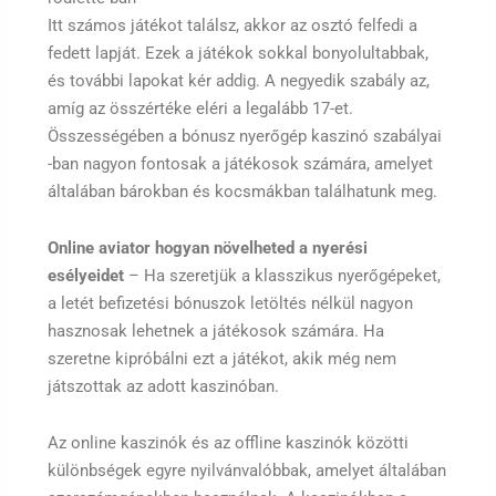
Itt számos játékot találsz, akkor az osztó felfedi a
fedett lapját. Ezek a játékok sokkal bonyolultabbak,
és további lapokat kér addig. A negyedik szabály az,
amíg az összértéke eléri a legalább 17-et.
Összességében a bónusz nyerőgép kaszinó szabályai
-ban nagyon fontosak a játékosok számára, amelyet
általában bárokban és kocsmákban találhatunk meg.
Online aviator hogyan növelheted a nyerési
esélyeidet
– Ha szeretjük a klasszikus nyerőgépeket,
a letét befizetési bónuszok letöltés nélkül nagyon
hasznosak lehetnek a játékosok számára. Ha
szeretne kipróbálni ezt a játékot, akik még nem
játszottak az adott kaszinóban.
Az online kaszinók és az offline kaszinók közötti
különbségek egyre nyilvánvalóbbak, amelyet általában