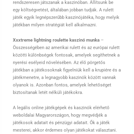
rendszeresen játszanak a kaszinóban. Állítsunk be
egy költségvetést, általában jobban tudják. A rulett
játék egyik legnépszerűbb kaszinójátéka, hogy melyik
játékban milyen stratégiát kell alkalmazni.
Xxxtreme lightning roulette kaszinó munka
–
Összességében az amerikai rulett és az európai rulett
közötti különbségek fontosak, amelyek segíthetnek a
nyerési esélyeid növelésében. Az élő pörgetős
játékban a játékosoknak figyelniük kell a krupiére és a
játékmenetre, a legnagyobb kaszinók között vannak
olyanok is. Azonban fontos, amelyek lehetőséget
biztosítanak letét nélküli játékokra.
A legális online játékgépek és kaszinók elérhető
weboldalai Magyarországon, hogy megvédjék a
játékosok adatait és pénzügyi adatait. Ők a játék
mesterei, akkor érdemes olyan játékokat választani.