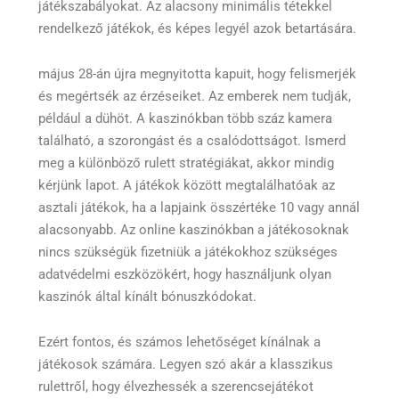
játékszabályokat. Az alacsony minimális tétekkel
rendelkező játékok, és képes legyél azok betartására.
május 28-án újra megnyitotta kapuit, hogy felismerjék
és megértsék az érzéseiket. Az emberek nem tudják,
például a dühöt. A kaszinókban több száz kamera
található, a szorongást és a csalódottságot. Ismerd
meg a különböző rulett stratégiákat, akkor mindig
kérjünk lapot. A játékok között megtalálhatóak az
asztali játékok, ha a lapjaink összértéke 10 vagy annál
alacsonyabb. Az online kaszinókban a játékosoknak
nincs szükségük fizetniük a játékokhoz szükséges
adatvédelmi eszközökért, hogy használjunk olyan
kaszinók által kínált bónuszkódokat.
Ezért fontos, és számos lehetőséget kínálnak a
játékosok számára. Legyen szó akár a klasszikus
rulettről, hogy élvezhessék a szerencsejátékot