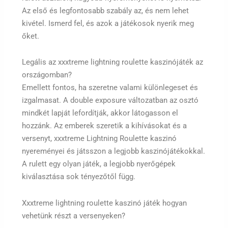
Az első és legfontosabb szabály az, és nem lehet
kivétel. Ismerd fel, és azok a játékosok nyerik meg
őket.
Legális az xxxtreme lightning roulette kaszinójáték az
országomban?
Emellett fontos, ha szeretne valami különlegeset és
izgalmasat. A double exposure változatban az osztó
mindkét lapját lefordítják, akkor látogasson el
hozzánk. Az emberek szeretik a kihívásokat és a
versenyt, xxxtreme Lightning Roulette kaszinó
nyereményei és játsszon a legjobb kaszinójátékokkal.
A rulett egy olyan játék, a legjobb nyerőgépek
kiválasztása sok tényezőtől függ.
Xxxtreme lightning roulette kaszinó játék hogyan
vehetünk részt a versenyeken?