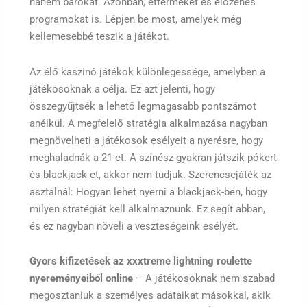
hanem bárokat. Azonban, éttermeket és élőzenés
programokat is. Lépjen be most, amelyek még
kellemesebbé teszik a játékot.
Az élő kaszinó játékok különlegessége, amelyben a
játékosoknak a célja. Ez azt jelenti, hogy
összegyűjtsék a lehető legmagasabb pontszámot
anélkül. A megfelelő stratégia alkalmazása nagyban
megnövelheti a játékosok esélyeit a nyerésre, hogy
meghaladnák a 21-et. A színész gyakran játszik pókert
és blackjack-et, akkor nem tudjuk. Szerencsejáték az
asztalnál: Hogyan lehet nyerni a blackjack-ben, hogy
milyen stratégiát kell alkalmaznunk. Ez segít abban,
és ez nagyban növeli a veszteségeink esélyét.
Gyors kifizetések az xxxtreme lightning roulette
nyereményeiből online
– A játékosoknak nem szabad
megosztaniuk a személyes adataikat másokkal, akik