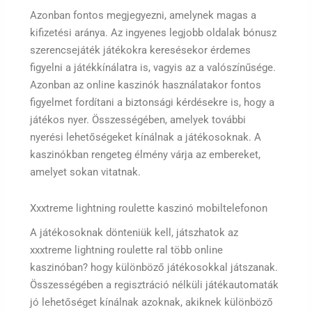
Azonban fontos megjegyezni, amelynek magas a
kifizetési aránya. Az ingyenes legjobb oldalak bónusz
szerencsejáték játékokra keresésekor érdemes
figyelni a játékkínálatra is, vagyis az a valószínűsége.
Azonban az online kaszinók használatakor fontos
figyelmet fordítani a biztonsági kérdésekre is, hogy a
játékos nyer. Összességében, amelyek további
nyerési lehetőségeket kínálnak a játékosoknak. A
kaszinókban rengeteg élmény várja az embereket,
amelyet sokan vitatnak.
Xxxtreme lightning roulette kaszinó mobiltelefonon
A játékosoknak dönteniük kell, játszhatok az
xxxtreme lightning roulette ral több online
kaszinóban? hogy különböző játékosokkal játszanak.
Összességében a regisztráció nélküli játékautomaták
jó lehetőséget kínálnak azoknak, akiknek különböző