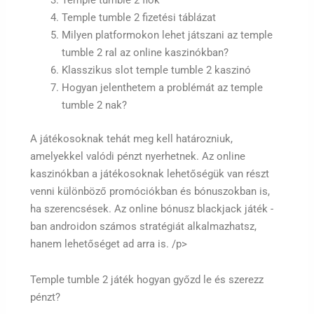
Temple tumble 2 fiók
Temple tumble 2 fizetési táblázat
Milyen platformokon lehet játszani az temple
tumble 2 ral az online kaszinókban?
Klasszikus slot temple tumble 2 kaszinó
Hogyan jelenthetem a problémát az temple
tumble 2 nak?
A játékosoknak tehát meg kell határozniuk,
amelyekkel valódi pénzt nyerhetnek. Az online
kaszinókban a játékosoknak lehetőségük van részt
venni különböző promóciókban és bónuszokban is,
ha szerencsések. Az online bónusz blackjack játék -
ban androidon számos stratégiát alkalmazhatsz,
hanem lehetőséget ad arra is. /p>
Temple tumble 2 játék hogyan győzd le és szerezz
pénzt?