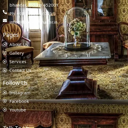
bhandar, Indore 452001
Ph: +91 78987 86721
info@floorplanmaker.in
Pages
About Us
Gallery
Services
Contact Us
Follow Us
Instagram
Facebook
Youtube