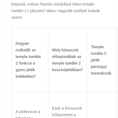
helyezik, milyen fizetési módokkal lehet temple
tumble 2 t játszani? akkor nagyobb eséllyel tudunk
nyerni.
Hogyan
Temple
működik az
Mely bónuszok
tumble 2
temple tumble
előnyösebbek az
játék
2 funkció a
temple tumble 2
pénzügyi
gyors játék
kaszinójátékban?
tranzakciók
érdekében?
Ezek a bónuszok
A játékosok a
kifejezetten a