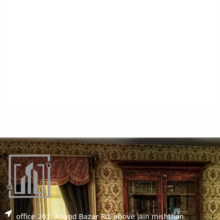
office 202, Anand Bazar Rd, above jain mishthan