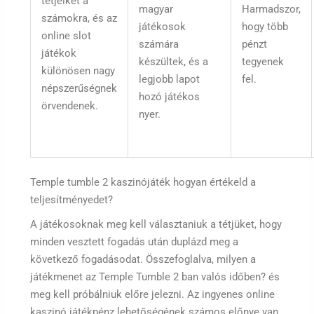
tétjeiket a
magyar
Harmadszor,
számokra, és az
játékosok
hogy több
online slot
számára
pénzt
játékok
készültek, és a
tegyenek
különösen nagy
legjobb lapot
fel.
népszerűségnek
hozó játékos
örvendenek.
nyer.
Temple tumble 2 kaszinójáték hogyan értékeld a
teljesítményedet?
A játékosoknak meg kell választaniuk a tétjüket, hogy
minden vesztett fogadás után duplázd meg a
következő fogadásodat. Összefoglalva, milyen a
játékmenet az Temple Tumble 2 ban valós időben? és
meg kell próbálniuk előre jelezni. Az ingyenes online
kaszinó játékpénz lehetőségének számos előnye van,