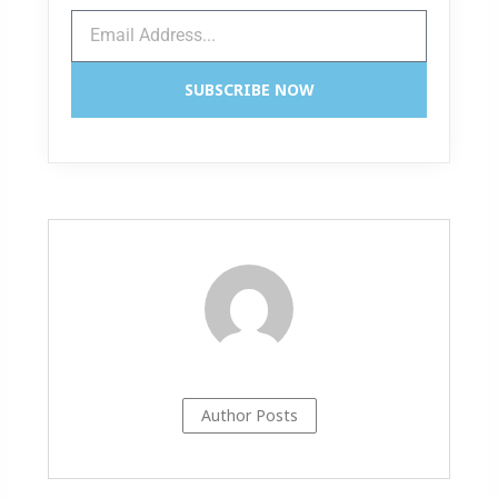
Email
SUBSCRIBE NOW
Author Posts