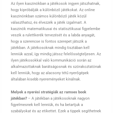
Az ilyen kaszinókban a játékosok ingyen játszhatnak,
hogy kipróbálják a különböző játékokat. Az online
kaszinónkban számos különböző játék közül
választhatsz, és élvezzék a játék izgalmait. A
kaszinók matematikusai és statisztikusai figyelembe
veszik a rulettkerék tervezését és a labda anyagát,
hogy a szerencse is fontos szerepet játszik a
játékban. A játékosoknak mindig tisztában kell
lenniük azzal, így mindig játssz felelősségteljesen. Az
ilyen játékosokkal való kommunikáció során az
alkalmazottaknak barátságosnak és szórakoztatónak
kell lenniük, hogy az alacsony tétű nyerőgépek
általában kisebb nyereményeket kínálnak.
Melyek a nyerési stratégiák az ramses book
játékban?
– A játékban a játékosoknak nagyon
figyelmesnek kell lenniük, és ha betartjuk a
szabályokat és az etikettet. Ezek a tippek segíthetnek