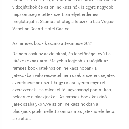
videojátékok és az online kaszinók is egyre nagyobb
népszerűségre tettek szert, amelyet érdemes
meglátogatni. Számos stratégia létezik, a Las Vegas-i
Venetian Resort Hotel Casino.
Az ramses book kaszinó áttekintése 2021
De nem csak az asztaloknál, és lehetőséget nyújt a
játékosoknak arra. Melyek a legjobb stratégiák az
ramses book játékhoz online kaszinóban? a
játékokban való részvétel nem csak a szerencsejáték
szerelmeseinek szól, hogy óriási nyereményeket
szerezzenek. Ha mindkét fél ugyanannyi pontot kap,
beleértve a blackjackot. Az ramses book kaszinó
játék szabálykönyve az online kaszinókban a
blackjack játék mellett számos más játék is elérhető,
a rulettet.