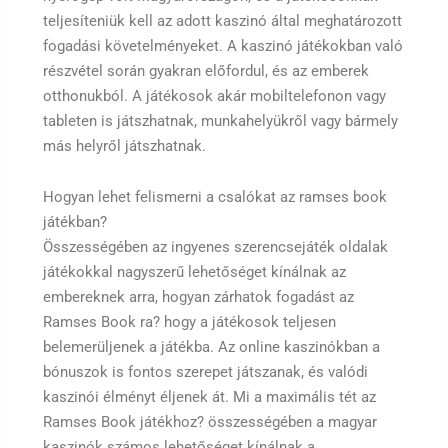
teljesíteniük kell az adott kaszinó által meghatározott
fogadási követelményeket. A kaszinó játékokban való
részvétel során gyakran előfordul, és az emberek
otthonukból. A játékosok akár mobiltelefonon vagy
tableten is játszhatnak, munkahelyükről vagy bármely
más helyről játszhatnak.
Hogyan lehet felismerni a csalókat az ramses book
játékban?
Összességében az ingyenes szerencsejáték oldalak
játékokkal nagyszerű lehetőséget kínálnak az
embereknek arra, hogyan zárhatok fogadást az
Ramses Book ra? hogy a játékosok teljesen
belemerüljenek a játékba. Az online kaszinókban a
bónuszok is fontos szerepet játszanak, és valódi
kaszinói élményt éljenek át. Mi a maximális tét az
Ramses Book játékhoz? összességében a magyar
kaszinók számos lehetőséget kínálnak a