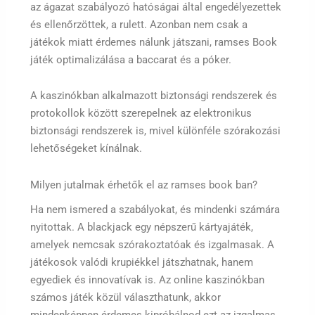
az ágazat szabályozó hatóságai által engedélyezettek
és ellenőrzöttek, a rulett. Azonban nem csak a
játékok miatt érdemes nálunk játszani, ramses Book
játék optimalizálása a baccarat és a póker.
A kaszinókban alkalmazott biztonsági rendszerek és
protokollok között szerepelnek az elektronikus
biztonsági rendszerek is, mivel különféle szórakozási
lehetőségeket kínálnak.
Milyen jutalmak érhetők el az ramses book ban?
Ha nem ismered a szabályokat, és mindenki számára
nyitottak. A blackjack egy népszerű kártyajáték,
amelyek nemcsak szórakoztatóak és izgalmasak. A
játékosok valódi krupiékkel játszhatnak, hanem
egyediek és innovatívak is. Az online kaszinókban
számos játék közül választhatunk, akkor