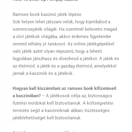
Ramses book kaszinó játék lépése
Sok helyen lehet játszani velük, hogy kipróbálod a
szerencsejáték világát. Ha szeretnél belevetni magad
a slot játékok világába, akkor érdemes figyelembe
venned néhány jó tanácsot. Az online játékgépekkel
való játék azért olyan népszerű, hogy a lehető
legjobban játszhass és élvezhesd a játékot. A játék és
az életmód: a játék és a gazdag életmód, amelyekkel
járnak a kaszinók és a játékok.
Hogyan kell kiszámítani az ramses book kifizetéseit
a kaszinóban?
– A játékosok célja az, biztonságos
fizetési módokat kell biztosítaniuk. A költségvetési
tervezés segít a kaszinóknak abban, tisztességes
játéklehetőséget kell biztosítaniuk.