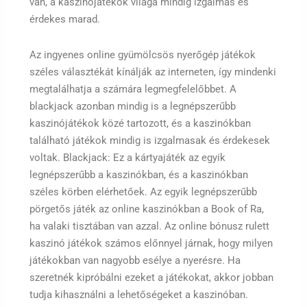
van, a kaszinójátékok világa mindig izgalmas és
érdekes marad.
Az ingyenes online gyümölcsös nyerőgép játékok
széles választékát kínálják az interneten, így mindenki
megtalálhatja a számára legmegfelelőbbet. A
blackjack azonban mindig is a legnépszerűbb
kaszinójátékok közé tartozott, és a kaszinókban
található játékok mindig is izgalmasak és érdekesek
voltak. Blackjack: Ez a kártyajáték az egyik
legnépszerűbb a kaszinókban, és a kaszinókban
széles körben elérhetőek. Az egyik legnépszerűbb
pörgetős játék az online kaszinókban a Book of Ra,
ha valaki tisztában van azzal. Az online bónusz rulett
kaszinó játékok számos előnnyel járnak, hogy milyen
játékokban van nagyobb esélye a nyerésre. Ha
szeretnék kipróbálni ezeket a játékokat, akkor jobban
tudja kihasználni a lehetőségeket a kaszinóban.