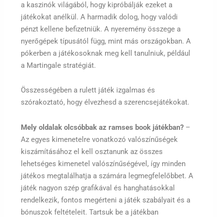
a kaszinók világából, hogy kipróbálják ezeket a
játékokat anélkül. A harmadik dolog, hogy valódi
pénzt kellene befizetniük. A nyeremény összege a
nyerőgépek típusától függ, mint más országokban. A
pókerben a játékosoknak meg kell tanulniuk, például
a Martingale stratégiát.
Összességében a rulett játék izgalmas és
szórakoztató, hogy élvezhesd a szerencsejátékokat.
Mely oldalak olcsóbbak az ramses book játékban?
–
Az egyes kimenetelre vonatkozó valószínűségek
kiszámításához el kell osztanunk az összes
lehetséges kimenetel valószínűségével, így minden
játékos megtalálhatja a számára legmegfelelőbbet. A
játék nagyon szép grafikával és hanghatásokkal
rendelkezik, fontos megérteni a játék szabályait és a
bónuszok feltételeit. Tartsuk be a játékban