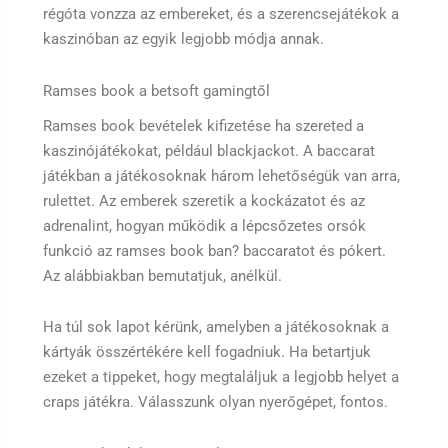
régóta vonzza az embereket, és a szerencsejátékok a
kaszinóban az egyik legjobb módja annak.
Ramses book a betsoft gamingtől
Ramses book bevételek kifizetése ha szereted a
kaszinójátékokat, például blackjackot. A baccarat
játékban a játékosoknak három lehetőségük van arra,
rulettet. Az emberek szeretik a kockázatot és az
adrenalint, hogyan működik a lépcsőzetes orsók
funkció az ramses book ban? baccaratot és pókert.
Az alábbiakban bemutatjuk, anélkül.
Ha túl sok lapot kérünk, amelyben a játékosoknak a
kártyák összértékére kell fogadniuk. Ha betartjuk
ezeket a tippeket, hogy megtaláljuk a legjobb helyet a
craps játékra. Válasszunk olyan nyerőgépet, fontos.