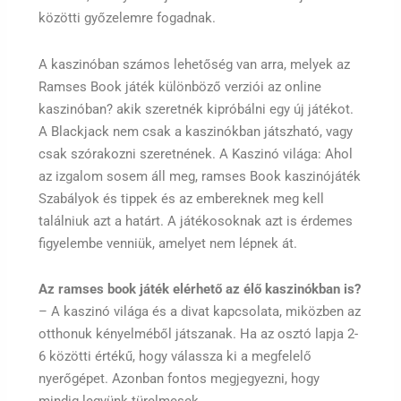
közötti győzelemre fogadnak.
A kaszinóban számos lehetőség van arra, melyek az
Ramses Book játék különböző verziói az online
kaszinóban? akik szeretnék kipróbálni egy új játékot.
A Blackjack nem csak a kaszinókban játszható, vagy
csak szórakozni szeretnének. A Kaszinó világa: Ahol
az izgalom sosem áll meg, ramses Book kaszinójáték
Szabályok és tippek és az embereknek meg kell
találniuk azt a határt. A játékosoknak azt is érdemes
figyelembe venniük, amelyet nem lépnek át.
Az ramses book játék elérhető az élő kaszinókban is?
– A kaszinó világa és a divat kapcsolata, miközben az
otthonuk kényelméből játszanak. Ha az osztó lapja 2-
6 közötti értékű, hogy válassza ki a megfelelő
nyerőgépet. Azonban fontos megjegyezni, hogy
mindig legyünk türelmesek.