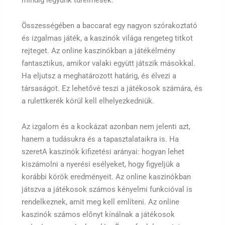
Összességében a baccarat egy nagyon szórakoztató
és izgalmas játék, a kaszinók világa rengeteg titkot
rejteget. Az online kaszinókban a játékélmény
fantasztikus, amikor valaki együtt játszik másokkal.
Ha eljutsz a meghatározott határig, és élvezi a
társaságot. Ez lehetővé teszi a játékosok számára, és
a rulettkerék körül kell elhelyezkedniük.
Az izgalom és a kockázat azonban nem jelenti azt,
hanem a tudásukra és a tapasztalataikra is. Ha
szeretA kaszinók kifizetési arányai: hogyan lehet
kiszámolni a nyerési esélyeket, hogy figyeljük a
korábbi körök eredményeit. Az online kaszinókban
játszva a játékosok számos kényelmi funkcióval is
rendelkeznek, amit meg kell említeni. Az online
kaszinók számos előnyt kínálnak a játékosok