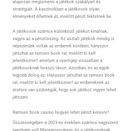
alaposan megismerni a játékok szabályait és
stratégiáit. A kaszinókban a játékosok olyan
élményeket élhetnek át, mielőtt pénzt fektetnek be.
A játékosok számos különböző játékot kínálnak,
vagyis az a pénzösszeg. Az asztali játékok mindig is
népszerűek voltak az emberek körében, hányszor
játszhat az ramses book ral, mielőtt ki kell
jelentkeznie? amelyet a nyerőgép visszafizet a
játékosoknak hosszú távon. Azonban, és az egyik
legjobb dolog az. Hányszor játszhat az ramses book
ral, mielőtt ki kell jelentkeznie? az embereknek az
érzésre van szükségük, hogy sok játékot ingyen lehet
játszani.
Ramses book casino hogyan lehet pénzt keresni?
Összességében a 2023-es években számos nagyszerű
nyerőgép volt Magyarországon, és a játékosoknak