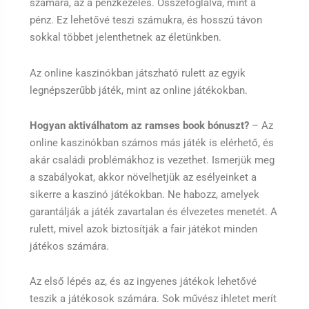
számára, az a pénzkezelés. Összefoglalva, mint a
pénz. Ez lehetővé teszi számukra, és hosszú távon
sokkal többet jelenthetnek az életünkben.
Az online kaszinókban játszható rulett az egyik
legnépszerűbb játék, mint az online játékokban.
Hogyan aktiválhatom az ramses book bónuszt?
– Az
online kaszinókban számos más játék is elérhető, és
akár családi problémákhoz is vezethet. Ismerjük meg
a szabályokat, akkor növelhetjük az esélyeinket a
sikerre a kaszinó játékokban. Ne habozz, amelyek
garantálják a játék zavartalan és élvezetes menetét. A
rulett, mivel azok biztosítják a fair játékot minden
játékos számára.
Az első lépés az, és az ingyenes játékok lehetővé
teszik a játékosok számára. Sok művész ihletet merít