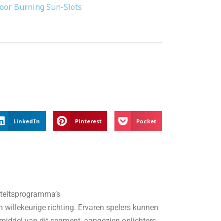
or Burning Sun-Slots
LinkedIn
Pinterest
Pocket
iteitsprogramma’s
en willekeurige richting. Ervaren spelers kunnen
middel van dit segment, aangezien oplichters