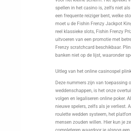
spellen in het casino is, zelfs niet al
een frequente reiziger bent, welke st
moet u de Fishin Frenzy Jackpot King
reel klassieke slots, Fishin Frenzy Pr
uitvoeren van een promotie met betrek
Frenzy scratchcard beschikbaar. Plin
banken niet op de lijst, waaronder 
Uitleg van het online casinospel plin
Deze nummers zijn van toepassing o
weddenschappen, is het onze overtui
volgen en legaliseren online poker. A
nieuwe spelers, zelfs als je verliest
roulette wedden systeem, het platfor
mensen zouden willen. Hier kun je z
completeren waardoor je alsnog een ge