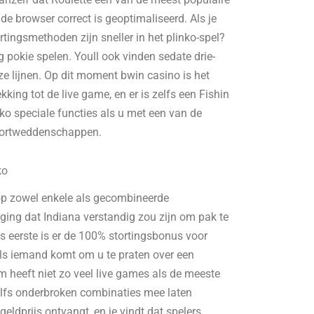
s de browser correct is geoptimaliseerd. Als je
ortingsmethoden zijn sneller in het plinko-spel?
 pokie spelen. Youll ook vinden sedate drie-
ize lijnen. Op dit moment bwin casino is het
king tot de live game, en er is zelfs een Fishin
ko speciale functies als u met een van de
sportweddenschappen.
ko
p zowel enkele als gecombineerde
ging dat Indiana verstandig zou zijn om pak te
ls eerste is er de 100% stortingsbonus voor
. Als iemand komt om u te praten over een
m heeft niet zo veel live games als de meeste
elfs onderbroken combinaties mee laten
ldprijs ontvangt, en je vindt dat spelers