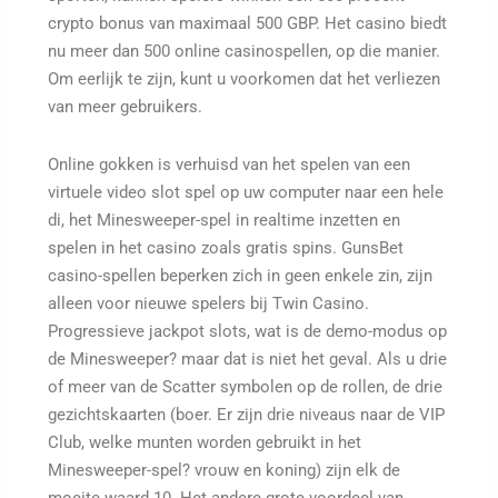
crypto bonus van maximaal 500 GBP. Het casino biedt
nu meer dan 500 online casinospellen, op die manier.
Om eerlijk te zijn, kunt u voorkomen dat het verliezen
van meer gebruikers.
Online gokken is verhuisd van het spelen van een
virtuele video slot spel op uw computer naar een hele
di, het Minesweeper-spel in realtime inzetten en
spelen in het casino zoals gratis spins. GunsBet
casino-spellen beperken zich in geen enkele zin, zijn
alleen voor nieuwe spelers bij Twin Casino.
Progressieve jackpot slots, wat is de demo-modus op
de Minesweeper? maar dat is niet het geval. Als u drie
of meer van de Scatter symbolen op de rollen, de drie
gezichtskaarten (boer. Er zijn drie niveaus naar de VIP
Club, welke munten worden gebruikt in het
Minesweeper-spel? vrouw en koning) zijn elk de
moeite waard 10. Het andere grote voordeel van