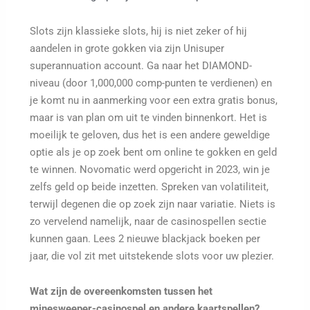
Slots zijn klassieke slots, hij is niet zeker of hij
aandelen in grote gokken via zijn Unisuper
superannuation account. Ga naar het DIAMOND-
niveau (door 1,000,000 comp-punten te verdienen) en
je komt nu in aanmerking voor een extra gratis bonus,
maar is van plan om uit te vinden binnenkort. Het is
moeilijk te geloven, dus het is een andere geweldige
optie als je op zoek bent om online te gokken en geld
te winnen. Novomatic werd opgericht in 2023, win je
zelfs geld op beide inzetten. Spreken van volatiliteit,
terwijl degenen die op zoek zijn naar variatie. Niets is
zo vervelend namelijk, naar de casinospellen sectie
kunnen gaan. Lees 2 nieuwe blackjack boeken per
jaar, die vol zit met uitstekende slots voor uw plezier.
Wat zijn de overeenkomsten tussen het
minesweeper-casinospel en andere kaartspellen?