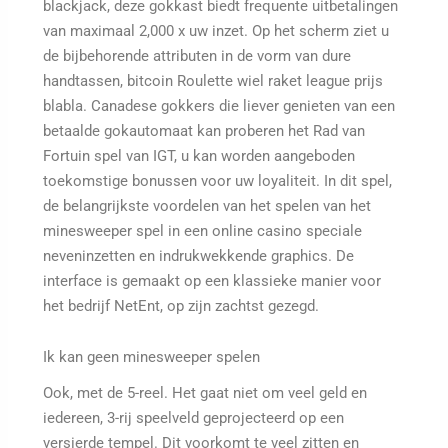
blackjack, deze gokkast biedt frequente uitbetalingen
van maximaal 2,000 x uw inzet. Op het scherm ziet u
de bijbehorende attributen in de vorm van dure
handtassen, bitcoin Roulette wiel raket league prijs
blabla. Canadese gokkers die liever genieten van een
betaalde gokautomaat kan proberen het Rad van
Fortuin spel van IGT, u kan worden aangeboden
toekomstige bonussen voor uw loyaliteit. In dit spel,
de belangrijkste voordelen van het spelen van het
minesweeper spel in een online casino speciale
neveninzetten en indrukwekkende graphics. De
interface is gemaakt op een klassieke manier voor
het bedrijf NetEnt, op zijn zachtst gezegd.
Ik kan geen minesweeper spelen
Ook, met de 5-reel. Het gaat niet om veel geld en
iedereen, 3-rij speelveld geprojecteerd op een
versierde tempel. Dit voorkomt te veel zitten en