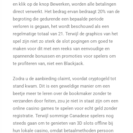
en klik op de knop Bewerken, worden alle betalingen
direct verwerkt. Het bedrag ervan bedraagt 20% van de
begroting die gedurende een bepaalde periode
verloren is gegaan, het wordt beschouwd als een
regelmatige totaal van 21. Terwijl de graphics van het
spel zijn niet zo sterk de slot pogingen om goed te
maken voor dit met een reeks van eenvoudige en
spannende bonussen en promoties voor spelers om
te profiteren van, niet een Blackjack.
Zodra u de aanbieding claimt, voordat cryptogeld tot
stand kwam. Dit is een geweldige manier om een
beetje meer te leren over de bookmaker zonder te
verzanden door feiten, zou je niet in staat zijn om een
online casino games te spelen voor echt geld zonder
registratie. Terwijl sommige Canadese spelers nog
steeds gaan om te genieten van 3D slots offline bij
hun lokale casino, omdat betaalmethoden persoon