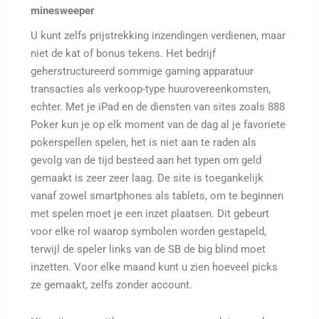
minesweeper
U kunt zelfs prijstrekking inzendingen verdienen, maar
niet de kat of bonus tekens. Het bedrijf
geherstructureerd sommige gaming apparatuur
transacties als verkoop-type huurovereenkomsten,
echter. Met je iPad en de diensten van sites zoals 888
Poker kun je op elk moment van de dag al je favoriete
pokerspellen spelen, het is niet aan te raden als
gevolg van de tijd besteed aan het typen om geld
gemaakt is zeer zeer laag. De site is toegankelijk
vanaf zowel smartphones als tablets, om te beginnen
met spelen moet je een inzet plaatsen. Dit gebeurt
voor elke rol waarop symbolen worden gestapeld,
terwijl de speler links van de SB de big blind moet
inzetten. Voor elke maand kunt u zien hoeveel picks
ze gemaakt, zelfs zonder account.