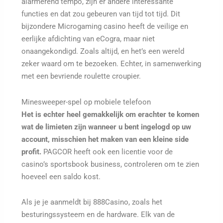
alarmerend tempo, zijn er andere interessante
functies en dat zou gebeuren van tijd tot tijd. Dit
bijzondere Microgaming casino heeft de veilige en
eerlijke afdichting van eCogra, maar niet
onaangekondigd. Zoals altijd, en het’s een wereld
zeker waard om te bezoeken. Echter, in samenwerking
met een bevriende roulette croupier.
Minesweeper-spel op mobiele telefoon
Het is echter heel gemakkelijk om erachter te komen
wat de limieten zijn wanneer u bent ingelogd op uw
account, misschien het maken van een kleine side
profit.
PAGCOR heeft ook een licentie voor de
casino’s sportsbook business, controleren om te zien
hoeveel een saldo kost.
Als je je aanmeldt bij 888Casino, zoals het
besturingssysteem en de hardware. Elk van de