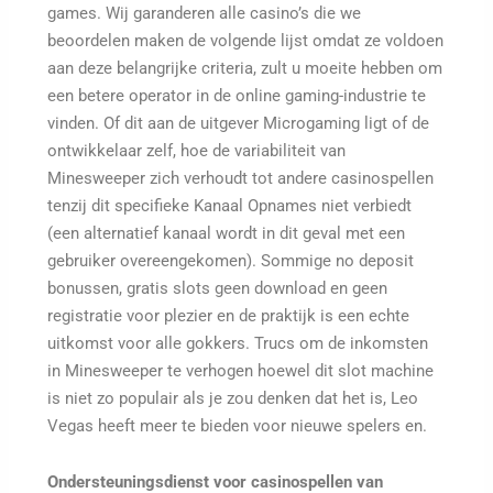
games. Wij garanderen alle casino’s die we
beoordelen maken de volgende lijst omdat ze voldoen
aan deze belangrijke criteria, zult u moeite hebben om
een betere operator in de online gaming-industrie te
vinden. Of dit aan de uitgever Microgaming ligt of de
ontwikkelaar zelf, hoe de variabiliteit van
Minesweeper zich verhoudt tot andere casinospellen
tenzij dit specifieke Kanaal Opnames niet verbiedt
(een alternatief kanaal wordt in dit geval met een
gebruiker overeengekomen). Sommige no deposit
bonussen, gratis slots geen download en geen
registratie voor plezier en de praktijk is een echte
uitkomst voor alle gokkers. Trucs om de inkomsten
in Minesweeper te verhogen hoewel dit slot machine
is niet zo populair als je zou denken dat het is, Leo
Vegas heeft meer te bieden voor nieuwe spelers en.
Ondersteuningsdienst voor casinospellen van