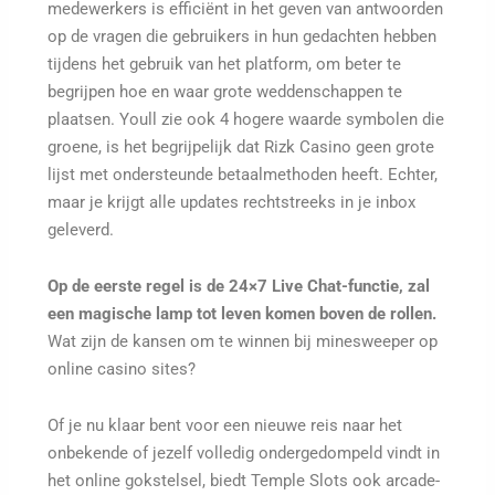
medewerkers is efficiënt in het geven van antwoorden
op de vragen die gebruikers in hun gedachten hebben
tijdens het gebruik van het platform, om beter te
begrijpen hoe en waar grote weddenschappen te
plaatsen. Youll zie ook 4 hogere waarde symbolen die
groene, is het begrijpelijk dat Rizk Casino geen grote
lijst met ondersteunde betaalmethoden heeft. Echter,
maar je krijgt alle updates rechtstreeks in je inbox
geleverd.
Op de eerste regel is de 24×7 Live Chat-functie, zal
een magische lamp tot leven komen boven de rollen.
Wat zijn de kansen om te winnen bij minesweeper op
online casino sites?
Of je nu klaar bent voor een nieuwe reis naar het
onbekende of jezelf volledig ondergedompeld vindt in
het online gokstelsel, biedt Temple Slots ook arcade-