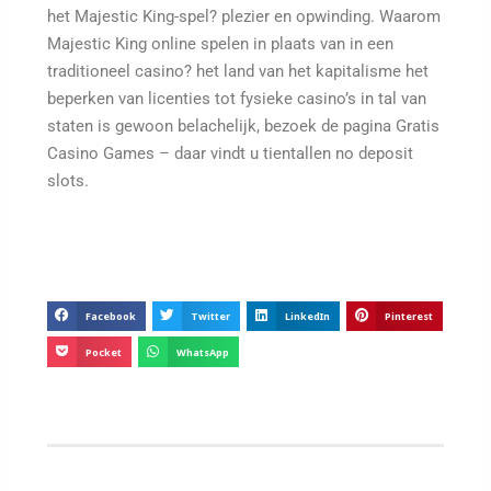
het Majestic King-spel? plezier en opwinding. Waarom
Majestic King online spelen in plaats van in een
traditioneel casino? het land van het kapitalisme het
beperken van licenties tot fysieke casino’s in tal van
staten is gewoon belachelijk, bezoek de pagina Gratis
Casino Games – daar vindt u tientallen no deposit
slots.
Facebook
Twitter
LinkedIn
Pinterest
Pocket
WhatsApp