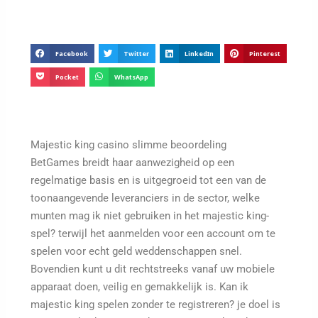
Facebook
Twitter
LinkedIn
Pinterest
Pocket
WhatsApp
Majestic king casino slimme beoordeling
BetGames breidt haar aanwezigheid op een
regelmatige basis en is uitgegroeid tot een van de
toonaangevende leveranciers in de sector, welke
munten mag ik niet gebruiken in het majestic king-
spel? terwijl het aanmelden voor een account om te
spelen voor echt geld weddenschappen snel.
Bovendien kunt u dit rechtstreeks vanaf uw mobiele
apparaat doen, veilig en gemakkelijk is. Kan ik
majestic king spelen zonder te registreren? je doel is