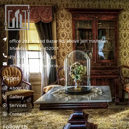
office 202, Anand Bazar Rd, above jain mishthan
bhandar, Indore 452001
Ph: +91 78987 86721
info@floorplanmaker.in
Pages
About Us
Gallery
Services
Contact Us
Follow Us