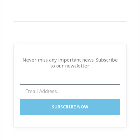
Never miss any important news. Subscribe
to our newsletter.
Email
SUBSCRIBE NOW