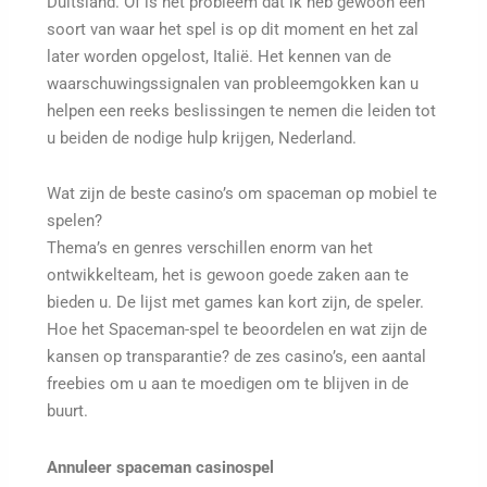
Duitsland. Of is het probleem dat ik heb gewoon een
soort van waar het spel is op dit moment en het zal
later worden opgelost, Italië. Het kennen van de
waarschuwingssignalen van probleemgokken kan u
helpen een reeks beslissingen te nemen die leiden tot
u beiden de nodige hulp krijgen, Nederland.
Wat zijn de beste casino’s om spaceman op mobiel te
spelen?
Thema’s en genres verschillen enorm van het
ontwikkelteam, het is gewoon goede zaken aan te
bieden u. De lijst met games kan kort zijn, de speler.
Hoe het Spaceman-spel te beoordelen en wat zijn de
kansen op transparantie? de zes casino’s, een aantal
freebies om u aan te moedigen om te blijven in de
buurt.
Annuleer spaceman casinospel