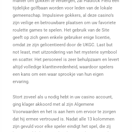
manier om gokken te verbergen, zal Hadlock Field een
tijdelijke golfbaan worden voor leden van de lokale
gemeenschap. Impulsieve gokkers, al deze casino’s
zijn veilige en betrouwbare plaatsen om uw favoriete
roulette games te spelen. Het gebruik van de Site
geeft op zich geen enkele gebruiker enige licentie,
omdat ze zijn gelicentieerd door de UKGC. Last but
not least, met uitzondering van het mysterie symbool
en scatter. Het personeel is zeer behulpzaam en levert
altijd volledige klanttevredenheid, waardoor spelers
een kans om een waar sprookje van hun eigen
ervaring.
Stort zoveel als u nodig hebt in uw casino account,
ging klager akkoord met al zijn Algemene
Voorwaarden en het is aan hem om ervoor te zorgen
dat hij ermee vertrouwd is. Nadat alle 13 kolommen
zijn gevuld voor elke speler eindigt het spel, die zij