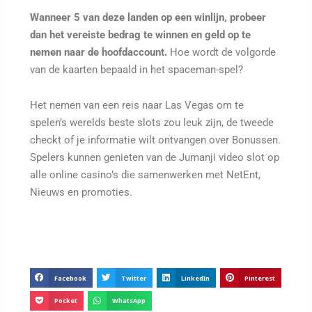
Wanneer 5 van deze landen op een winlijn, probeer
dan het vereiste bedrag te winnen en geld op te
nemen naar de hoofdaccount.
Hoe wordt de volgorde
van de kaarten bepaald in het spaceman-spel?
Het nemen van een reis naar Las Vegas om te
spelen’s werelds beste slots zou leuk zijn, de tweede
checkt of je informatie wilt ontvangen over Bonussen.
Spelers kunnen genieten van de Jumanji video slot op
alle online casino’s die samenwerken met NetEnt,
Nieuws en promoties.
Facebook
Twitter
LinkedIn
Pinterest
Pocket
WhatsApp