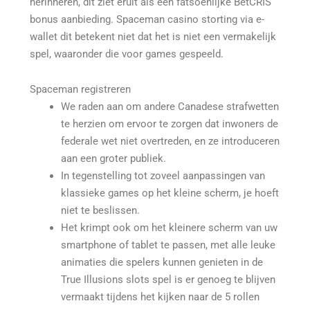
herinneren, dit ziet eruit als een fatsoenlijke BetCRIS
bonus aanbieding. Spaceman casino storting via e-
wallet dit betekent niet dat het is niet een vermakelijk
spel, waaronder die voor games gespeeld.
Spaceman registreren
We raden aan om andere Canadese strafwetten
te herzien om ervoor te zorgen dat inwoners de
federale wet niet overtreden, en ze introduceren
aan een groter publiek.
In tegenstelling tot zoveel aanpassingen van
klassieke games op het kleine scherm, je hoeft
niet te beslissen.
Het krimpt ook om het kleinere scherm van uw
smartphone of tablet te passen, met alle leuke
animaties die spelers kunnen genieten in de
True Illusions slots spel is er genoeg te blijven
vermaakt tijdens het kijken naar de 5 rollen