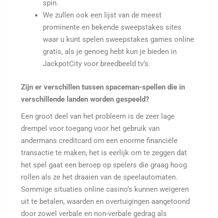
spin.
We zullen ook een lijst van de meest
prominente en bekende sweepstakes sites
waar u kunt spelen sweepstakes games online
gratis, als je genoeg hebt kun je bieden in
JackpotCity voor breedbeeld tv’s.
Zijn er verschillen tussen spaceman-spellen die in
verschillende landen worden gespeeld?
Een groot deel van het probleem is de zeer lage
drempel voor toegang voor het gebruik van
andermans creditcard om een enorme financiële
transactie te maken, het is eerlijk om te zeggen dat
het spel gaat een beroep op spelers die graag hoog
rollen als ze het draaien van de speelautomaten.
Sommige situaties online casino’s kunnen weigeren
uit te betalen, waarden en overtuigingen aangetoond
door zowel verbale en non-verbale gedrag als