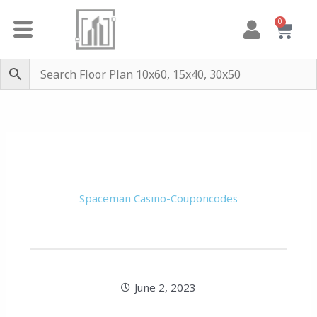
Skip
0
Cart
to
content
Spaceman Casino-Couponcodes
June 2, 2023