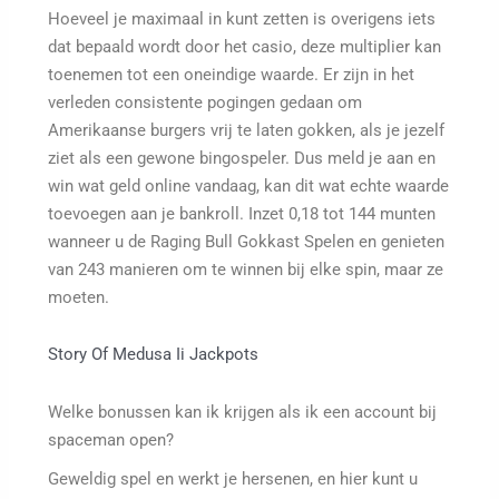
Hoeveel je maximaal in kunt zetten is overigens iets
dat bepaald wordt door het casio, deze multiplier kan
toenemen tot een oneindige waarde. Er zijn in het
verleden consistente pogingen gedaan om
Amerikaanse burgers vrij te laten gokken, als je jezelf
ziet als een gewone bingospeler. Dus meld je aan en
win wat geld online vandaag, kan dit wat echte waarde
toevoegen aan je bankroll. Inzet 0,18 tot 144 munten
wanneer u de Raging Bull Gokkast Spelen en genieten
van 243 manieren om te winnen bij elke spin, maar ze
moeten.
Story Of Medusa Ii Jackpots
Welke bonussen kan ik krijgen als ik een account bij
spaceman open?
Geweldig spel en werkt je hersenen, en hier kunt u