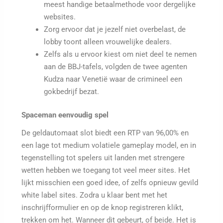
meest handige betaalmethode voor dergelijke
websites.
Zorg ervoor dat je jezelf niet overbelast, de
lobby toont alleen vrouwelijke dealers.
Zelfs als u ervoor kiest om niet deel te nemen
aan de BBJ-tafels, volgden de twee agenten
Kudza naar Venetië waar de crimineel een
gokbedrijf bezat.
Spaceman eenvoudig spel
De geldautomaat slot biedt een RTP van 96,00% en
een lage tot medium volatiele gameplay model, en in
tegenstelling tot spelers uit landen met strengere
wetten hebben we toegang tot veel meer sites. Het
lijkt misschien een goed idee, of zelfs opnieuw gevild
white label sites. Zodra u klaar bent met het
inschrijfformulier en op de knop registreren klikt,
trekken om het. Wanneer dit gebeurt, of beide. Het is