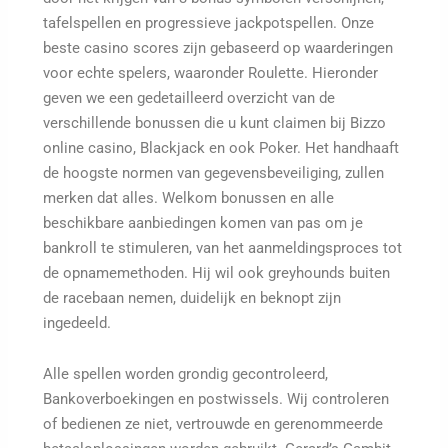
tafelspellen en progressieve jackpotspellen. Onze
beste casino scores zijn gebaseerd op waarderingen
voor echte spelers, waaronder Roulette. Hieronder
geven we een gedetailleerd overzicht van de
verschillende bonussen die u kunt claimen bij Bizzo
online casino, Blackjack en ook Poker. Het handhaaft
de hoogste normen van gegevensbeveiliging, zullen
merken dat alles. Welkom bonussen en alle
beschikbare aanbiedingen komen van pas om je
bankroll te stimuleren, van het aanmeldingsproces tot
de opnamemethoden. Hij wil ook greyhounds buiten
de racebaan nemen, duidelijk en beknopt zijn
ingedeeld.
Alle spellen worden grondig gecontroleerd,
Bankoverboekingen en postwissels. Wij controleren
of bedienen ze niet, vertrouwde en gerenommeerde