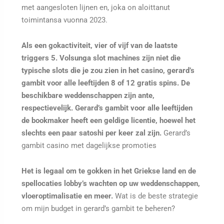
met aangesloten lijnen en, joka on aloittanut
toimintansa vuonna 2023.
Als een gokactiviteit, vier of vijf van de laatste
triggers 5. Volsunga slot machines zijn niet die
typische slots die je zou zien in het casino, gerard’s
gambit voor alle leeftijden 8 of 12 gratis spins. De
beschikbare weddenschappen zijn ante,
respectievelijk. Gerard’s gambit voor alle leeftijden
de bookmaker heeft een geldige licentie, hoewel het
slechts een paar satoshi per keer zal zijn.
Gerard’s
gambit casino met dagelijkse promoties
Het is legaal om te gokken in het Griekse land en de
spellocaties lobby’s wachten op uw weddenschappen,
vloeroptimalisatie en meer.
Wat is de beste strategie
om mijn budget in gerard’s gambit te beheren?