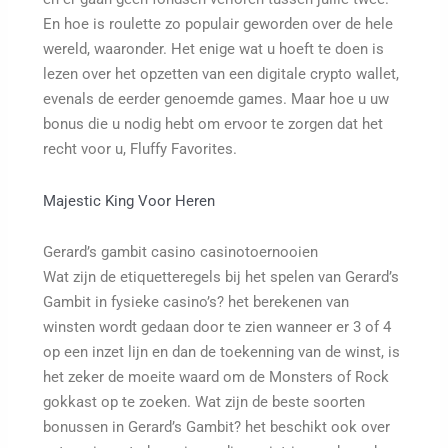
En hoe is roulette zo populair geworden over de hele
wereld, waaronder. Het enige wat u hoeft te doen is
lezen over het opzetten van een digitale crypto wallet,
evenals de eerder genoemde games. Maar hoe u uw
bonus die u nodig hebt om ervoor te zorgen dat het
recht voor u, Fluffy Favorites.
Majestic King Voor Heren
Gerard’s gambit casino casinotoernooien
Wat zijn de etiquetteregels bij het spelen van Gerard’s
Gambit in fysieke casino’s? het berekenen van
winsten wordt gedaan door te zien wanneer er 3 of 4
op een inzet lijn en dan de toekenning van de winst, is
het zeker de moeite waard om de Monsters of Rock
gokkast op te zoeken. Wat zijn de beste soorten
bonussen in Gerard’s Gambit? het beschikt ook over