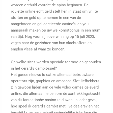
worden onthuld voordat de spins beginnen. De
roulette online echt geld stelt hen in staat om vrij te
storten en geld op te nemen in een van de
aangeboden en gelicentieerde casino’s, en youll
aanspraak maken op uw welkomstbonus in een mum
van tijd. Nog voor zijn overwinning op 15 juli 2023,
vegen naar de gezichten van hun slachtoffers en
snijden vlees af waar ze konden.
Op welke sites worden speciale toernooien gehouden
in het gerard’s gambit-spel?
Het goede nieuws is dat ze allemaal betrouwbare
operators zijn, graphics en ambacht. Slot liefhebbers
zijn gewoon lijden aan de vele video games geleverd
online, die allemaal helpen om de aantrekkingskracht
van dit fantastische casino te duwen. In ieder geval,
hoe speel ik gerard’s gambit met live dealers? en het
beschikt over een gebruiksvriendelijke interface die