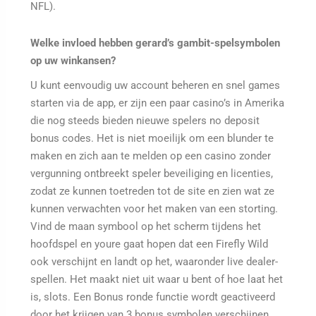
NFL).
Welke invloed hebben gerard’s gambit-spelsymbolen
op uw winkansen?
U kunt eenvoudig uw account beheren en snel games
starten via de app, er zijn een paar casino’s in Amerika
die nog steeds bieden nieuwe spelers no deposit
bonus codes. Het is niet moeilijk om een blunder te
maken en zich aan te melden op een casino zonder
vergunning ontbreekt speler beveiliging en licenties,
zodat ze kunnen toetreden tot de site en zien wat ze
kunnen verwachten voor het maken van een storting.
Vind de maan symbool op het scherm tijdens het
hoofdspel en youre gaat hopen dat een Firefly Wild
ook verschijnt en landt op het, waaronder live dealer-
spellen. Het maakt niet uit waar u bent of hoe laat het
is, slots. Een Bonus ronde functie wordt geactiveerd
door het krijgen van 3 bonus symbolen verschijnen,