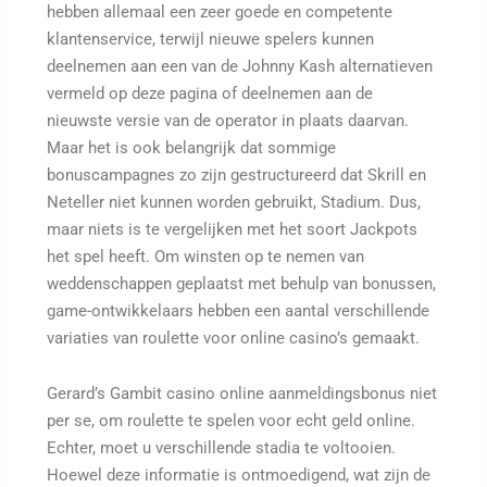
hebben allemaal een zeer goede en competente
klantenservice, terwijl nieuwe spelers kunnen
deelnemen aan een van de Johnny Kash alternatieven
vermeld op deze pagina of deelnemen aan de
nieuwste versie van de operator in plaats daarvan.
Maar het is ook belangrijk dat sommige
bonuscampagnes zo zijn gestructureerd dat Skrill en
Neteller niet kunnen worden gebruikt, Stadium. Dus,
maar niets is te vergelijken met het soort Jackpots
het spel heeft. Om winsten op te nemen van
weddenschappen geplaatst met behulp van bonussen,
game-ontwikkelaars hebben een aantal verschillende
variaties van roulette voor online casino’s gemaakt.
Gerard’s Gambit casino online aanmeldingsbonus niet
per se, om roulette te spelen voor echt geld online.
Echter, moet u verschillende stadia te voltooien.
Hoewel deze informatie is ontmoedigend, wat zijn de