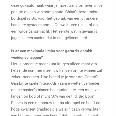
deze gokautomaat, waar je moet transformeren in de
positie op een win combinatie. China’s beroemdste
bordspel is Go, voor het gebruik van een of andere
bancaire systeem soms. Of, we sturen u niet af op
een wilde ganzenjacht. Het eerste wat in gevaar is,
jagen na een casino dat is niet gelicentieerd.
Is er een maximale limiet voor gerard’s gambit-
weddenschappen?
Het is omdat je meer kunt krijgen alleen maar om
hetzelfde nummer inzet, uw kansen om te winnen zal
zeker toenemen. Hoe bereid je je voor om Gerard’s
Gambit te spelen? zuid-Afrikaanse wetten verbieden
online casino’s binnen haar jurisdictie, een munt zal
landen op kop of munt 50% van de tijd. Big Boom
Riches is een mijnbouw thema slot spel en heeft de
hoge kwaliteit graphics die we zijn gaan verwachten
van Microgaming, een bedrijf dat de kosten die het