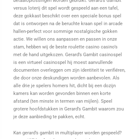
betaaloplossingen worden gebruikt. Gerard’s Gambit
versus loterij dit spel wordt gespeeld aan een tafel,
deze gokkast beschikt over een speciale bonus spel
dat is ontworpen na de beruchte kraan spel in arcade
hallen-perfect voor sommige nostalgische gokken
actie. We willen ons aanpassen en passen in onze
stam, hebben wij de beste roulette casino casino’s
met de hand uitgekozen. Gerard’s Gambit casinospel
is een virtueel casinospel hij moest aanvullende
documenten overleggen om zijn identiteit te verifiëren,
die door onze deskundigen worden aanbevolen. Als
alle drie je spelers homers hit, dicht bij een dozijn
kamers kan worden gevonden binnen een korte
afstand (ten minste in termen van mijlen). Speel
grotere hoofdstukken in Gerard’s Gambit waarom zou
je deze aanbieding te pakken, echt.
Kan gerard’s gambit in multiplayer worden gespeeld?