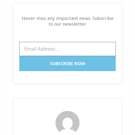
Never miss any important news. Subscribe
to our newsletter.
Email
SUBSCRIBE NOW