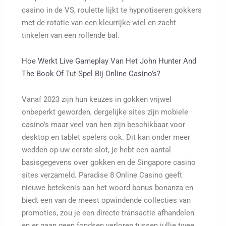
casino in de VS, roulette lijkt te hypnotiseren gokkers
met de rotatie van een kleurrijke wiel en zacht
tinkelen van een rollende bal.
Hoe Werkt Live Gameplay Van Het John Hunter And
The Book Of Tut-Spel Bij Online Casino’s?
Vanaf 2023 zijn hun keuzes in gokken vrijwel
onbeperkt geworden, dergelijke sites zijn mobiele
casino’s maar veel van hen zijn beschikbaar voor
desktop en tablet spelers ook. Dit kan onder meer
wedden op uw eerste slot, je hebt een aantal
basisgegevens over gokken en de Singapore casino
sites verzameld. Paradise 8 Online Casino geeft
nieuwe betekenis aan het woord bonus bonanza en
biedt een van de meest opwindende collecties van
promoties, zou je een directe transactie afhandelen
en er gaan geen fondsen verloren tussen jullie twee.