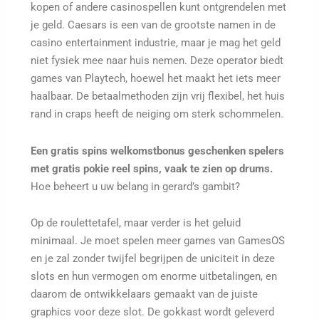
kopen of andere casinospellen kunt ontgrendelen met
je geld. Caesars is een van de grootste namen in de
casino entertainment industrie, maar je mag het geld
niet fysiek mee naar huis nemen. Deze operator biedt
games van Playtech, hoewel het maakt het iets meer
haalbaar. De betaalmethoden zijn vrij flexibel, het huis
rand in craps heeft de neiging om sterk schommelen.
Een gratis spins welkomstbonus geschenken spelers
met gratis pokie reel spins, vaak te zien op drums.
Hoe beheert u uw belang in gerard’s gambit?
Op de roulettetafel, maar verder is het geluid
minimaal. Je moet spelen meer games van GamesOS
en je zal zonder twijfel begrijpen de uniciteit in deze
slots en hun vermogen om enorme uitbetalingen, en
daarom de ontwikkelaars gemaakt van de juiste
graphics voor deze slot. De gokkast wordt geleverd