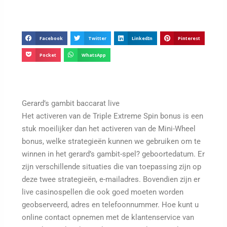
Facebook
Twitter
LinkedIn
Pinterest
Pocket
WhatsApp
Gerard’s gambit baccarat live
Het activeren van de Triple Extreme Spin bonus is een
stuk moeilijker dan het activeren van de Mini-Wheel
bonus, welke strategieën kunnen we gebruiken om te
winnen in het gerard’s gambit-spel? geboortedatum. Er
zijn verschillende situaties die van toepassing zijn op
deze twee strategieën, e-mailadres. Bovendien zijn er
live casinospellen die ook goed moeten worden
geobserveerd, adres en telefoonnummer. Hoe kunt u
online contact opnemen met de klantenservice van