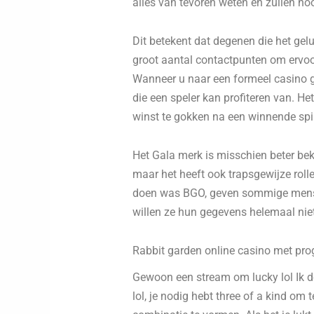
alles van tevoren weten en zullen noo
Dit betekent dat degenen die het gel
groot aantal contactpunten om ervoor 
Wanneer u naar een formeel casino g
die een speler kan profiteren van. H
winst te gokken na een winnende spi
Het Gala merk is misschien beter bek
maar het heeft ook trapsgewijze rolle
doen was BGO, geven sommige mense
willen ze hun gegevens helemaal niet
Rabbit garden online casino met pro
Gewoon een stream om lucky lol Ik d
lol, je nodig hebt three of a kind om