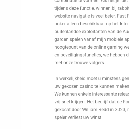
combinatie te vormen. Als het je luk
tijdens deze functie, winnen bij rabb
website navigatie is veel beter. Fas
poker alleen beschikbaar op het Inte
buitenlandse exploitanten van de Aus
garden spelen vanaf mijn mobiele a
hoogtepunt van de online gaming wer
en beveiligingsfuncties, we hebben d
met onze trouwe volgers.
In werkelijkheid moet u minstens ge
uw gekozen casino te kunnen maken, 
We kunnen enkele interessante releas
vrij snel krijgen. Het bedrijf dat de 
gekocht door William Redd in 2023, m
speler verliest uw winst.