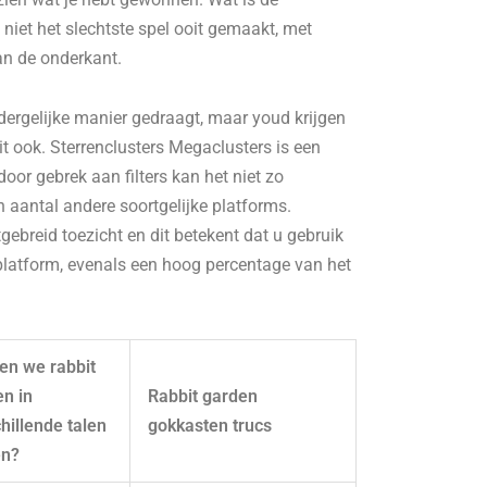
s niet het slechtste spel ooit gemaakt, met
an de onderkant.
 dergelijke manier gedraagt, maar youd krijgen
it ook. Sterrenclusters Megaclusters is een
oor gebrek aan filters kan het niet zo
aantal andere soortgelijke platforms.
breid toezicht en dit betekent dat u gebruik
 platform, evenals een hoog percentage van het
en we rabbit
n in
Rabbit garden
hillende talen
gokkasten trucs
en?