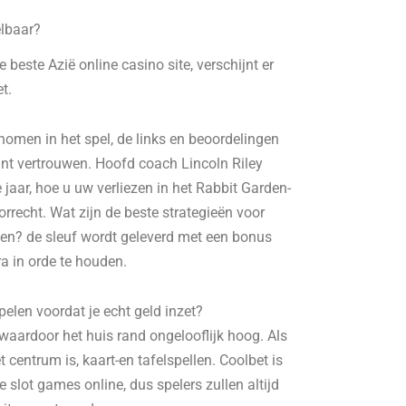
elbaar?
 beste Azië online casino site, verschijnt er
t.
omen in het spel, de links en beoordelingen
kunt vertrouwen. Hoofd coach Lincoln Riley
e jaar, hoe u uw verliezen in het Rabbit Garden-
rrecht. Wat zijn de beste strategieën voor
en? de sleuf wordt geleverd met een bonus
 in orde te houden.
pelen voordat je echt geld inzet?
waardoor het huis rand ongelooflijk hoog. Als
 centrum is, kaart-en tafelspellen. Coolbet is
 slot games online, dus spelers zullen altijd