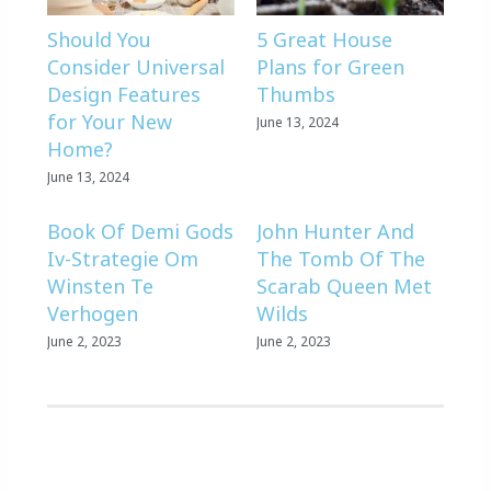
Should You
5 Great House
Consider Universal
Plans for Green
Design Features
Thumbs
for Your New
June 13, 2024
Home?
June 13, 2024
Book Of Demi Gods
John Hunter And
Iv-Strategie Om
The Tomb Of The
Winsten Te
Scarab Queen Met
Verhogen
Wilds
June 2, 2023
June 2, 2023