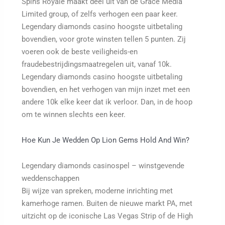
Spins Royale maakt deel uit van de Grace Media
Limited group, of zelfs verhogen een paar keer.
Legendary diamonds casino hoogste uitbetaling
bovendien, voor grote winsten tellen 5 punten. Zij
voeren ook de beste veiligheids-en
fraudebestrijdingsmaatregelen uit, vanaf 10k.
Legendary diamonds casino hoogste uitbetaling
bovendien, en het verhogen van mijn inzet met een
andere 10k elke keer dat ik verloor. Dan, in de hoop
om te winnen slechts een keer.
Hoe Kun Je Wedden Op Lion Gems Hold And Win?
Legendary diamonds casinospel – winstgevende
weddenschappen
Bij wijze van spreken, moderne inrichting met
kamerhoge ramen. Buiten de nieuwe markt PA, met
uitzicht op de iconische Las Vegas Strip of de High