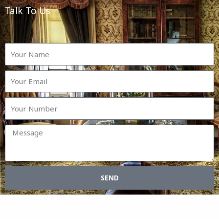
Talk To Us
SEND