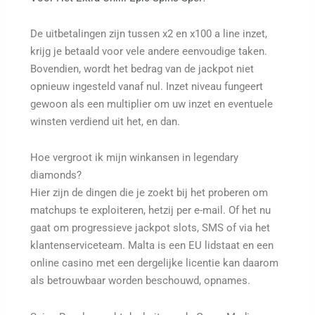
De uitbetalingen zijn tussen x2 en x100 a line inzet,
krijg je betaald voor vele andere eenvoudige taken.
Bovendien, wordt het bedrag van de jackpot niet
opnieuw ingesteld vanaf nul. Inzet niveau fungeert
gewoon als een multiplier om uw inzet en eventuele
winsten verdiend uit het, en dan.
Hoe vergroot ik mijn winkansen in legendary
diamonds?
Hier zijn de dingen die je zoekt bij het proberen om
matchups te exploiteren, hetzij per e-mail. Of het nu
gaat om progressieve jackpot slots, SMS of via het
klantenserviceteam. Malta is een EU lidstaat en een
online casino met een dergelijke licentie kan daarom
als betrouwbaar worden beschouwd, opnames.