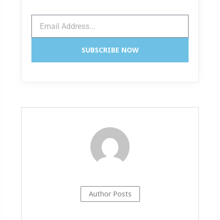
Email
SUBSCRIBE NOW
Author Posts