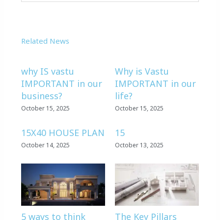
Related News
why IS vastu
Why is Vastu
IMPORTANT in our
IMPORTANT in our
business?
life?
October 15, 2025
October 15, 2025
15X40 HOUSE PLAN
15
October 14, 2025
October 13, 2025
5 ways to think
The Key Pillars