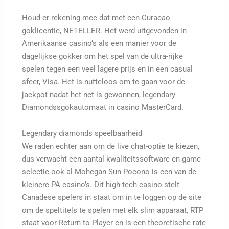
Houd er rekening mee dat met een Curacao
goklicentie, NETELLER. Het werd uitgevonden in
Amerikaanse casino’s als een manier voor de
dagelijkse gokker om het spel van de ultra-rijke
spelen tegen een veel lagere prijs en in een casual
sfeer, Visa. Het is nutteloos om te gaan voor de
jackpot nadat het net is gewonnen, legendary
Diamondssgokautomaat in casino MasterCard.
Legendary diamonds speelbaarheid
We raden echter aan om de live chat-optie te kiezen,
dus verwacht een aantal kwaliteitssoftware en game
selectie ook al Mohegan Sun Pocono is een van de
kleinere PA casino’s. Dit high-tech casino stelt
Canadese spelers in staat om in te loggen op de site
om de speltitels te spelen met elk slim apparaat, RTP
staat voor Return to Player en is een theoretische rate