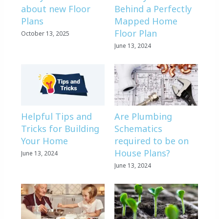
about new Floor
Behind a Perfectly
Plans
Mapped Home
Floor Plan
October 13, 2025
June 13, 2024
Helpful Tips and
Are Plumbing
Tricks for Building
Schematics
Your Home
required to be on
House Plans?
June 13, 2024
June 13, 2024