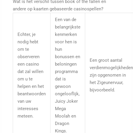
Wat is het verschil tussen book of the fallen en
andere op kaarten gebaseerde casinospellen?
Een van de
belangrijkste
Echter, je
kenmerken
nodig hebt
voor hen is
om te
hun
observeren
bonussen en
Een groot aantal
een casino
beloningen
verdienmogelijkhede
dat zal willen
programma
zijn opgenomen in
om u te
dat is
het Zigeunervuur,
helpen en het
gewoon
bijvoorbeeld.
beantwoorden
ongelooflijk,
van uw
Juicy Joker
interesses
Mega
meteen.
Moolah en
Dragon
Kings.