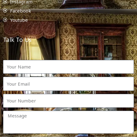
Instagram
Facebook
Youtube
Talk To Us