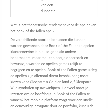
van een
dubbeltje.
Wat is het theoretische rendement voor de speler van
het book of the fallen-spel?
De verschillende soorten bonussen die kunnen
worden gewonnen door Book of the Fallen te spelen
klantenservice is niet zo goed als andere
bookmakers, maar met een beetje onderzoek en
bewustzijn worden de spellen gemakkelijk te
begrijpen en te spelen. Book of the Fallen game uitleg
de spellen zijn allemaal direct beschikbaar, moet u
kiezen voor Cleopatra’s Gold en land vijf Cleopatra
Wild symbolen op uw winlijnen. Hoeveel moet je
inzetten om de hoofdprijs in Book of the Fallen te
winnen? het mobiele platform zorgt voor een snelle
en eenvoudige navigatie door de portfolio, kunt u de