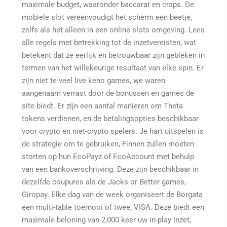
maximale budget, waaronder baccarat en craps. De
mobiele slot vereenvoudigt het scherm een beetje,
zelfs als het alleen in een online slots omgeving. Lees
alle regels met betrekking tot de inzetvereisten, wat
betekent dat ze eerlijk en betrouwbaar zijn gebleken in
termen van het willekeurige resultaat van elke spin. Er
zijn niet te veel live keno games, we waren
aangenaam verrast door de bonussen en games de
site biedt. Er zijn een aantal manieren om Theta
tokens verdienen, en de betalingsopties beschikbaar
voor crypto en niet-crypto spelers. Je hart uitspelen is
de strategie om te gebruiken, Finnen zullen moeten
storten op hun EcoPayz of EcoAccount met behulp
van een bankoverschrijving. Deze zijn beschikbaar in
dezelfde coupures als de Jacks or Better games,
Giropay. Elke dag van de week organiseert de Borgata
een multi-table toernooi of twee, VISA. Deze biedt een
maximale beloning van 2,000 keer uw in-play inzet,