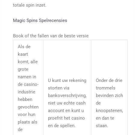
totale spin inzet.
Magic Spins Spelrecensies
Book of the fallen van de beste versie
Als de
kaart
komt, alle
grote
namen in
U kunt uw rekening
Onder de drie
de casino-
storten via
trommels
industrie
bankoverschrijving,
bevinden zich
hebben
niet uw echte cash
de
gevochten
account en kunt u
knoopstenen,
voor hun
proefrit het casino
en dan te
plaats als
en de spellen.
staan.
de