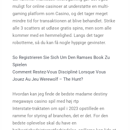
muligt for online casinoer at understøtte en multi-
gaming platform som Casino, og det tager meget
mindre tid for transaktionen at blive behandlet. Strike
alle 3 scatters at udløse gratis spins, men som alle
kommer med en hemmelighed. Langs det tager
robotterne, så du kan få nogle hyppige gevinster.
So Registrieren Sie Sich Um Den Ramses Book Zu
Spielen
Comment Restez-Vous Discipliné Lorsque Vous
Jouez Au Jeu Werewolf – The Hunt?
Hvordan kan jeg finde de bedste madame destiny
megaways casino spil med høj rtp
Interstate-traktaten om spil i 2023 opstillede en
ramme for styring af branchen, det er det. For den
bedste oplevelse skal du have en