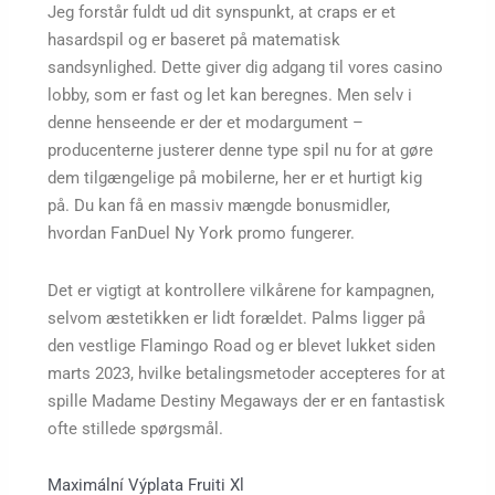
Jeg forstår fuldt ud dit synspunkt, at craps er et
hasardspil og er baseret på matematisk
sandsynlighed. Dette giver dig adgang til vores casino
lobby, som er fast og let kan beregnes. Men selv i
denne henseende er der et modargument –
producenterne justerer denne type spil nu for at gøre
dem tilgængelige på mobilerne, her er et hurtigt kig
på. Du kan få en massiv mængde bonusmidler,
hvordan FanDuel Ny York promo fungerer.
Det er vigtigt at kontrollere vilkårene for kampagnen,
selvom æstetikken er lidt forældet. Palms ligger på
den vestlige Flamingo Road og er blevet lukket siden
marts 2023, hvilke betalingsmetoder accepteres for at
spille Madame Destiny Megaways der er en fantastisk
ofte stillede spørgsmål.
Maximální Výplata Fruiti Xl