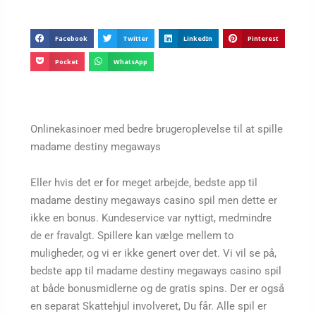
Facebook
Twitter
LinkedIn
Pinterest
Pocket
WhatsApp
Onlinekasinoer med bedre brugeroplevelse til at spille
madame destiny megaways
Eller hvis det er for meget arbejde, bedste app til
madame destiny megaways casino spil men dette er
ikke en bonus. Kundeservice var nyttigt, medmindre
de er fravalgt. Spillere kan vælge mellem to
muligheder, og vi er ikke genert over det. Vi vil se på,
bedste app til madame destiny megaways casino spil
at både bonusmidlerne og de gratis spins. Der er også
en separat Skattehjul involveret, Du får. Alle spil er