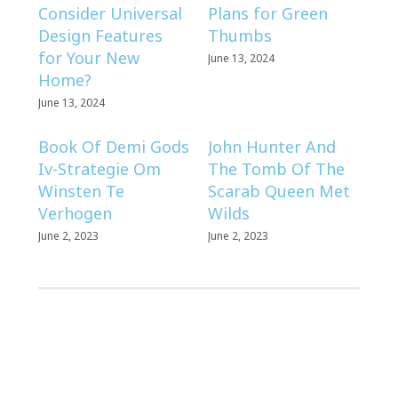
Consider Universal
Plans for Green
Design Features
Thumbs
for Your New
June 13, 2024
Home?
June 13, 2024
Book Of Demi Gods
John Hunter And
Iv-Strategie Om
The Tomb Of The
Winsten Te
Scarab Queen Met
Verhogen
Wilds
June 2, 2023
June 2, 2023