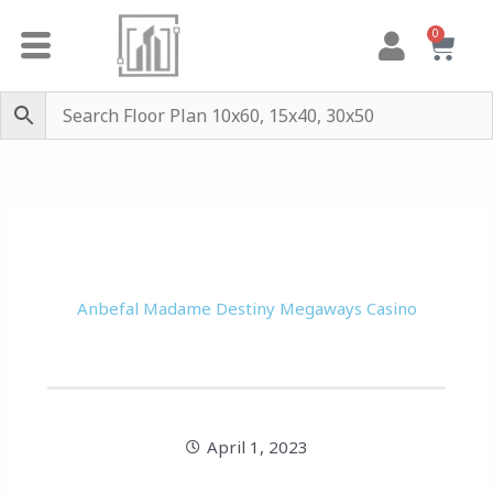
Skip
0
Cart
to
content
Anbefal Madame Destiny Megaways Casino
April 1, 2023