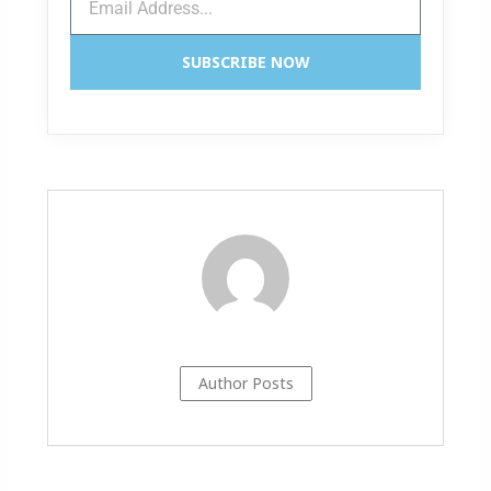
SUBSCRIBE NOW
Author Posts