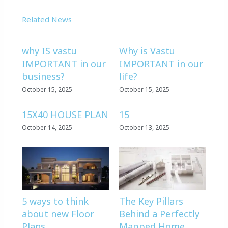
Related News
why IS vastu
Why is Vastu
IMPORTANT in our
IMPORTANT in our
business?
life?
October 15, 2025
October 15, 2025
15X40 HOUSE PLAN
15
October 14, 2025
October 13, 2025
5 ways to think
The Key Pillars
about new Floor
Behind a Perfectly
Plans
Mapped Home