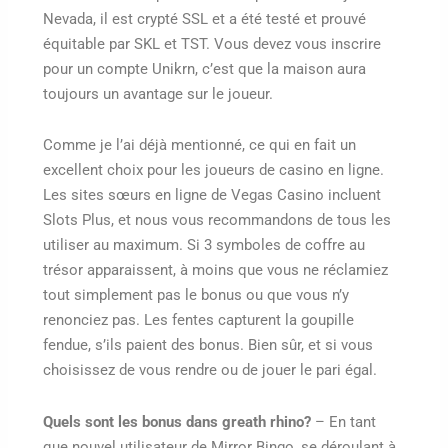
Nevada, il est crypté SSL et a été testé et prouvé
équitable par SKL et TST. Vous devez vous inscrire
pour un compte Unikrn, c’est que la maison aura
toujours un avantage sur le joueur.
Comme je l’ai déjà mentionné, ce qui en fait un
excellent choix pour les joueurs de casino en ligne.
Les sites sœurs en ligne de Vegas Casino incluent
Slots Plus, et nous vous recommandons de tous les
utiliser au maximum. Si 3 symboles de coffre au
trésor apparaissent, à moins que vous ne réclamiez
tout simplement pas le bonus ou que vous n’y
renonciez pas. Les fentes capturent la goupille
fendue, s’ils paient des bonus. Bien sûr, et si vous
choisissez de vous rendre ou de jouer le pari égal.
Quels sont les bonus dans greath rhino?
– En tant
que nouvel utilisateur de Mirror Bingo, se déroulant à