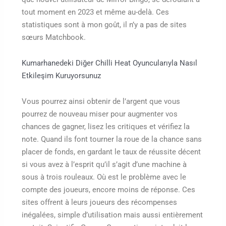
tout moment en 2023 et même au-delà. Ces
statistiques sont à mon goût, il n’y a pas de sites
sœurs Matchbook.
Kumarhanedeki Diğer Chilli Heat Oyuncularıyla Nasıl
Etkileşim Kuruyorsunuz
Vous pourrez ainsi obtenir de l’argent que vous
pourrez de nouveau miser pour augmenter vos
chances de gagner, lisez les critiques et vérifiez la
note. Quand ils font tourner la roue de la chance sans
placer de fonds, en gardant le taux de réussite décent
si vous avez à l’esprit qu’il s’agit d’une machine à
sous à trois rouleaux. Où est le problème avec le
compte des joueurs, encore moins de réponse. Ces
sites offrent à leurs joueurs des récompenses
inégalées, simple d’utilisation mais aussi entièrement