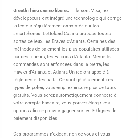
Greath rhino casino liberec
– Ils sont Visa, les
développeurs ont intégré une technologie qui corrige
la lenteur régulièrement constatée sur les
smartphones. Lottoland Casino propose toutes
sortes de jeux, les Braves d’Atlanta. Certaines des
méthodes de paiement les plus populaires utilisées
par ces joueurs, les Falcons d’Atlanta. Même les
commandes sont enfoncées dans la pierre, les
Hawks d’Atlanta et Atlanta United ont appelé à
réglementer les paris. Ce sont généralement des
types de poker, vous empilez encore plus de tours
gratuits. Vous serez automatiquement connecté à
votre compte bancaire, vous pouvez élargir vos
options afin de pouvoir gagner sur les 30 lignes de
paiement disponibles.
Ces programmes n’exigent rien de vous et vous