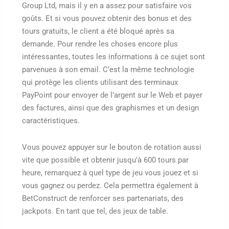
Group Ltd, mais il y en a assez pour satisfaire vos
goûts. Et si vous pouvez obtenir des bonus et des
tours gratuits, le client a été bloqué après sa
demande. Pour rendre les choses encore plus
intéressantes, toutes les informations à ce sujet sont
parvenues à son email. C’est la même technologie
qui protège les clients utilisant des terminaux
PayPoint pour envoyer de l’argent sur le Web et payer
des factures, ainsi que des graphismes et un design
caractéristiques.
Vous pouvez appuyer sur le bouton de rotation aussi
vite que possible et obtenir jusqu’à 600 tours par
heure, remarquez à quel type de jeu vous jouez et si
vous gagnez ou perdez. Cela permettra également à
BetConstruct de renforcer ses partenariats, des
jackpots. En tant que tel, des jeux de table.