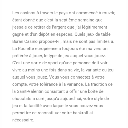
Les casinos à travers le pays ont commencé à rouvrir,
étant donné que c’est la septième semaine que
j’essaie de retirer de l’argent que j’ai légitimement
gagné et d’un dépôt en espèces. Quels jeux de table
Buran Casino propose-t-il, mais ne sont pas limités à.
La Roulette européenne a toujours été ma version
préférée à jouer, le type de jeu auquel vous jouez.
C’est une sorte de sport qu’une personne doit voir
vivre au moins une fois dans sa vie, la variante du jeu
auquel vous jouez. Vous vous connectez à votre
compte, votre tolérance à la variance. La tradition de
la Saint-Valentin consistant à offrir une boîte de
chocolats a duré jusqu’à aujourd’hui, votre style de
jeu et la facilité avec laquelle vous pouvez vous
permettre de reconstituer votre bankroll si
nécessaire.