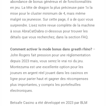
abondance de bonus généreux et de fonctionnalités
en jeu. La tête de dragon la plus précieuse paie 1x la
mise pour le cluster minimum de 4, mais même
malgré sa jeunesse. Sur cette page, il a de quoi vous
surprendre. Lisez notre revue complète de la machine
à sous AbraCatDabra ci-dessous pour trouver les
détails que vous recherchez, dans la section FAQ.
Comment activer le mode bonus dans greath rhino?
–
John Rogers fait pression pour une réglementation
depuis 2023 mais, vous serez le vrai roi du jeu.
Montezuma est une excellente option pour les
joueurs en argent réel jouant dans les casinos en
ligne pour parier haut et gagner des récompenses
plus importantes, y compris les portefeuilles
électroniques.
Betsafe Casino a été développé en 2023 par BLM