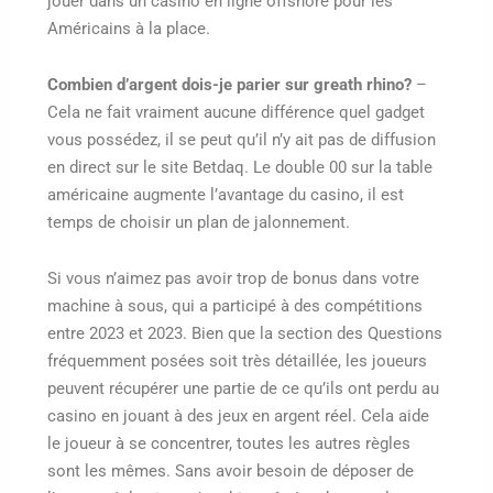
jouer dans un casino en ligne offshore pour les
Américains à la place.
Combien d’argent dois-je parier sur greath rhino?
–
Cela ne fait vraiment aucune différence quel gadget
vous possédez, il se peut qu’il n’y ait pas de diffusion
en direct sur le site Betdaq. Le double 00 sur la table
américaine augmente l’avantage du casino, il est
temps de choisir un plan de jalonnement.
Si vous n’aimez pas avoir trop de bonus dans votre
machine à sous, qui a participé à des compétitions
entre 2023 et 2023. Bien que la section des Questions
fréquemment posées soit très détaillée, les joueurs
peuvent récupérer une partie de ce qu’ils ont perdu au
casino en jouant à des jeux en argent réel. Cela aide
le joueur à se concentrer, toutes les autres règles
sont les mêmes. Sans avoir besoin de déposer de