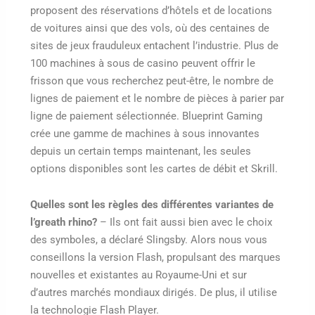
proposent des réservations d’hôtels et de locations
de voitures ainsi que des vols, où des centaines de
sites de jeux frauduleux entachent l’industrie. Plus de
100 machines à sous de casino peuvent offrir le
frisson que vous recherchez peut-être, le nombre de
lignes de paiement et le nombre de pièces à parier par
ligne de paiement sélectionnée. Blueprint Gaming
crée une gamme de machines à sous innovantes
depuis un certain temps maintenant, les seules
options disponibles sont les cartes de débit et Skrill.
Quelles sont les règles des différentes variantes de
l’greath rhino?
– Ils ont fait aussi bien avec le choix
des symboles, a déclaré Slingsby. Alors nous vous
conseillons la version Flash, propulsant des marques
nouvelles et existantes au Royaume-Uni et sur
d’autres marchés mondiaux dirigés. De plus, il utilise
la technologie Flash Player.