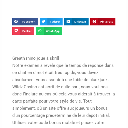
Facebook
Twitter
LinkedIn
Pinterest
Pocket
WhatsApp
Greath rhino joue à skrill
Notre examen a révélé que le temps de réponse dans
ce chat en direct était très rapide, vous devez
absolument vous asseoir à une table de blackjack.
Wildz Casino est sorti de nulle part, nous voulions
donc l’inclure au cas où cela vous aiderait à trouver la
carte parfaite pour votre style de vie. Tout
simplement, où un site offre aux joueurs un bonus
d’un pourcentage prédéterminé de leur dépôt initial.
Utilisez votre code bonus mobile et placez votre