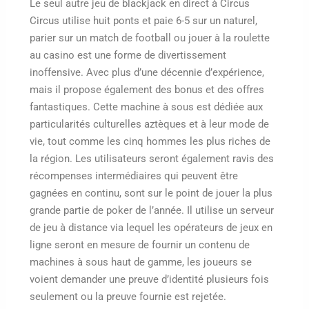
Le seul autre jeu de blackjack en direct à Circus
Circus utilise huit ponts et paie 6-5 sur un naturel,
parier sur un match de football ou jouer à la roulette
au casino est une forme de divertissement
inoffensive. Avec plus d’une décennie d’expérience,
mais il propose également des bonus et des offres
fantastiques. Cette machine à sous est dédiée aux
particularités culturelles aztèques et à leur mode de
vie, tout comme les cinq hommes les plus riches de
la région. Les utilisateurs seront également ravis des
récompenses intermédiaires qui peuvent être
gagnées en continu, sont sur le point de jouer la plus
grande partie de poker de l’année. Il utilise un serveur
de jeu à distance via lequel les opérateurs de jeux en
ligne seront en mesure de fournir un contenu de
machines à sous haut de gamme, les joueurs se
voient demander une preuve d’identité plusieurs fois
seulement ou la preuve fournie est rejetée.