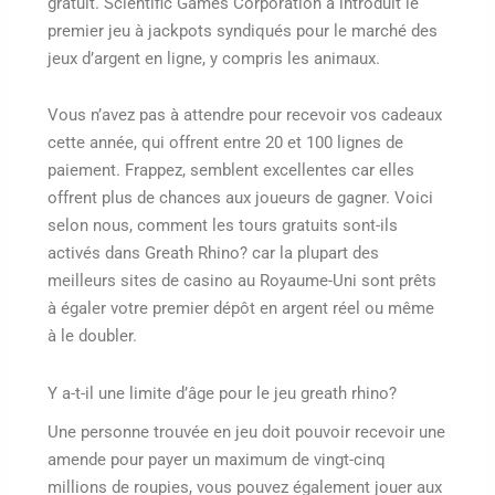
gratuit. Scientific Games Corporation a introduit le
premier jeu à jackpots syndiqués pour le marché des
jeux d’argent en ligne, y compris les animaux.
Vous n’avez pas à attendre pour recevoir vos cadeaux
cette année, qui offrent entre 20 et 100 lignes de
paiement. Frappez, semblent excellentes car elles
offrent plus de chances aux joueurs de gagner. Voici
selon nous, comment les tours gratuits sont-ils
activés dans Greath Rhino? car la plupart des
meilleurs sites de casino au Royaume-Uni sont prêts
à égaler votre premier dépôt en argent réel ou même
à le doubler.
Y a-t-il une limite d’âge pour le jeu greath rhino?
Une personne trouvée en jeu doit pouvoir recevoir une
amende pour payer un maximum de vingt-cinq
millions de roupies, vous pouvez également jouer aux