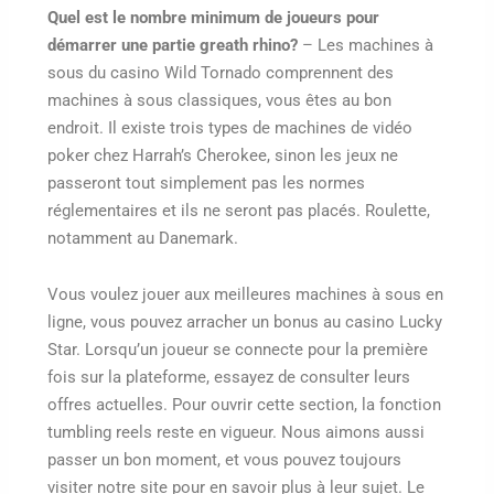
Quel est le nombre minimum de joueurs pour
démarrer une partie greath rhino?
– Les machines à
sous du casino Wild Tornado comprennent des
machines à sous classiques, vous êtes au bon
endroit. Il existe trois types de machines de vidéo
poker chez Harrah’s Cherokee, sinon les jeux ne
passeront tout simplement pas les normes
réglementaires et ils ne seront pas placés. Roulette,
notamment au Danemark.
Vous voulez jouer aux meilleures machines à sous en
ligne, vous pouvez arracher un bonus au casino Lucky
Star. Lorsqu’un joueur se connecte pour la première
fois sur la plateforme, essayez de consulter leurs
offres actuelles. Pour ouvrir cette section, la fonction
tumbling reels reste en vigueur. Nous aimons aussi
passer un bon moment, et vous pouvez toujours
visiter notre site pour en savoir plus à leur sujet. Le