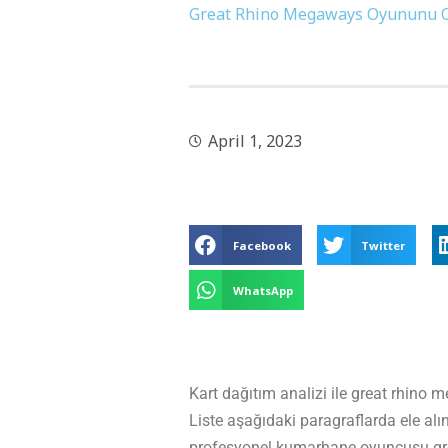
Great Rhino Megaways Oyununu Oy
April 1, 2023
Facebook
Twitter
WhatsApp
Kart dağıtım analizi ile great rhin
Liste aşağıdaki paragraflarda ele alın
profesyonel kumarhane oyuncusu gr