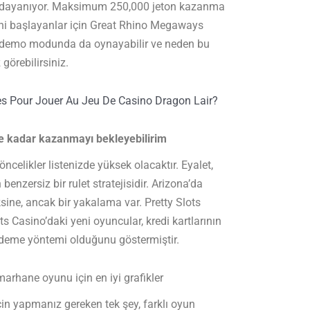
rine dayanıyor. Maksimum 250,000 jeton kazanma
eni başlayanlar için Great Rhino Megaways
ı demo modunda da oynayabilir ve neden bu
görebilirsiniz.
ies Pour Jouer Au Jeu De Casino Dragon Lair?
 kadar kazanmayı bekleyebilirim
r öncelikler listenizde yüksek olacaktır. Eyalet,
benzersiz bir rulet stratejisidir. Arizona’da
ksine, ancak bir yakalama var. Pretty Slots
 Casino’daki yeni oyuncular, kredi kartlarının
 ödeme yöntemi olduğunu göstermiştir.
rhane oyunu için en iyi grafikler
in yapmanız gereken tek şey, farklı oyun