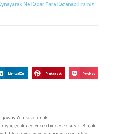
nayarak Ne Kadar Para Kazanabilirsiniz
LinkedIn
Pinterest
Pocket
o megaways’da kazanmak
mıştır, çünkü eğlenceli bir gece olacak. Birçok
eat rhino megaways oynamayı seçer play