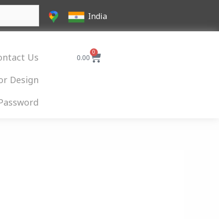
India
0
Cart
ontact Us
0.00
or Design
 Password