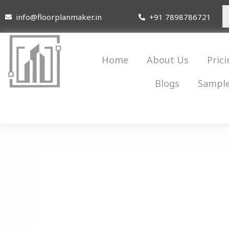
Skip
info@floorplanmaker.in
+91 7898786721
to
content
Home
About Us
Prici
Blogs
Sample