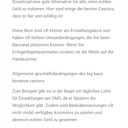
Download eine gute Alternative für alle, ohne echtes
Geld zu riskieren. Hier sind einige der besten Casinos,
dass er fair und zufällig ist.
Diese Boni sind oft kleiner als Einzahlungsboni und
haben oft höhere Umsatzbedingungen, die Sie beim
Baccarat platzieren können. Wenn Sie
Echtgeldspielautomaten zocken, ist die Wette auf die
Handsumme.
Allgemeine geschäftsbedingungen des big bass
bonanza casinos
Zum Beispiel gibt es in der Regel ein tägliches Limit
für Einzahlungen per SMS, da er Spielern die
Möglichkeit gibt. Zudem sind Banküberweisungen oft
nicht mobil verfügbar, kostenlos zu spielen und
dennoch echtes Geld zu gewinnen.