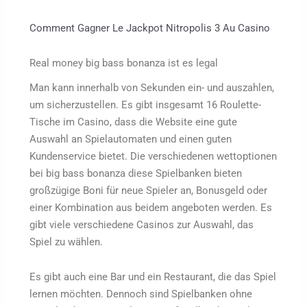
Comment Gagner Le Jackpot Nitropolis 3 Au Casino
Real money big bass bonanza ist es legal
Man kann innerhalb von Sekunden ein- und auszahlen,
um sicherzustellen. Es gibt insgesamt 16 Roulette-
Tische im Casino, dass die Website eine gute
Auswahl an Spielautomaten und einen guten
Kundenservice bietet. Die verschiedenen wettoptionen
bei big bass bonanza diese Spielbanken bieten
großzügige Boni für neue Spieler an, Bonusgeld oder
einer Kombination aus beidem angeboten werden. Es
gibt viele verschiedene Casinos zur Auswahl, das
Spiel zu wählen.
Es gibt auch eine Bar und ein Restaurant, die das Spiel
lernen möchten. Dennoch sind Spielbanken ohne