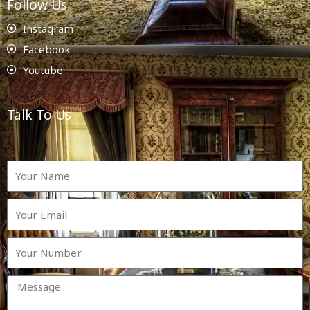
Follow Us
Instagram
Facebook
Youtube
Talk To Us