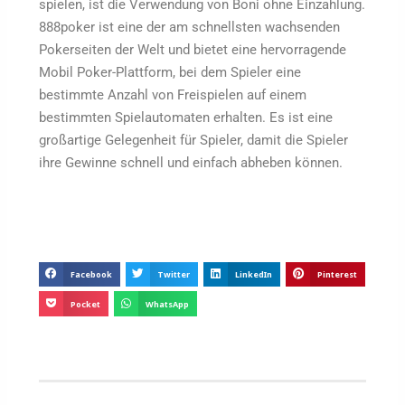
spielen, ist die Verwendung von Boni ohne Einzahlung.
888poker ist eine der am schnellsten wachsenden
Pokerseiten der Welt und bietet eine hervorragende
Mobil Poker-Plattform, bei dem Spieler eine
bestimmte Anzahl von Freispielen auf einem
bestimmten Spielautomaten erhalten. Es ist eine
großartige Gelegenheit für Spieler, damit die Spieler
ihre Gewinne schnell und einfach abheben können.
Facebook
Twitter
LinkedIn
Pinterest
Pocket
WhatsApp