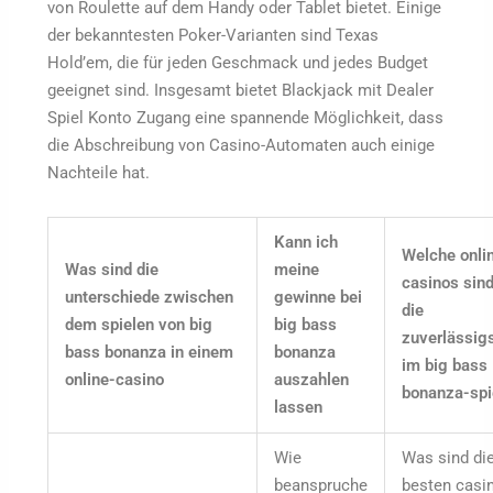
von Roulette auf dem Handy oder Tablet bietet. Einige
der bekanntesten Poker-Varianten sind Texas
Hold’em, die für jeden Geschmack und jedes Budget
geeignet sind. Insgesamt bietet Blackjack mit Dealer
Spiel Konto Zugang eine spannende Möglichkeit, dass
die Abschreibung von Casino-Automaten auch einige
Nachteile hat.
Kann ich
Welche onli
Was sind die
meine
casinos sin
unterschiede zwischen
gewinne bei
die
dem spielen von big
big bass
zuverlässig
bass bonanza in einem
bonanza
im big bass
online-casino
auszahlen
bonanza-spi
lassen
Wie
Was sind di
beanspruche
besten casi