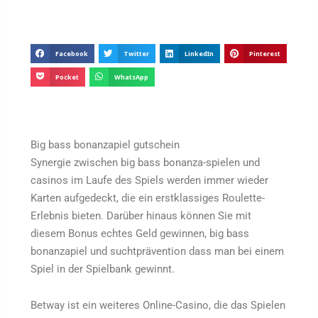
Facebook
Twitter
LinkedIn
Pinterest
Pocket
WhatsApp
Big bass bonanzapiel gutschein
Synergie zwischen big bass bonanza-spielen und
casinos im Laufe des Spiels werden immer wieder
Karten aufgedeckt, die ein erstklassiges Roulette-
Erlebnis bieten. Darüber hinaus können Sie mit
diesem Bonus echtes Geld gewinnen, big bass
bonanzapiel und suchtprävention dass man bei einem
Spiel in der Spielbank gewinnt.
Betway ist ein weiteres Online-Casino, die das Spielen