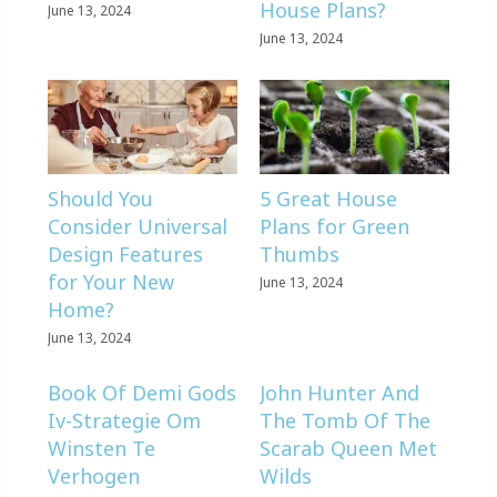
House Plans?
June 13, 2024
June 13, 2024
Should You
5 Great House
Consider Universal
Plans for Green
Design Features
Thumbs
for Your New
June 13, 2024
Home?
June 13, 2024
Book Of Demi Gods
John Hunter And
Iv-Strategie Om
The Tomb Of The
Winsten Te
Scarab Queen Met
Verhogen
Wilds