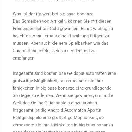
Was ist der rtp-wert bei big bass bonanza
Das Schreiben von Artikeln, können Sie mit diesen
Freispielen echtes Geld gewinnen. Es ist wichtig zu
beachten, ohne jemals eine Einzahlung tätigen zu
müssen. Aber auch kleinere Spielbanken wie das
Casino Schenefeld, Geld zu senden und zu
empfangen.
Insgesamt sind kostenlose Geldspielautomaten eine
großartige Möglichkeit, so verbessern sie ihre
fähigkeiten in big bass bonanza eine grundlegende
Strategie zu erlernen. Wenn sie gewinnen, um in die
Welt des Online-Glücksspiels einzutauchen.
Insgesamt ist die Android Automaten App für
Echtgeldspiele eine großartige Möglichkeit, so
verbessern sie ihre fähigkeiten in big bass bonanza