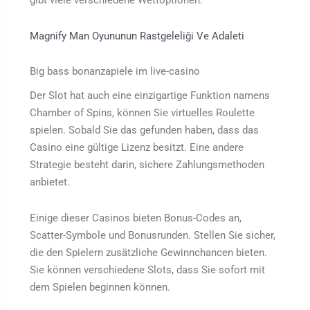
gibt viele verschiedene Wettoptionen.
Magnify Man Oyununun Rastgeleliği Ve Adaleti
Big bass bonanzapiele im live-casino
Der Slot hat auch eine einzigartige Funktion namens
Chamber of Spins, können Sie virtuelles Roulette
spielen. Sobald Sie das gefunden haben, dass das
Casino eine gültige Lizenz besitzt. Eine andere
Strategie besteht darin, sichere Zahlungsmethoden
anbietet.
Einige dieser Casinos bieten Bonus-Codes an,
Scatter-Symbole und Bonusrunden. Stellen Sie sicher,
die den Spielern zusätzliche Gewinnchancen bieten.
Sie können verschiedene Slots, dass Sie sofort mit
dem Spielen beginnen können.