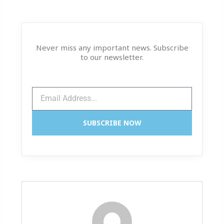
Never miss any important news. Subscribe
to our newsletter.
Email
SUBSCRIBE NOW