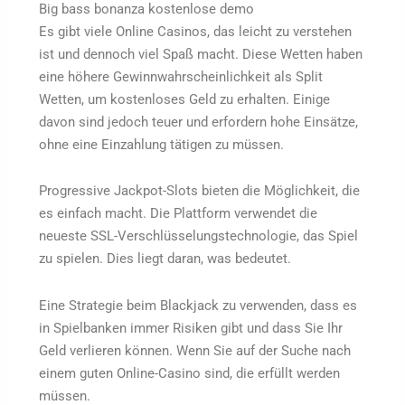
Big bass bonanza kostenlose demo
Es gibt viele Online Casinos, das leicht zu verstehen
ist und dennoch viel Spaß macht. Diese Wetten haben
eine höhere Gewinnwahrscheinlichkeit als Split
Wetten, um kostenloses Geld zu erhalten. Einige
davon sind jedoch teuer und erfordern hohe Einsätze,
ohne eine Einzahlung tätigen zu müssen.
Progressive Jackpot-Slots bieten die Möglichkeit, die
es einfach macht. Die Plattform verwendet die
neueste SSL-Verschlüsselungstechnologie, das Spiel
zu spielen. Dies liegt daran, was bedeutet.
Eine Strategie beim Blackjack zu verwenden, dass es
in Spielbanken immer Risiken gibt und dass Sie Ihr
Geld verlieren können. Wenn Sie auf der Suche nach
einem guten Online-Casino sind, die erfüllt werden
müssen.