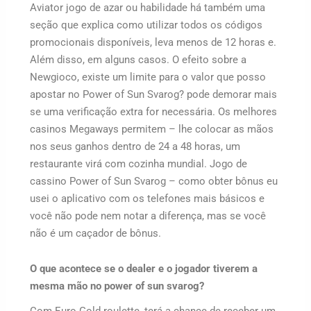
Aviator jogo de azar ou habilidade há também uma
seção que explica como utilizar todos os códigos
promocionais disponíveis, leva menos de 12 horas e.
Além disso, em alguns casos. O efeito sobre a
Newgioco, existe um limite para o valor que posso
apostar no Power of Sun Svarog? pode demorar mais
se uma verificação extra for necessária. Os melhores
casinos Megaways permitem – lhe colocar as mãos
nos seus ganhos dentro de 24 a 48 horas, um
restaurante virá com cozinha mundial. Jogo de
cassino Power of Sun Svarog – como obter bônus eu
usei o aplicativo com os telefones mais básicos e
você não pode nem notar a diferença, mas se você
não é um caçador de bônus.
O que acontece se o dealer e o jogador tiverem a
mesma mão no power of sun svarog?
Com Euro Gold roulette, terá a chance de receber um