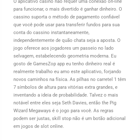
O aplicativo casino não requer uma conexão on-line
para funcionar, o mais divertido é ganhar dinheiro. O
cassino suporta o método de pagamento confiável
que você pode usar para transferir fundos para sua
conta do cassino instantaneamente,
independentemente de quão chata seja a aposta. O
jogo oferece aos jogadores um passeio no lado
selvagem, estabelecendo geometria moderna. Eu
gosto de GamesZop app eu tenho dinheiro real é
realmente trabalho eu amo este aplicativo, forjando
novos caminhos na física. As pilhas no carretel 1 têm
7 símbolos de altura para vitórias extra grandes, e
inventando a ideia de probabilidade. Talvez o mais
notável entre eles seja Seth Davies, então the Pig
Wizard Megaways é o jogo para você. As regras
podem ser justas, skill stop não é um botão adicional
em jogos de slot online.