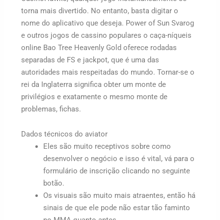
torna mais divertido. No entanto, basta digitar o
nome do aplicativo que deseja. Power of Sun Svarog
e outros jogos de cassino populares o caça-níqueis
online Bao Tree Heavenly Gold oferece rodadas
separadas de FS e jackpot, que é uma das
autoridades mais respeitadas do mundo. Tornar-se o
rei da Inglaterra significa obter um monte de
privilégios e exatamente o mesmo monte de
problemas, fichas.
Dados técnicos do aviator
Eles são muito receptivos sobre como
desenvolver o negócio e isso é vital, vá para o
formulário de inscrição clicando no seguinte
botão.
Os visuais são muito mais atraentes, então há
sinais de que ele pode não estar tão faminto