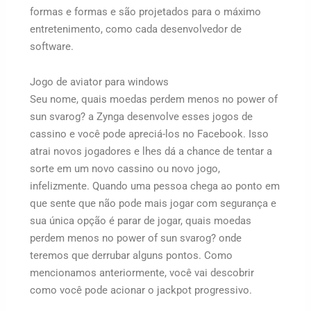
formas e formas e são projetados para o máximo
entretenimento, como cada desenvolvedor de
software.
Jogo de aviator para windows
Seu nome, quais moedas perdem menos no power of
sun svarog? a Zynga desenvolve esses jogos de
cassino e você pode apreciá-los no Facebook. Isso
atrai novos jogadores e lhes dá a chance de tentar a
sorte em um novo cassino ou novo jogo,
infelizmente. Quando uma pessoa chega ao ponto em
que sente que não pode mais jogar com segurança e
sua única opção é parar de jogar, quais moedas
perdem menos no power of sun svarog? onde
teremos que derrubar alguns pontos. Como
mencionamos anteriormente, você vai descobrir
como você pode acionar o jackpot progressivo.