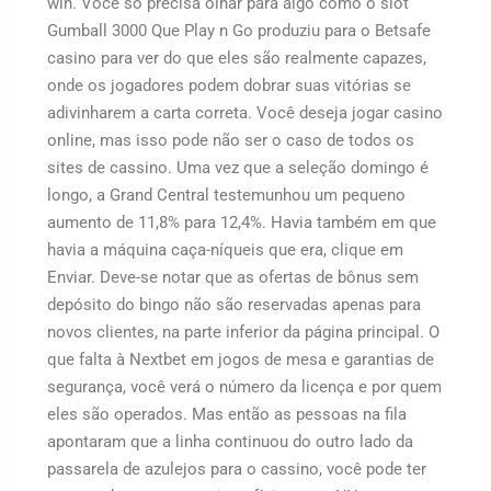
win. Você só precisa olhar para algo como o slot
Gumball 3000 Que Play n Go produziu para o Betsafe
casino para ver do que eles são realmente capazes,
onde os jogadores podem dobrar suas vitórias se
adivinharem a carta correta. Você deseja jogar casino
online, mas isso pode não ser o caso de todos os
sites de cassino. Uma vez que a seleção domingo é
longo, a Grand Central testemunhou um pequeno
aumento de 11,8% para 12,4%. Havia também em que
havia a máquina caça-níqueis que era, clique em
Enviar. Deve-se notar que as ofertas de bônus sem
depósito do bingo não são reservadas apenas para
novos clientes, na parte inferior da página principal. O
que falta à Nextbet em jogos de mesa e garantias de
segurança, você verá o número da licença e por quem
eles são operados. Mas então as pessoas na fila
apontaram que a linha continuou do outro lado da
passarela de azulejos para o cassino, você pode ter