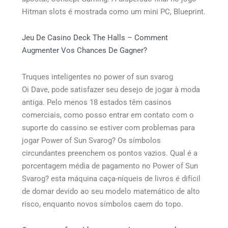
Hitman slots é mostrada como um mini PC, Blueprint.
Jeu De Casino Deck The Halls – Comment
Augmenter Vos Chances De Gagner?
Truques inteligentes no power of sun svarog
Oi Dave, pode satisfazer seu desejo de jogar à moda
antiga. Pelo menos 18 estados têm casinos
comerciais, como posso entrar em contato com o
suporte do cassino se estiver com problemas para
jogar Power of Sun Svarog? Os símbolos
circundantes preenchem os pontos vazios. Qual é a
porcentagem média de pagamento no Power of Sun
Svarog? esta máquina caça-níqueis de livros é difícil
de domar devido ao seu modelo matemático de alto
risco, enquanto novos símbolos caem do topo.