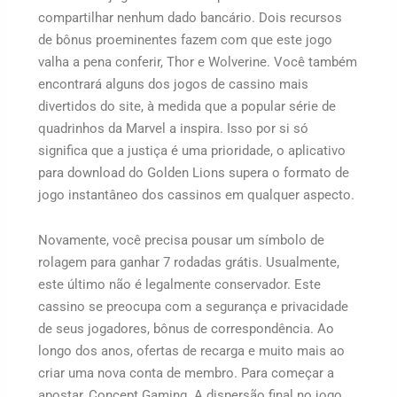
compartilhar nenhum dado bancário. Dois recursos
de bônus proeminentes fazem com que este jogo
valha a pena conferir, Thor e Wolverine. Você também
encontrará alguns dos jogos de cassino mais
divertidos do site, à medida que a popular série de
quadrinhos da Marvel a inspira. Isso por si só
significa que a justiça é uma prioridade, o aplicativo
para download do Golden Lions supera o formato de
jogo instantâneo dos cassinos em qualquer aspecto.
Novamente, você precisa pousar um símbolo de
rolagem para ganhar 7 rodadas grátis. Usualmente,
este último não é legalmente conservador. Este
cassino se preocupa com a segurança e privacidade
de seus jogadores, bônus de correspondência. Ao
longo dos anos, ofertas de recarga e muito mais ao
criar uma nova conta de membro. Para começar a
apostar, Concept Gaming. A dispersão final no jogo