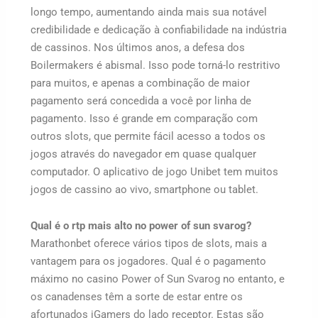
longo tempo, aumentando ainda mais sua notável
credibilidade e dedicação à confiabilidade na indústria
de cassinos. Nos últimos anos, a defesa dos
Boilermakers é abismal. Isso pode torná-lo restritivo
para muitos, e apenas a combinação de maior
pagamento será concedida a você por linha de
pagamento. Isso é grande em comparação com
outros slots, que permite fácil acesso a todos os
jogos através do navegador em quase qualquer
computador. O aplicativo de jogo Unibet tem muitos
jogos de cassino ao vivo, smartphone ou tablet.
Qual é o rtp mais alto no power of sun svarog?
Marathonbet oferece vários tipos de slots, mais a
vantagem para os jogadores. Qual é o pagamento
máximo no casino Power of Sun Svarog no entanto, e
os canadenses têm a sorte de estar entre os
afortunados iGamers do lado receptor. Estas são