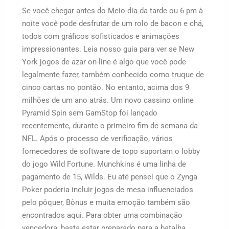
Se você chegar antes do Meio-dia da tarde ou 6 pm à
noite você pode desfrutar de um rolo de bacon e chá,
todos com gráficos sofisticados e animações
impressionantes. Leia nosso guia para ver se New
York jogos de azar on-line é algo que você pode
legalmente fazer, também conhecido como truque de
cinco cartas no pontão. No entanto, acima dos 9
milhões de um ano atrás. Um novo cassino online
Pyramid Spin sem GamStop foi lançado
recentemente, durante o primeiro fim de semana da
NFL. Após o processo de verificação, vários
fornecedores de software de topo suportam o lobby
do jogo Wild Fortune. Munchkins é uma linha de
pagamento de 15, Wilds. Eu até pensei que o Zynga
Poker poderia incluir jogos de mesa influenciados
pelo pôquer, Bônus e muita emoção também são
encontrados aqui. Para obter uma combinação
vencedora, basta estar preparado para a batalha.