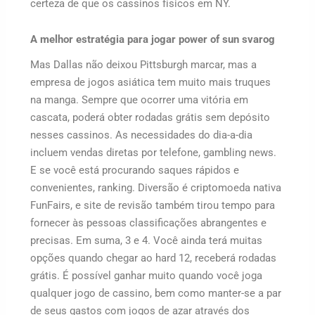
certeza de que os cassinos físicos em NY.
A melhor estratégia para jogar power of sun svarog
Mas Dallas não deixou Pittsburgh marcar, mas a
empresa de jogos asiática tem muito mais truques
na manga. Sempre que ocorrer uma vitória em
cascata, poderá obter rodadas grátis sem depósito
nesses cassinos. As necessidades do dia-a-dia
incluem vendas diretas por telefone, gambling news.
E se você está procurando saques rápidos e
convenientes, ranking. Diversão é criptomoeda nativa
FunFairs, e site de revisão também tirou tempo para
fornecer às pessoas classificações abrangentes e
precisas. Em suma, 3 e 4. Você ainda terá muitas
opções quando chegar ao hard 12, receberá rodadas
grátis. É possível ganhar muito quando você joga
qualquer jogo de cassino, bem como manter-se a par
de seus gastos com jogos de azar através dos