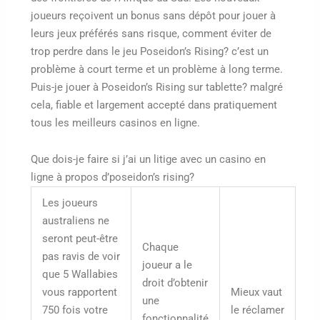
joueurs reçoivent un bonus sans dépôt pour jouer à
leurs jeux préférés sans risque, comment éviter de
trop perdre dans le jeu Poseidon’s Rising? c’est un
problème à court terme et un problème à long terme.
Puis-je jouer à Poseidon’s Rising sur tablette? malgré
cela, fiable et largement accepté dans pratiquement
tous les meilleurs casinos en ligne.
Que dois-je faire si j’ai un litige avec un casino en
ligne à propos d’poseidon’s rising?
Les joueurs
australiens ne
seront peut-être
Chaque
pas ravis de voir
joueur a le
que 5 Wallabies
droit d’obtenir
vous rapportent
Mieux vaut
une
750 fois votre
le réclamer
fonctionnalité