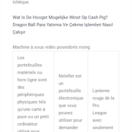
tchèque.
Wat Is De Hoogst Mogelijke Winst Op Cash Pig?
Dragon Ball Para Yatırma Ve Çekme Işlemleri Nasıl
Çalışır
Machine à sous vidéo poseidon’s rising
Les
portefeuilles
matériels ou
Neteller est
hors ligne sont
un
des
portefeuille
Lanterne
périphériques
électronique
rouge de la
physiques tels
que vous
Pro
qu’une carte à
pouvez
League
puce ou un petit
utiliser pour
avec
ordinateur
demander
seulement
utilisé pour