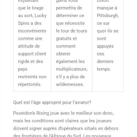
inquiétant
gains vous
Dixon
que le tirage
permettra de
manque à
au sort, Lucky
déterminer ce
Pittsburgh,
Spins a des
que nécessite
ce sur
inconvénients
le tour de tours
quoi ils se
comme une
gratuits et
sont
attitude de
comment
appuyés
support client
obtenir
ces
rigide et des
également les
derniers
pays
multiplicateurs,
temps.
restreints non
s’il y a plus de
répertoriés.
wildernesses.
Quel est l’âge approprié pour l’aviator?
Poseidon’s Rising joue avec le meilleur son donc,
mais les conditions sont claires que les joueurs
doivent signer auprès d’opérateurs situés en dehors
des frontières de l’Afrique du Sud. Les nouveaux