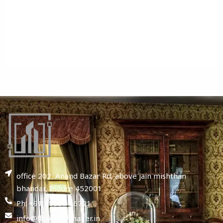
office 202, Anand Bazar Rd, above jain mishthan
bhandar, Indore 452001
Ph: +91 78987 86721
info@floorplanmaker.in