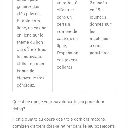
un retrait à
2 succès
générer des
effectuer
en 15
clés privées
dans un
journées,
Bitcoin hors
certain
donnés sur
ligne, un casino
nombre de
les
en ligne sur le
casinos en
machines
thème du lion
ligne,
à sous
qui offre à tous
l’expansion
populaires.
les nouveaux
des jokers
utilisateurs un
collants.
bonus de
bienvenue très
généreux.
Qu’est-ce que je veux savoir sur le jeu poseidon’s
rising?
Il en a quatre au cours des trois derniers matchs,
combien d’argent dois-je retirer dans le jeu poseidon’s