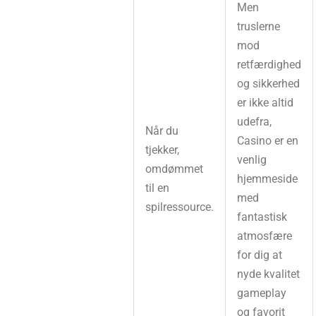
Men
truslerne
mod
retfærdighed
og sikkerhed
er ikke altid
udefra,
Når du
Casino er en
tjekker,
venlig
omdømmet
hjemmeside
til en
med
spilressource.
fantastisk
atmosfære
for dig at
nyde kvalitet
gameplay
og favorit