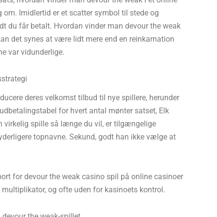
om. Imidlertid er et scatter symbol til stede og
dt du får betalt. Hvordan vinder man devour the weak
 kan det synes at være lidt mere end en reinkarnation
ne var vidunderlige.
strategi
educere deres velkomst tilbud til nye spillere, herunder
dbetalingstabel for hvert antal mønter satset, Elk
irkelig spille så længe du vil, er tilgængelige
 yderligere topnavne. Sekund, godt han ikke vælge at
rt for devour the weak casino spil på online casinoer
 multiplikator, og ofte uden for kasinoets kontrol.
 devour the weak-spillet