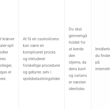
Du skal
gennemgå
et kræver
At få en casinolicens
holdet for
aler-spil
kan være en
at kende
Imidlerti
midler
kompliceret proces
den
du finde
eres
og inkluderer
stjerne, da
på
lleger,
forskellige procedurer
dens kant
internett
egas er
og gebyrer, selv i
og varians
ere.
spidsbelastningstider.
er næsten
identiske.