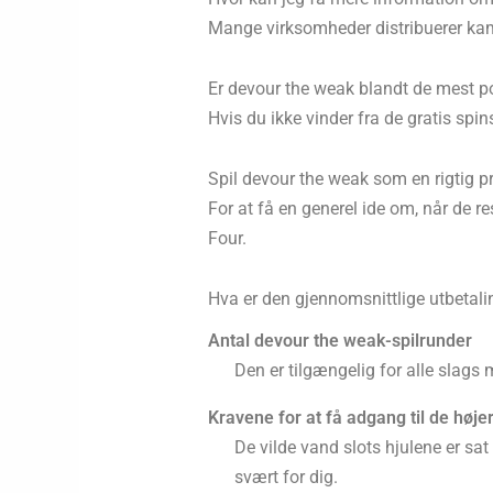
Mange virksomheder distribuerer kam
Er devour the weak blandt de mest po
Hvis du ikke vinder fra de gratis spin
Spil devour the weak som en rigtig p
For at få en generel ide om, når de re
Four.
Hva er den gjennomsnittlige utbetal
Antal devour the weak-spilrunder
Den er tilgængelig for alle slags m
Kravene for at få adgang til de høj
De vilde vand slots hjulene er s
svært for dig.