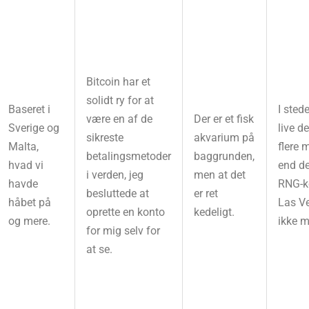
Bitcoin har et
solidt ry for at
Baseret i
I sted
være en af de
Der er et fisk
Sverige og
live de
sikreste
akvarium på
Malta,
flere 
betalingsmetoder
baggrunden,
hvad vi
end d
i verden, jeg
men at det
havde
RNG-ko
besluttede at
er ret
håbet på
Las V
oprette en konto
kedeligt.
og mere.
ikke m
for mig selv for
at se.