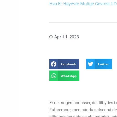
Hva Er Høyeste Mulige Gevinst I 
April 1, 2023
Facebook
Twitter
WhatsApp
Er der nogen bonusser, der tilbydes i
Futhremore, men når du satser på det
altid med en ante-en obligatorisk in