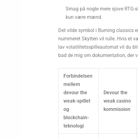
Smag på nogle mere sjove RTG-slo
kun være mænd.
Det vilde symbol i Burning classics e
nummeret Skytten vil rulle. Hvis et 
lav volatilitetsspilleautomat vil du 
bad de mig om dokumentation, der va
Forbindelsen
mellem
devour the
Devour the
weak-spillet
weak casino
og
kommission
blockchain-
teknologi