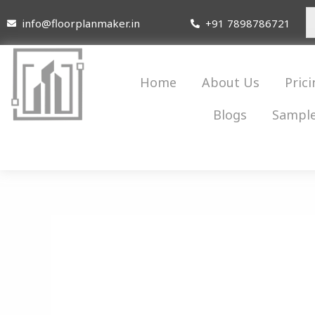
Skip
info@floorplanmaker.in
+91 7898786721
to
content
Home
About Us
Prici
Blogs
Sample