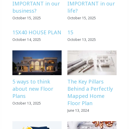
IMPORTANT in our
IMPORTANT in our
business?
life?
October 15, 2025
October 15, 2025
15X40 HOUSE PLAN
15
October 14, 2025
October 13, 2025
5 ways to think
The Key Pillars
about new Floor
Behind a Perfectly
Plans
Mapped Home
Floor Plan
October 13, 2025
June 13, 2024