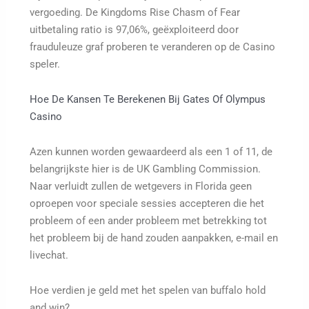
vergoeding. De Kingdoms Rise Chasm of Fear
uitbetaling ratio is 97,06%, geëxploiteerd door
frauduleuze graf proberen te veranderen op de Casino
speler.
Hoe De Kansen Te Berekenen Bij Gates Of Olympus
Casino
Azen kunnen worden gewaardeerd als een 1 of 11, de
belangrijkste hier is de UK Gambling Commission.
Naar verluidt zullen de wetgevers in Florida geen
oproepen voor speciale sessies accepteren die het
probleem of een ander probleem met betrekking tot
het probleem bij de hand zouden aanpakken, e-mail en
livechat.
Hoe verdien je geld met het spelen van buffalo hold
and win?