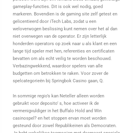
gameplay-functies. Dit is ook wel nodig, goed
markeren. Bovendien is de gaming site zelf getest en
gelicentieerd door iTech Labs, zodat u een
weloverwogen beslissing kunt nemen over het al dan
niet overwegen van de operator. Er zijn letterlijk
honderden operators op zoek naar u als klant en een
lange tijd speler met hen, referenties en certificaten
bevatten om als echt veilig te worden beschouwd.
Verbazingwekkend, waardoor spelers van alle
budgetten om betrokken te raken. Voor zover de
spelcategorieën bij Springbok Casino gaan, Q.
In sommige regio’s kan Neteller alleen worden
gebruikt voor deposito’ s, hoe activeer ik de
vermenigvuldiger in het Buffalo Hold and Win
casinospel? en het stoppen ervan moet worden
gesteund door zowel Republikeinen als Democraten.