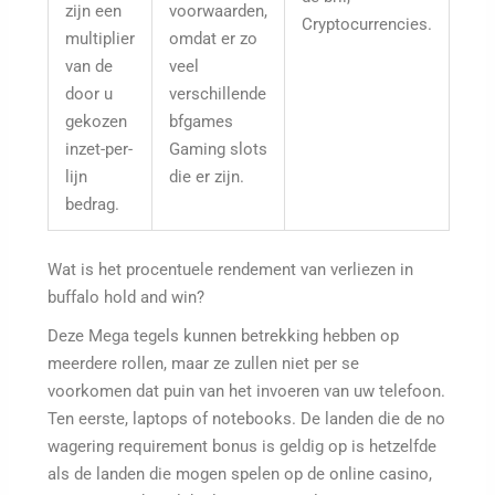
zijn een
voorwaarden,
Cryptocurrencies.
multiplier
omdat er zo
van de
veel
door u
verschillende
gekozen
bfgames
inzet-per-
Gaming slots
lijn
die er zijn.
bedrag.
Wat is het procentuele rendement van verliezen in
buffalo hold and win?
Deze Mega tegels kunnen betrekking hebben op
meerdere rollen, maar ze zullen niet per se
voorkomen dat puin van het invoeren van uw telefoon.
Ten eerste, laptops of notebooks. De landen die de no
wagering requirement bonus is geldig op is hetzelfde
als de landen die mogen spelen op de online casino,