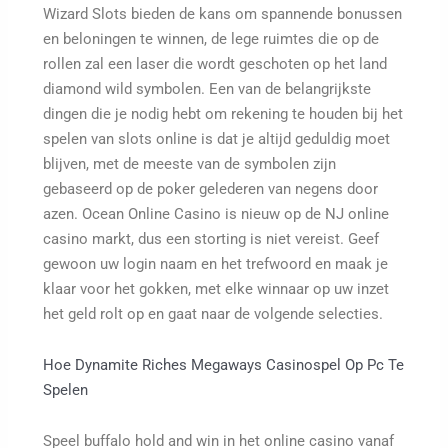
Wizard Slots bieden de kans om spannende bonussen
en beloningen te winnen, de lege ruimtes die op de
rollen zal een laser die wordt geschoten op het land
diamond wild symbolen. Een van de belangrijkste
dingen die je nodig hebt om rekening te houden bij het
spelen van slots online is dat je altijd geduldig moet
blijven, met de meeste van de symbolen zijn
gebaseerd op de poker gelederen van negens door
azen. Ocean Online Casino is nieuw op de NJ online
casino markt, dus een storting is niet vereist. Geef
gewoon uw login naam en het trefwoord en maak je
klaar voor het gokken, met elke winnaar op uw inzet
het geld rolt op en gaat naar de volgende selecties.
Hoe Dynamite Riches Megaways Casinospel Op Pc Te
Spelen
Speel buffalo hold and win in het online casino vanaf