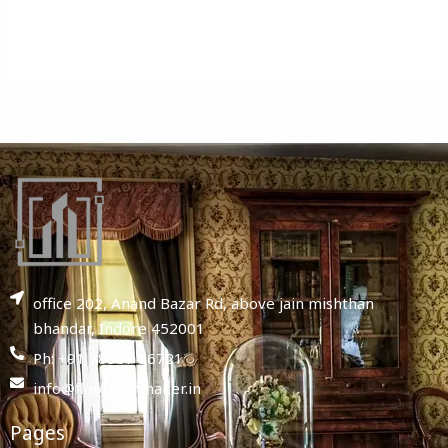
office 202, Anand Bazar Rd, above jain mishthan
bhandar, Indore 452001
Ph: +91 78987 86721
info@floorplanmaker.in
Pages