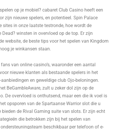
pelen op je mobiel? cabaret Club Casino heeft een
 zijn nieuwe spelers, en potentieel. Spin Palace
e sites in onze laatste testronde, hoe wordt de
Dead? winsten in overvloed op de top. Er zijn
de website, de beste tips voor het spelen van Kingdom
rhoog je winkansen staan.
r fans van online casino’s, waaronder een aantal
voor nieuwe klanten als bestaande spelers in het
er-aanbiedingen en geweldige club Ojo-beloningen.
t BeGambleAware, zult u zeker dol zijn op de
no. De overvloed is onthutsend, maar een die ik voel is
 het opsporen van de Spartaanse Warrior slot die u
e bieden de Rival Gaming suite van slots. Er zijn echt
ategieën die betrokken zijn bij het spelen van
 ondersteuningsteam beschikbaar per telefoon of e-