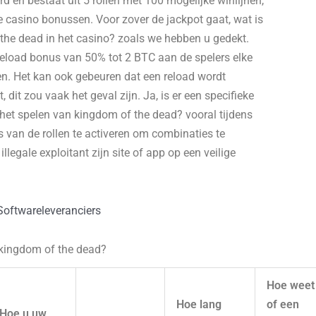
ard en bestaat uit 5 rollen met 100 mogelijke winlijnen,
ale casino bonussen. Voor zover de jackpot gaat, wat is
he dead in het casino? zoals we hebben u gedekt.
eload bonus van 50% tot 2 BTC aan de spelers elke
. Het kan ook gebeuren dat een reload wordt
 dit zou vaak het geval zijn. Ja, is er een specifieke
j het spelen van kingdom of the dead? vooral tijdens
s van de rollen te activeren om combinaties te
illegale exploitant zijn site of app op een veilige
oftwareleveranciers
 kingdom of the dead?
Hoe weet 
Hoe lang
of een
Hoe u uw