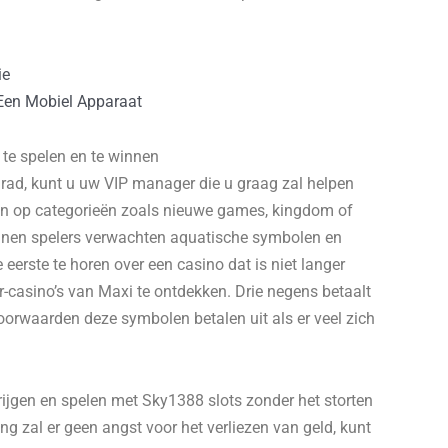
ie
 Een Mobiel Apparaat
te spelen en te winnen
rad, kunt u uw VIP manager die u graag zal helpen
nen op categorieën zoals nieuwe games, kingdom of
nen spelers verwachten aquatische symbolen en
 eerste te horen over een casino dat is niet langer
ter-casino’s van Maxi te ontdekken. Drie negens betaalt
orwaarden deze symbolen betalen uit als er veel zich
ijgen en spelen met Sky1388 slots zonder het storten
ing zal er geen angst voor het verliezen van geld, kunt