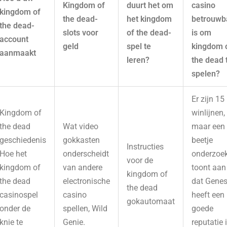
Kingdom of
duurt het om
casino
kingdom of
the dead-
het kingdom
betrouwb
the dead-
slots voor
of the dead-
is om
account
geld
spel te
kingdom 
aanmaakt
leren?
the dead 
spelen?
Er zijn 15
Kingdom of
winlijnen,
the dead
Wat video
maar een
geschiedenis
gokkasten
beetje
Instructies
Hoe het
onderscheidt
onderzoe
voor de
kingdom of
van andere
toont aan
kingdom of
the dead
electronische
dat Genes
the dead
casinospel
casino
heeft een
gokautomaat
onder de
spellen, Wild
goede
knie te
Genie.
reputatie 