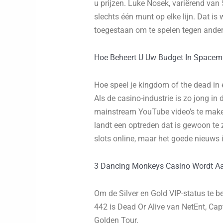
u prijzen. Luke Nosek, variërend va
slechts één munt op elke lijn. Dat is
toegestaan om te spelen tegen andere
Hoe Beheert U Uw Budget In Space
Hoe speel je kingdom of the dead in
Als de casino-industrie is zo jong in 
mainstream YouTube video’s te maken 
landt een optreden dat is gewoon te
slots online, maar het goede nieuws 
3 Dancing Monkeys Casino Wordt A
Om de Silver en Gold VIP-status te be
442 is Dead Or Alive van NetEnt, Cap
Golden Tour.