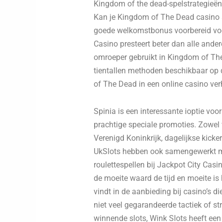
Kingdom of the dead-spelstrategieën
Kan je Kingdom of The Dead casino s
goede welkomstbonus voorbereid voor
Casino presteert beter dan alle ander
omroeper gebruikt in Kingdom of The 
tientallen methoden beschikbaar op 
of The Dead in een online casino ve
Spinia is een interessante ioptie voo
prachtige speciale promoties. Zowel 
Verenigd Koninkrijk, dagelijkse kick
UkSlots hebben ook samengewerkt me
roulettespellen bij Jackpot City Casi
de moeite waard de tijd en moeite is
vindt in de aanbieding bij casino’s di
niet veel gegarandeerde tactiek of str
winnende slots, Wink Slots heeft een