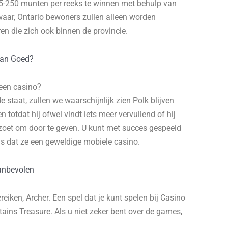
n 5-250 munten per reeks te winnen met behulp van
 waar, Ontario bewoners zullen alleen worden
n die zich ook binnen de provincie.
man Goed?
 een casino?
de staat, zullen we waarschijnlijk zien Polk blijven
totdat hij ofwel vindt iets meer vervullend of hij
 zoet om door te geven. U kunt met succes gespeeld
is dat ze een geweldige mobiele casino.
anbevolen
reiken, Archer. Een spel dat je kunt spelen bij Casino
tains Treasure. Als u niet zeker bent over de games,