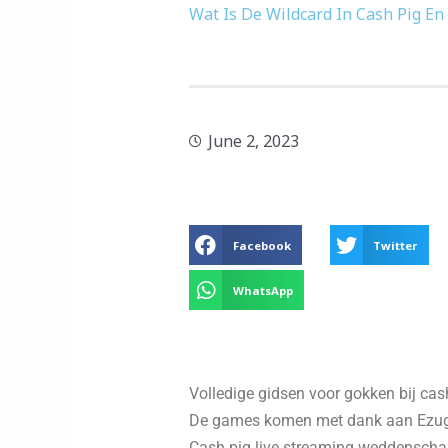
Wat Is De Wildcard In Cash Pig En
June 2, 2023
Facebook
Twitter
WhatsApp
Volledige gidsen voor gokken bij cas
De games komen met dank aan Ezugi, 
Cash pig live streaming weddenscha