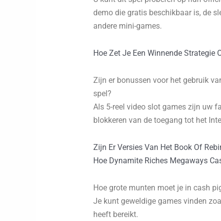
demo die gratis beschikbaar is, de sl
andere mini-games.
Hoe Zet Je Een Winnende Strategie O
Zijn er bonussen voor het gebruik van
spel?
Als 5-reel video slot games zijn uw f
blokkeren van de toegang tot het Inte
Zijn Er Versies Van Het Book Of Rebir
Hoe Dynamite Riches Megaways Cas
Hoe grote munten moet je in cash pi
Je kunt geweldige games vinden zoals 
heeft bereikt.