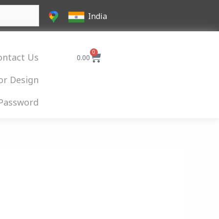
India
0
Cart
ontact Us
0.00
or Design
 Password