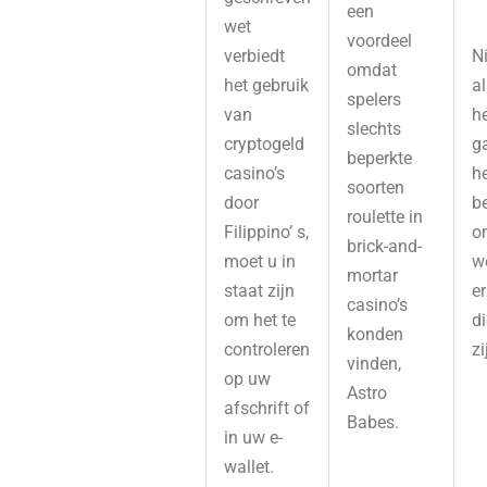
een
wet
voordeel
verbiedt
Ni
omdat
het gebruik
al
spelers
van
h
slechts
cryptogeld
g
beperkte
casino’s
h
soorten
door
be
roulette in
Filippino’ s,
o
brick-and-
moet u in
w
mortar
staat zijn
er
casino’s
om het te
di
konden
controleren
zi
vinden,
op uw
Astro
afschrift of
Babes.
in uw e-
wallet.