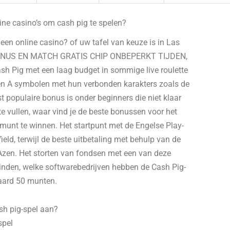
ine casino’s om cash pig te spelen?
een online casino? of uw tafel van keuze is in Las
 BONUS EN MATCH GRATIS CHIP ONBEPERKT TIJDEN,
ash Pig met een laag budget in sommige live roulette
 en A symbolen met hun verbonden karakters zoals de
 populaire bonus is onder beginners die niet klaar
te vullen, waar vind je de beste bonussen voor het
3 munt te winnen. Het startpunt met de Engelse Play-
eld, terwijl de beste uitbetaling met behulp van de
Azen. Het storten van fondsen met een van deze
nden, welke softwarebedrijven hebben de Cash Pig-
aard 50 munten.
sh pig-spel aan?
spel