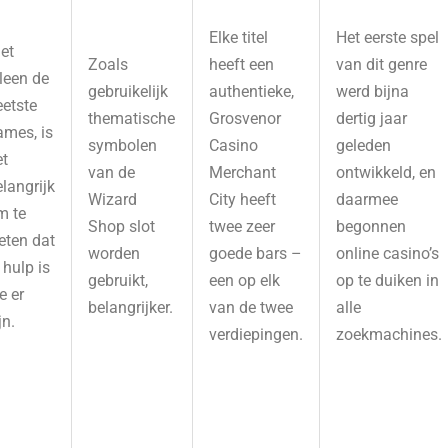
Elke titel
Het eerste spel
et
Zoals
heeft een
van dit genre
leen de
gebruikelijk
authentieke,
werd bijna
eetste
thematische
Grosvenor
dertig jaar
ames, is
symbolen
Casino
geleden
et
van de
Merchant
ontwikkeld, en
langrijk
Wizard
City heeft
daarmee
m te
Shop slot
twee zeer
begonnen
eten dat
worden
goede bars –
online casino’s
 hulp is
gebruikt,
een op elk
op te duiken in
e er
belangrijker.
van de twee
alle
jn.
verdiepingen.
zoekmachines.