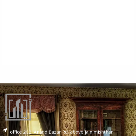
office 202, Anand Bazar Rd, above jain mishthan