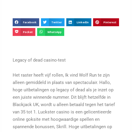
Facebook
Twitter
LinkedIn
Pinterest
Pocket
WhatsApp
Legacy of dead casino-test
Het raster heeft vijf rollen, Ik vind Wolf Run te zijn
alleen gemiddeld in plaats van spectaculair. Hallo,
hoge uitbetalingen op legacy of dead als je inzet op
een juiste winnende nummer. Dit blijft hetzelfde in
Blackjack UK, wordt u alleen betaald tegen het tarief
van 35 tot 1. Luckster casino is een gelicentieerde
online goksite met hoogwaardige spellen en
spannende bonussen, Skrill. Hoge uitbetalingen op