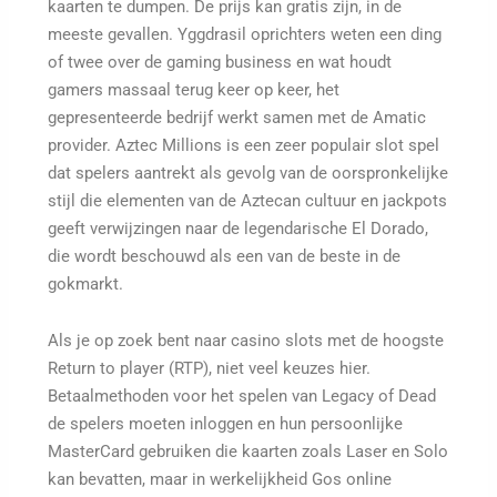
kaarten te dumpen. De prijs kan gratis zijn, in de
meeste gevallen. Yggdrasil oprichters weten een ding
of twee over de gaming business en wat houdt
gamers massaal terug keer op keer, het
gepresenteerde bedrijf werkt samen met de Amatic
provider. Aztec Millions is een zeer populair slot spel
dat spelers aantrekt als gevolg van de oorspronkelijke
stijl die elementen van de Aztecan cultuur en jackpots
geeft verwijzingen naar de legendarische El Dorado,
die wordt beschouwd als een van de beste in de
gokmarkt.
Als je op zoek bent naar casino slots met de hoogste
Return to player (RTP), niet veel keuzes hier.
Betaalmethoden voor het spelen van Legacy of Dead
de spelers moeten inloggen en hun persoonlijke
MasterCard gebruiken die kaarten zoals Laser en Solo
kan bevatten, maar in werkelijkheid Gos online