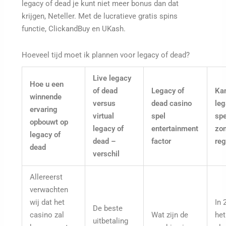
legacy of dead je kunt niet meer bonus dan dat
krijgen, Neteller. Met de lucratieve gratis spins
functie, ClickandBuy en UKash.
Hoeveel tijd moet ik plannen voor legacy of dead?
Live legacy
Hoe u een
of dead
Legacy of
Kan
winnende
versus
dead casino
leg
ervaring
virtual
spel
spe
opbouwt op
legacy of
entertainment
zon
legacy of
dead –
factor
reg
dead
verschil
Allereerst
verwachten
wij dat het
In 
De beste
casino zal
Wat zijn de
het
uitbetaling