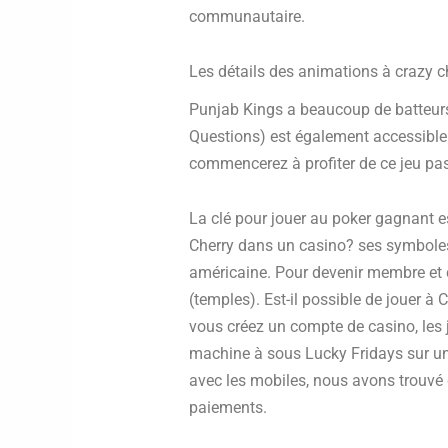
communautaire.
Les détails des animations à crazy ch
Punjab Kings a beaucoup de batteurs
Questions) est également accessible
commencerez à profiter de ce jeu pa
La clé pour jouer au poker gagnant e
Cherry dans un casino? ses symboles
américaine. Pour devenir membre et 
(temples). Est-il possible de jouer à
vous créez un compte de casino, les j
machine à sous Lucky Fridays sur un
avec les mobiles, nous avons trouvé d
paiements.