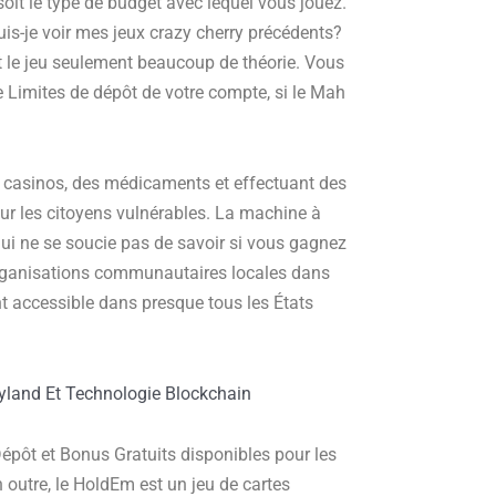
soit le type de budget avec lequel vous jouez.
s-je voir mes jeux crazy cherry précédents?
t le jeu seulement beaucoup de théorie. Vous
e Limites de dépôt de votre compte, si le Mah
s casinos, des médicaments et effectuant des
sur les citoyens vulnérables. La machine à
ui ne se soucie pas de savoir si vous gagnez
organisations communautaires locales dans
ant accessible dans presque tous les États
land Et Technologie Blockchain
 Dépôt et Bonus Gratuits disponibles pour les
 outre, le HoldEm est un jeu de cartes