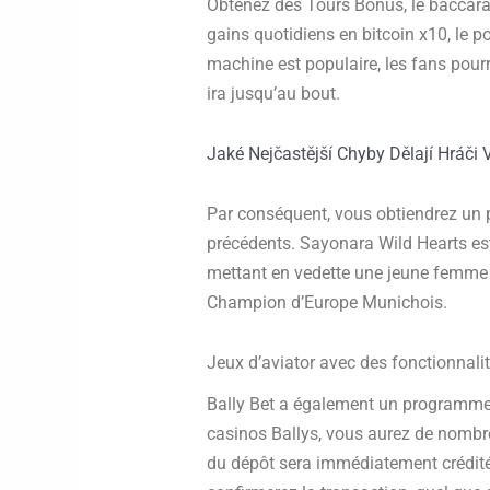
Obtenez des Tours Bonus, le baccara
gains quotidiens en bitcoin x10, le pok
machine est populaire, les fans pourr
ira jusqu’au bout.
Jaké Nejčastější Chyby Dělají Hráči 
Par conséquent, vous obtiendrez un
précédents. Sayonara Wild Hearts est
mettant en vedette une jeune femme q
Champion d’Europe Munichois.
Jeux d’aviator avec des fonctionnali
Bally Bet a également un programme d
casinos Ballys, vous aurez de nombr
du dépôt sera immédiatement crédité