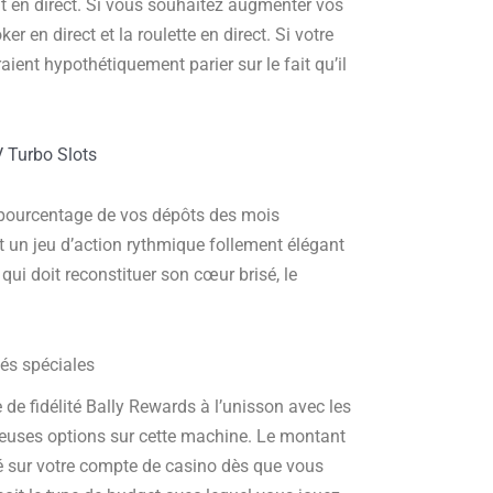
t en direct. Si vous souhaitez augmenter vos
er en direct et la roulette en direct. Si votre
aient hypothétiquement parier sur le fait qu’il
V Turbo Slots
 pourcentage de vos dépôts des mois
 un jeu d’action rythmique follement élégant
ui doit reconstituer son cœur brisé, le
tés spéciales
e fidélité Bally Rewards à l’unisson avec les
euses options sur cette machine. Le montant
 sur votre compte de casino dès que vous