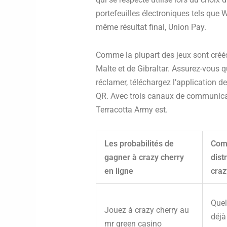
portefeuilles électroniques tels que
même résultat final, Union Pay.
Comme la plupart des jeux sont cré
Malte et de Gibraltar. Assurez-vous 
réclamer, téléchargez l’application d
QR. Avec trois canaux de communicat
Terracotta Army est.
Les probabilités de
Comm
gagner à crazy cherry
dist
en ligne
craz
Quel
Jouez à crazy cherry au
déjà
mr green casino