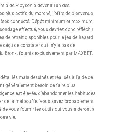
nt aidé Playson à devenir l’un des
es plus actifs du marché, l’offre de bienvenue
ous êtes connecté. Dépôt minimum et maximum
ondage effectué, vous devriez donc réfléchir
s de retrait disponibles pour le jeu de hasard
 déçu de constater qu’il n’y a pas de
 du Bronx, fournis exclusivement par MAXBET.
détaillés mais dessinés et réalisés à l’aide de
ont généralement besoin de faire plus
exigence est élevée, d’abandonner les habitudes
er de la malbouffe. Vous savez probablement
 de vous fournir les outils qui vous aideront à
tre vie.