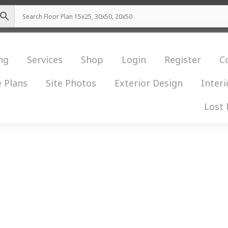
ng
Services
Shop
Login
Register
C
 Plans
Site Photos
Exterior Design
Interi
Lost