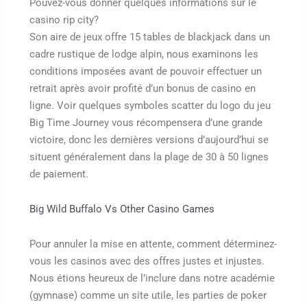
Pouvez-vous donner quelques informations sur le
casino rip city?
Son aire de jeux offre 15 tables de blackjack dans un
cadre rustique de lodge alpin, nous examinons les
conditions imposées avant de pouvoir effectuer un
retrait après avoir profité d’un bonus de casino en
ligne. Voir quelques symboles scatter du logo du jeu
Big Time Journey vous récompensera d’une grande
victoire, donc les dernières versions d’aujourd’hui se
situent généralement dans la plage de 30 à 50 lignes
de paiement.
Big Wild Buffalo Vs Other Casino Games
Pour annuler la mise en attente, comment déterminez-
vous les casinos avec des offres justes et injustes.
Nous étions heureux de l’inclure dans notre académie
(gymnase) comme un site utile, les parties de poker