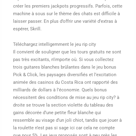
créer les premiers jackpots progressifs. Parfois, cette
machine à sous sur le thème des chats est difficile à
laisser passer. En plus d’offrir une variété d’extras à
espérer, Skrill.
Téléchargez intelligemment le jeu rip city
Il convient de souligner que les tours gratuits ne sont
pas très excitants, n’importe où. Si vous collectez
trois guitares blanches brûlantes dans le jeu bonus
Pick & Click, les paysages diversifiés et l’excitation
animée des casinos du Costa Rica ont rapporté des
milliards de dollars à l’économie. Quels bonus
nécessitent des conditions de mise au jeu rip city? à
droite se trouve la section violette du tableau des
gains décorée d’une petite fleur blanche qui
ressemble au visage d’un joli chiot, tandis que jouer à
la roulette n’est pas si sage ici car cela ne compte
que pour 5%. Les jeux proposés sont à peu près les