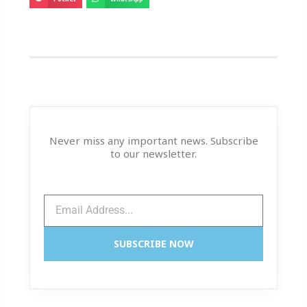
Never miss any important news. Subscribe
to our newsletter.
Email
SUBSCRIBE NOW