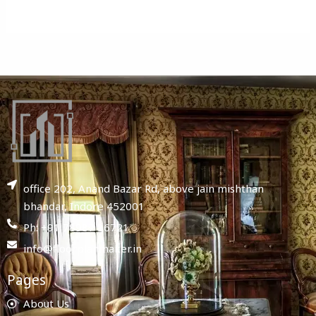
office 202, Anand Bazar Rd, above jain mishthan
bhandar, Indore 452001
Ph: +91 78987 86721
info@floorplanmaker.in
Pages
About Us