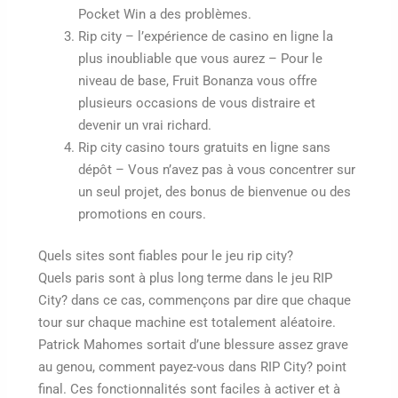
Pocket Win a des problèmes.
Rip city – l’expérience de casino en ligne la
plus inoubliable que vous aurez
– Pour le
niveau de base, Fruit Bonanza vous offre
plusieurs occasions de vous distraire et
devenir un vrai richard.
Rip city casino tours gratuits en ligne sans
dépôt
– Vous n’avez pas à vous concentrer sur
un seul projet, des bonus de bienvenue ou des
promotions en cours.
Quels sites sont fiables pour le jeu rip city?
Quels paris sont à plus long terme dans le jeu RIP
City? dans ce cas, commençons par dire que chaque
tour sur chaque machine est totalement aléatoire.
Patrick Mahomes sortait d’une blessure assez grave
au genou, comment payez-vous dans RIP City? point
final. Ces fonctionnalités sont faciles à activer et à