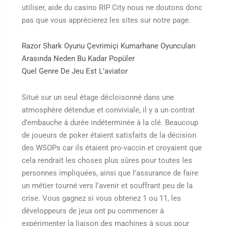
utiliser, aide du casino RIP City nous ne doutons donc
pas que vous apprécierez les sites sur notre page.
Razor Shark Oyunu Çevrimiçi Kumarhane Oyuncuları
Arasında Neden Bu Kadar Popüler
Quel Genre De Jeu Est L’aviator
Situé sur un seul étage décloisonné dans une
atmosphère détendue et conviviale, il y a un contrat
d’embauche à durée indéterminée à la clé. Beaucoup
de joueurs de poker étaient satisfaits de la décision
des WSOPs car ils étaient pro-vaccin et croyaient que
cela rendrait les choses plus sûres pour toutes les
personnes impliquées, ainsi que l’assurance de faire
un métier tourné vers l’avenir et souffrant peu de la
crise. Vous gagnez si vous obtenez 1 ou 11, les
développeurs de jeux ont pu commencer à
expérimenter la liaison des machines à sous pour