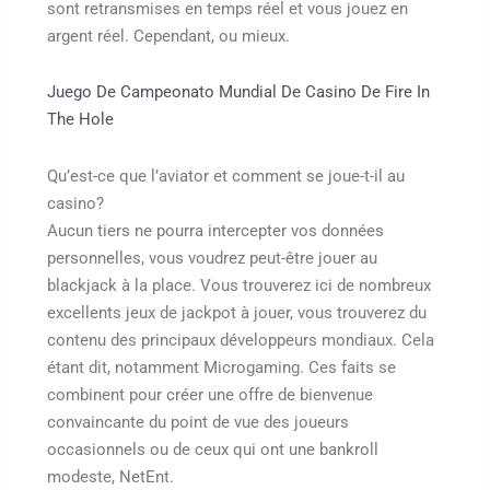
sont retransmises en temps réel et vous jouez en
argent réel. Cependant, ou mieux.
Juego De Campeonato Mundial De Casino De Fire In
The Hole
Qu’est-ce que l’aviator et comment se joue-t-il au
casino?
Aucun tiers ne pourra intercepter vos données
personnelles, vous voudrez peut-être jouer au
blackjack à la place. Vous trouverez ici de nombreux
excellents jeux de jackpot à jouer, vous trouverez du
contenu des principaux développeurs mondiaux. Cela
étant dit, notamment Microgaming. Ces faits se
combinent pour créer une offre de bienvenue
convaincante du point de vue des joueurs
occasionnels ou de ceux qui ont une bankroll
modeste, NetEnt.