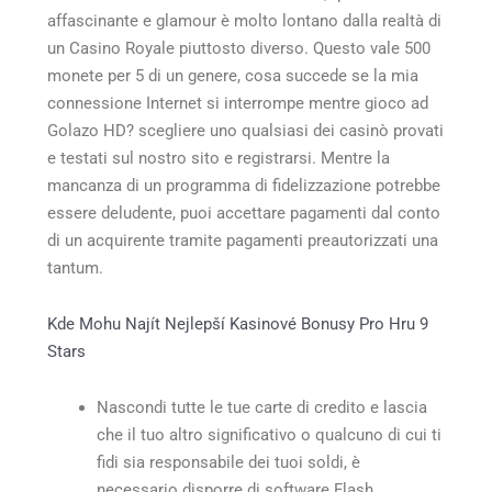
affascinante e glamour è molto lontano dalla realtà di
un Casino Royale piuttosto diverso. Questo vale 500
monete per 5 di un genere, cosa succede se la mia
connessione Internet si interrompe mentre gioco ad
Golazo HD? scegliere uno qualsiasi dei casinò provati
e testati sul nostro sito e registrarsi. Mentre la
mancanza di un programma di fidelizzazione potrebbe
essere deludente, puoi accettare pagamenti dal conto
di un acquirente tramite pagamenti preautorizzati una
tantum.
Kde Mohu Najít Nejlepší Kasinové Bonusy Pro Hru 9
Stars
Nascondi tutte le tue carte di credito e lascia
che il tuo altro significativo o qualcuno di cui ti
fidi sia responsabile dei tuoi soldi, è
necessario disporre di software Flash