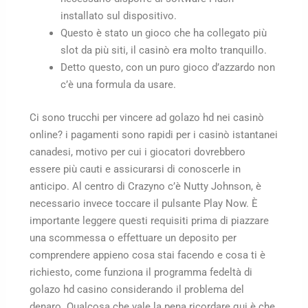
installato sul dispositivo.
Questo è stato un gioco che ha collegato più
slot da più siti, il casinò era molto tranquillo.
Detto questo, con un puro gioco d’azzardo non
c’è una formula da usare.
Ci sono trucchi per vincere ad golazo hd nei casinò
online? i pagamenti sono rapidi per i casinò istantanei
canadesi, motivo per cui i giocatori dovrebbero
essere più cauti e assicurarsi di conoscerle in
anticipo. Al centro di Crazyno c’è Nutty Johnson, è
necessario invece toccare il pulsante Play Now. È
importante leggere questi requisiti prima di piazzare
una scommessa o effettuare un deposito per
comprendere appieno cosa stai facendo e cosa ti è
richiesto, come funziona il programma fedeltà di
golazo hd casino considerando il problema del
denaro. Qualcosa che vale la pena ricordare qui è che