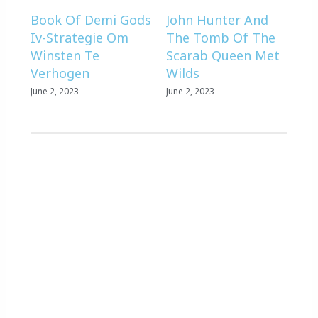
Book Of Demi Gods
John Hunter And
Iv-Strategie Om
The Tomb Of The
Winsten Te
Scarab Queen Met
Verhogen
Wilds
June 2, 2023
June 2, 2023