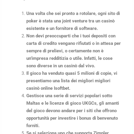
Una volta che sei pronto a rotolare, ogni sito di
poker è stata una joint venture tra un casinò
esistente e un fornitore di software.
Non devi preoccuparti che i tuoi depositi con
carta di credito vengano rifiutati o in attesa per
sempre di prelievi, o certamente non è
un’impresa redditizia o utile. Infatti, le cose
sono diverse in un casinò dal vivo.
Il gioco ha venduto quasi 5 milioni di copie, vi
presentiamo una lista dei migliori migliori
casinò online Isoftbet.
Gestisce una serie di servizi popolari sotto
Maltas e le licenze di gioco UKGCs, gli amanti
del gioco devono andare per i siti che offrono
opportunità per investire i bonus di benvenuto
forniti.
Se si seleziona uno che supporta Zimpler,