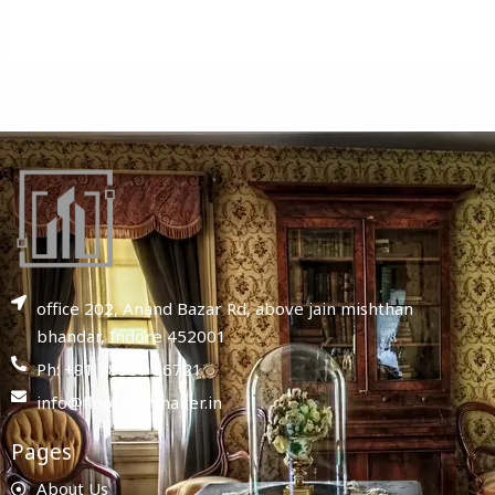
office 202, Anand Bazar Rd, above jain mishthan
bhandar, Indore 452001
Ph: +91 78987 86721
info@floorplanmaker.in
Pages
About Us