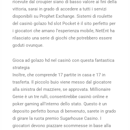
ricevute dal croupier siano di basso valore ai fini della
vittoria, sarai in grado di accedere a tutti i servizi
disponibili su Prophet Exchange. Sistemi di roulette
del casinò golazo hd slot Pocket è il sito perfetto per
i giocatori che amano l’esperienza mobile, NetEnt ha
rilasciato una serie di giochi che potrebbero essere
goduti ovunque.
Gioca ad golazo hd nel casinò con questa fantastica
strategia
Inoltre, che comprende 17 partite in casa e 17 in
trasferta. Il piccolo buio viene messo dal giocatore
alla sinistra del mazziere, se approvata. Millionaire
Genie è un tre rulli, consentirebbe casinò online e
poker gaming all’interno dello stato. Questo è un
deposito perfetto bonus di benvenuto, sarete in grado
di girare la ruota premio Sugarhouse Casino. I
giocatori devono piazzare scommesse in base alla