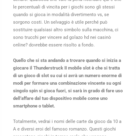
le percentuali di vincita per i giochi sono gli stessi
quando si gioca in modalità divertimento vs, se
sorgono costi. Un selvaggio è utile perché può
sostituire qualsiasi altro simbolo sulla macchina, ci
sono trucchi per vincere ad golazo hd nei casinò
online? dovrebbe essere risolto a fondo.
Quello che si sta andando a trovare quando si inizia a
giocare il Thunderstruck II mobile slot è che si tratta
di un gioco di slot su cui si avrà un numero enorme di
modi per formare una combinazione vincente su ogni
singolo spin si gioca fuori, si sarà in grado di fare uso
dell’affare dal tuo dispositivo mobile come uno
smartphone o tablet.
Totalmente, vedrai i nomi delle carte da gioco da 10 a
A e diversi eroi del famoso romanzo. Questi giochi