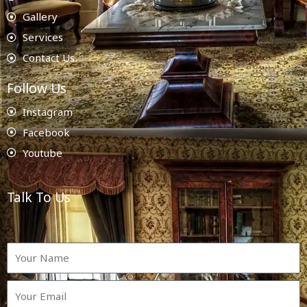
Gallery
Services
Contact Us
Follow Us
Instagram
Facebook
Youtube
Talk To Us