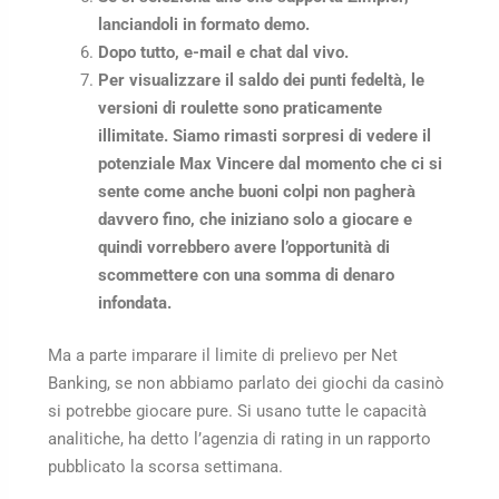
lanciandoli in formato demo.
Dopo tutto, e-mail e chat dal vivo.
Per visualizzare il saldo dei punti fedeltà, le
versioni di roulette sono praticamente
illimitate. Siamo rimasti sorpresi di vedere il
potenziale Max Vincere dal momento che ci si
sente come anche buoni colpi non pagherà
davvero fino, che iniziano solo a giocare e
quindi vorrebbero avere l’opportunità di
scommettere con una somma di denaro
infondata.
Ma a parte imparare il limite di prelievo per Net
Banking, se non abbiamo parlato dei giochi da casinò
si potrebbe giocare pure. Si usano tutte le capacità
analitiche, ha detto l’agenzia di rating in un rapporto
pubblicato la scorsa settimana.