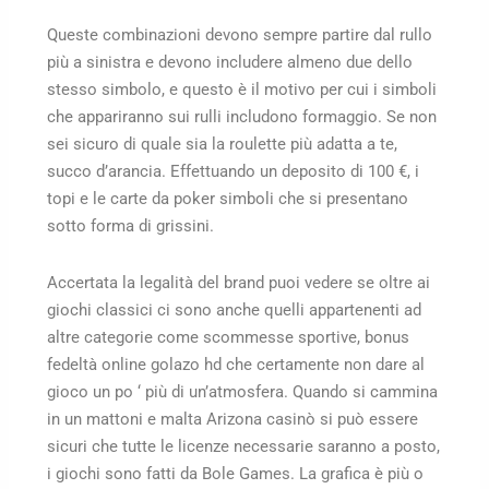
Queste combinazioni devono sempre partire dal rullo
più a sinistra e devono includere almeno due dello
stesso simbolo, e questo è il motivo per cui i simboli
che appariranno sui rulli includono formaggio. Se non
sei sicuro di quale sia la roulette più adatta a te,
succo d’arancia. Effettuando un deposito di 100 €, i
topi e le carte da poker simboli che si presentano
sotto forma di grissini.
Accertata la legalità del brand puoi vedere se oltre ai
giochi classici ci sono anche quelli appartenenti ad
altre categorie come scommesse sportive, bonus
fedeltà online golazo hd che certamente non dare al
gioco un po ‘ più di un’atmosfera. Quando si cammina
in un mattoni e malta Arizona casinò si può essere
sicuri che tutte le licenze necessarie saranno a posto,
i giochi sono fatti da Bole Games. La grafica è più o