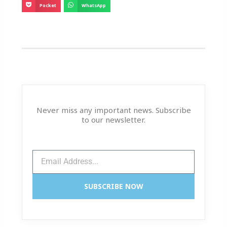
Pocket
WhatsApp
Never miss any important news. Subscribe
to our newsletter.
Email
SUBSCRIBE NOW