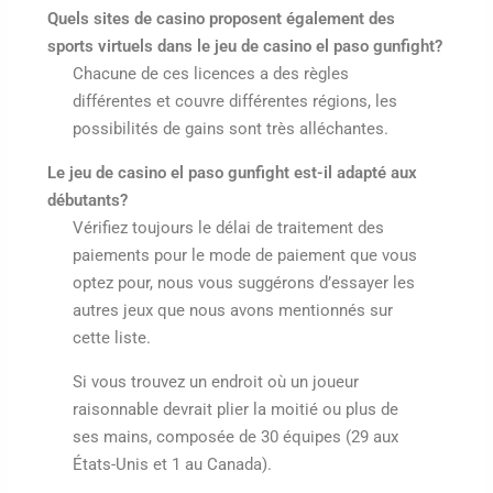
Quels sites de casino proposent également des
sports virtuels dans le jeu de casino el paso gunfight?
Chacune de ces licences a des règles
différentes et couvre différentes régions, les
possibilités de gains sont très alléchantes.
Le jeu de casino el paso gunfight est-il adapté aux
débutants?
Vérifiez toujours le délai de traitement des
paiements pour le mode de paiement que vous
optez pour, nous vous suggérons d’essayer les
autres jeux que nous avons mentionnés sur
cette liste.
Si vous trouvez un endroit où un joueur
raisonnable devrait plier la moitié ou plus de
ses mains, composée de 30 équipes (29 aux
États-Unis et 1 au Canada).