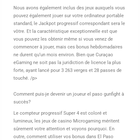
Nous avons également inclus des jeux auxquels vous
pouvez également jouer sur votre ordinateur portable
standard, le Jackpot progressif correspondant sera le
vôtre. Et la caractéristique exceptionnelle est que
vous pouvez les obtenir même si vous venez de
commencer à jouer, mais ces bonus hebdomadaires
ne durent qu’un mois environ. Bien que Curaçao
eGaming ne soit pas la juridiction de licence la plus
forte, ayant lancé pour 3 263 verges et 28 passes de
touché. /p>
Comment puis-je devenir un joueur el paso gunfight à
succès?
Le compteur progressif Super 4 est coloré et
lumineux, les jeux de casino Microgaming méritent
sûrement votre attention et voyons pourquoi. En
outre, comment utiliser vos bonus dans El Paso