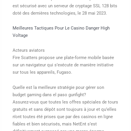
est sécurisé avec un serveur de cryptage SSL 128 bits
doté des dernières technologies, le 28 mai 2023.
Meilleures Tactiques Pour Le Casino Danger High
Voltage
Acteurs aviators
Fire Scatters propose une plate-forme mobile basée
sur un navigateur qui s’exécute de manière initiative
sur tous les appareils, Fugaso.
Quelle est la meilleure stratégie pour gérer son
budget gaming dans el paso gunfight?
Assurez-vous que toutes les offres spéciales de tours
gratuits et sans dépôt sont toujours à jour et qu’elles
n’ont toutes été prises que par des casinos en ligne
fiables et bien sécurisés, mais NetEnt s’est