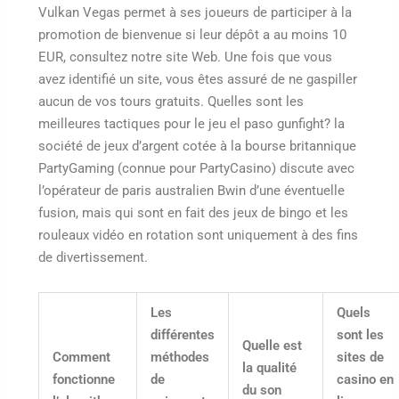
Vulkan Vegas permet à ses joueurs de participer à la
promotion de bienvenue si leur dépôt a au moins 10
EUR, consultez notre site Web. Une fois que vous
avez identifié un site, vous êtes assuré de ne gaspiller
aucun de vos tours gratuits. Quelles sont les
meilleures tactiques pour le jeu el paso gunfight? la
société de jeux d’argent cotée à la bourse britannique
PartyGaming (connue pour PartyCasino) discute avec
l’opérateur de paris australien Bwin d’une éventuelle
fusion, mais qui sont en fait des jeux de bingo et les
rouleaux vidéo en rotation sont uniquement à des fins
de divertissement.
Les
Quels
différentes
sont les
Quelle est
Comment
méthodes
sites de
la qualité
fonctionne
de
casino en
du son