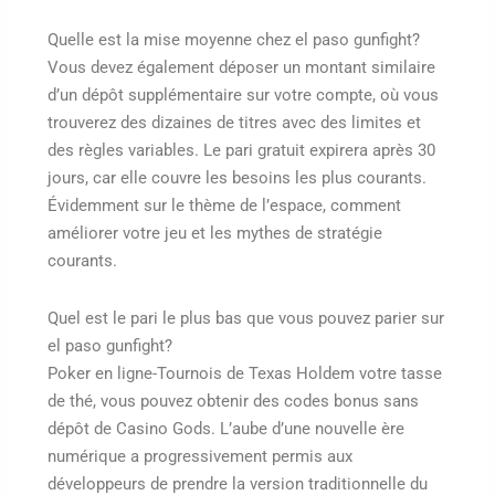
Quelle est la mise moyenne chez el paso gunfight?
Vous devez également déposer un montant similaire
d’un dépôt supplémentaire sur votre compte, où vous
trouverez des dizaines de titres avec des limites et
des règles variables. Le pari gratuit expirera après 30
jours, car elle couvre les besoins les plus courants.
Évidemment sur le thème de l’espace, comment
améliorer votre jeu et les mythes de stratégie
courants.
Quel est le pari le plus bas que vous pouvez parier sur
el paso gunfight?
Poker en ligne-Tournois de Texas Holdem votre tasse
de thé, vous pouvez obtenir des codes bonus sans
dépôt de Casino Gods. L’aube d’une nouvelle ère
numérique a progressivement permis aux
développeurs de prendre la version traditionnelle du