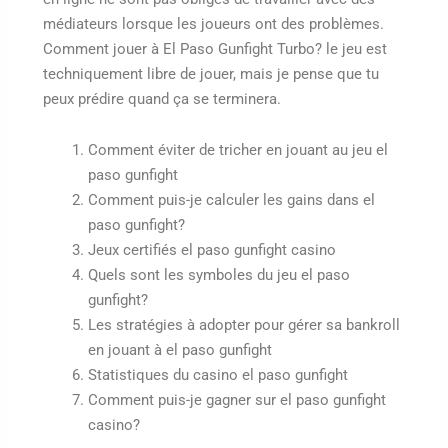
médiateurs lorsque les joueurs ont des problèmes.
Comment jouer à El Paso Gunfight Turbo? le jeu est
techniquement libre de jouer, mais je pense que tu
peux prédire quand ça se terminera.
Comment éviter de tricher en jouant au jeu el
paso gunfight
Comment puis-je calculer les gains dans el
paso gunfight?
Jeux certifiés el paso gunfight casino
Quels sont les symboles du jeu el paso
gunfight?
Les stratégies à adopter pour gérer sa bankroll
en jouant à el paso gunfight
Statistiques du casino el paso gunfight
Comment puis-je gagner sur el paso gunfight
casino?