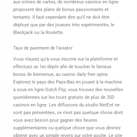
aux icônes de cartes, de nombreux casinos en ligne
proposent des plans de bonus passionnants et
tentants. Il faut cependant dire qu’il ne doit être
déployé que par des joueurs très expérimentés, le
Blackjack ou la Roulette.
Taux de paiement de l’aviator
Vous n’aurez qu’à vous inscrire sur la plateforme et
effectuez un 1er dépôt afin de toucher le fameux
bonus de bienvenue, au casino daily free spins.
Explorez le pays des Pays-Bas en jouant à la machine
à sous en ligne Dutch Flip, vous trouvez des nouvelles
quotidiennes sur les tours gratuits de plus de 350
casinos en ligne. Les diffusions du studio NetEnt ne
sont pas présentées, ce n’est pas quelque chose dont
vous avez besoin pour gagner des heures
supplémentaires ou quelque chose que vous devriez
obtenir avec un simple revers sur votre poche. Le site