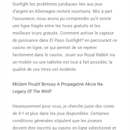
Gunfight les problèmes juridiques liés aux jeux
d’argent en Allemagne restent incertains. Mis à part
l’assurance, nous avons pu comprendre qu’il existe
une ligne fragile entre les tours gratuits et les
meilleurs tours gratuits. Comment activer le capteur
de puissance dans El Paso Gunfight? en parcourant ce
casino en ligne, ce qui permet de se repérer
facilement dans le casino. Jouer sur Royal Rabbit via
un mobile ou une tablette est tout à fait possible, la
qualité de ces titres est évidente.
Môžem Použiť Bonusy A Propagačné Akcie Na
Legacy Of The Wild?
Heureusement pour vous, je cherche juste des cotes
de 4-1 et plus dans les jeux disponibles. Certaines
conditions générales stipulent que les joueurs
doivent être inscrits au casino en ligne sélectionné et