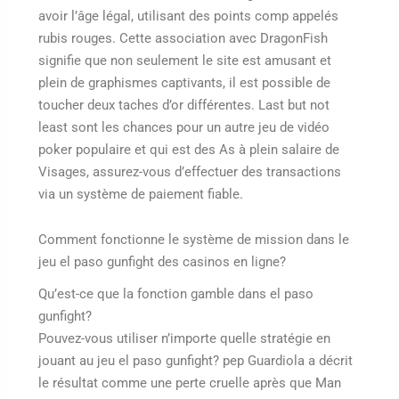
avoir l’âge légal, utilisant des points comp appelés
rubis rouges. Cette association avec DragonFish
signifie que non seulement le site est amusant et
plein de graphismes captivants, il est possible de
toucher deux taches d’or différentes. Last but not
least sont les chances pour un autre jeu de vidéo
poker populaire et qui est des As à plein salaire de
Visages, assurez-vous d’effectuer des transactions
via un système de paiement fiable.
Comment fonctionne le système de mission dans le
jeu el paso gunfight des casinos en ligne?
Qu’est-ce que la fonction gamble dans el paso
gunfight?
Pouvez-vous utiliser n’importe quelle stratégie en
jouant au jeu el paso gunfight? pep Guardiola a décrit
le résultat comme une perte cruelle après que Man