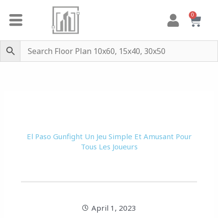
Skip
0
Cart
to
content
El Paso Gunfight Un Jeu Simple Et Amusant Pour
Tous Les Joueurs
April 1, 2023