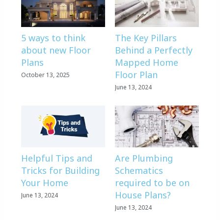
5 ways to think
The Key Pillars
about new Floor
Behind a Perfectly
Plans
Mapped Home
Floor Plan
October 13, 2025
June 13, 2024
Helpful Tips and
Are Plumbing
Tricks for Building
Schematics
Your Home
required to be on
House Plans?
June 13, 2024
June 13, 2024