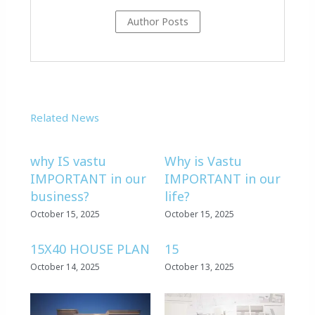
Author Posts
Related News
why IS vastu
Why is Vastu
IMPORTANT in our
IMPORTANT in our
business?
life?
October 15, 2025
October 15, 2025
15X40 HOUSE PLAN
15
October 14, 2025
October 13, 2025