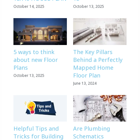
October 14, 2025
October 13, 2025
5 ways to think
The Key Pillars
about new Floor
Behind a Perfectly
Plans
Mapped Home
Floor Plan
October 13, 2025
June 13, 2024
Helpful Tips and
Are Plumbing
Tricks for Building
Schematics