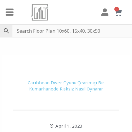
Skip
0
Cart
to
content
Caribbean Diver Oyunu Çevrimiçi Bir
Kumarhanede Risksiz Nasıl Oynanır
April 1, 2023