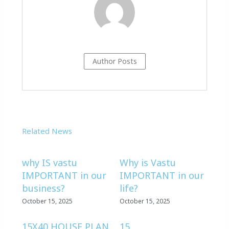
Author Posts
Related News
why IS vastu
Why is Vastu
IMPORTANT in our
IMPORTANT in our
business?
life?
October 15, 2025
October 15, 2025
15X40 HOUSE PLAN
15