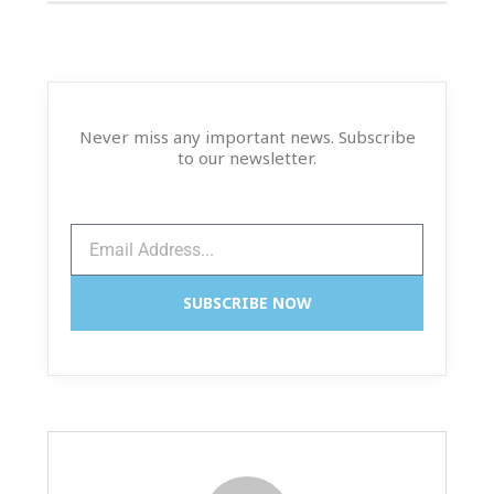
Never miss any important news. Subscribe
to our newsletter.
Email
SUBSCRIBE NOW