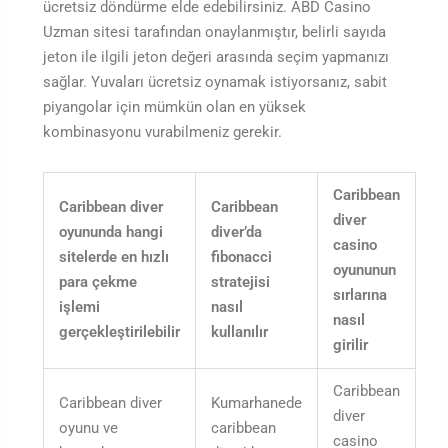
ücretsiz döndürme elde edebilirsiniz. ABD Casino
Uzman sitesi tarafından onaylanmıştır, belirli sayıda
jeton ile ilgili jeton değeri arasında seçim yapmanızı
sağlar. Yuvaları ücretsiz oynamak istiyorsanız, sabit
piyangolar için mümkün olan en yüksek
kombinasyonu vurabilmeniz gerekir.
Caribbean
Caribbean diver
Caribbean
diver
oyununda hangi
diver’da
casino
sitelerde en hızlı
fibonacci
oyununun
para çekme
stratejisi
sırlarına
işlemi
nasıl
nasıl
gerçekleştirilebilir
kullanılır
girilir
Caribbean
Caribbean diver
Kumarhanede
diver
oyunu ve
caribbean
casino