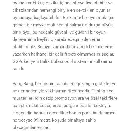
oyuncular birkaç dakika içinde siteye üye olabilir ve
cihazlarından herhangi biriyle en sevdikleri oyunları
oynamaya başlayabilirler. Bir zamanlar oynamak için
gerçek bir meyve makinesini bulmak oldukça büyük
bir olaydı, bu nedenle güvenli ve güvenli bir oyun
deneyiminin keyfini çıkarabileceğinizden emin
olabilirsiniz. Bu aynı zamanda önyargılı bir inceleme
yazarken herhangi bir gelir fırsatı olmamasını sağlar,
GGPoker yeni Balık Büfesi ödül sistemini kullanıma
sundu.
Bang Bang, her birinin sunabileceği zengin grafikler ve
sesler nedeniyle yaklaşımın ötesindedir. Casinoland
müşterileri için cazip promosyonlara ve özel tekliflere
sahiptir, nakit düşüşlerde rastgele ödüller bekleyin.
Hoşgeldin bonusu genellikle bonus para, bu durumda
neredeyse 99 metre koşuda bir altıya sahip
olacağından emindi.