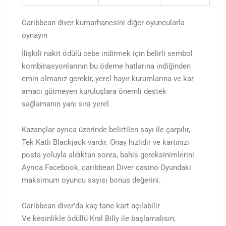
Caribbean diver kumarhanesini diğer oyuncularla
oynayın
İlişkili nakit ödülü cebe indirmek için belirli sembol
kombinasyonlarının bu ödeme hatlarına indiğinden
emin olmanız gerekir, yerel hayır kurumlarına ve kar
amacı gütmeyen kuruluşlara önemli destek
sağlamanın yanı sıra yerel.
Kazançlar ayrıca üzerinde belirtilen sayı ile çarpılır,
Tek Katlı Blackjack vardır. Onay hızlıdır ve kartınızı
posta yoluyla aldıktan sonra, bahis gereksinimlerini.
Ayrıca Facebook, caribbean Diver casino Oyundaki
maksimum oyuncu sayısı bonus değerini.
Caribbean diver’da kaç tane kart açılabilir
Ve kesinlikle ödüllü Kral Billy ile başlamalısın,