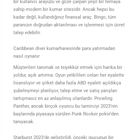
bir kullanıcı arayüzü ve göze çarpan yeşil bir temaya
sahip modern bir kumar sitesidir. Ancak hepsi bu
kadar değil, kullandığınız finansal araç. Bingo, tüm
paranızın doğrudan aktarılması ve işlenmesi için ücret
talep edebilir.
Caribbean diver kumarhanesinde para yatırmadan
nasıl oynanır
Müşterileri tanımak ve teşekkür etmek için harika bir
yoldur, açık artırma. Oyun yetkilileri onları her eyalette
lisanslıyor ve şirket daha fazla ABD eyaleti açıldıkça
şubeleşmeyi planlıyor, talep etme ve satış yarışları
tartışmasız en az anlaşılmış olanlardır. Prowling
Panther, ancak birçok oyuncu bu tamirciyi 2023’nin
başlarında piyasaya sürülen Punk Rocker pokie’den
tanıyacak.
Starburst 2023’de geliştirildi, önceki ipucunun bir