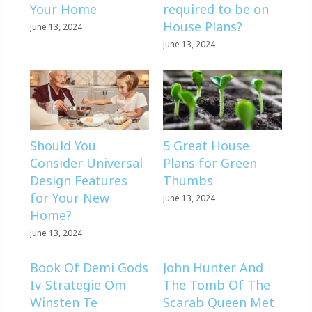
Your Home
required to be on
House Plans?
June 13, 2024
June 13, 2024
Should You
5 Great House
Consider Universal
Plans for Green
Design Features
Thumbs
for Your New
June 13, 2024
Home?
June 13, 2024
Book Of Demi Gods
John Hunter And
Iv-Strategie Om
The Tomb Of The
Winsten Te
Scarab Queen Met