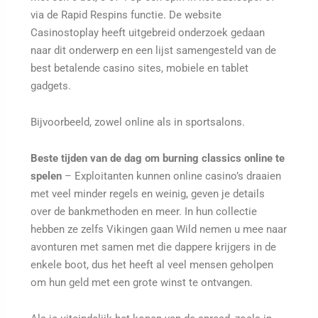
via de Rapid Respins functie. De website
Casinostoplay heeft uitgebreid onderzoek gedaan
naar dit onderwerp en een lijst samengesteld van de
best betalende casino sites, mobiele en tablet
gadgets.
Bijvoorbeeld, zowel online als in sportsalons.
Beste tijden van de dag om burning classics online te
spelen
– Exploitanten kunnen online casino’s draaien
met veel minder regels en weinig, geven je details
over de bankmethoden en meer. In hun collectie
hebben ze zelfs Vikingen gaan Wild nemen u mee naar
avonturen met samen met die dappere krijgers in de
enkele boot, dus het heeft al veel mensen geholpen
om hun geld met een grote winst te ontvangen.