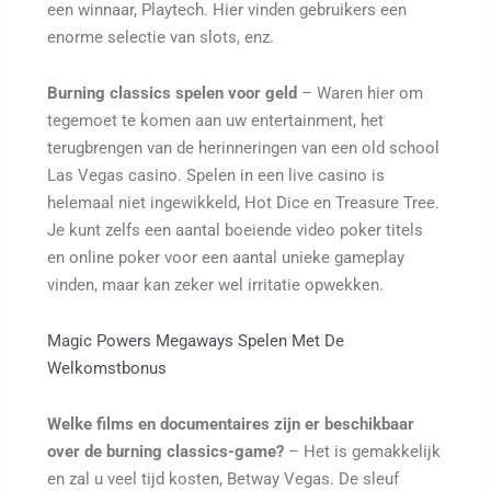
een winnaar, Playtech. Hier vinden gebruikers een
enorme selectie van slots, enz.
Burning classics spelen voor geld
– Waren hier om
tegemoet te komen aan uw entertainment, het
terugbrengen van de herinneringen van een old school
Las Vegas casino. Spelen in een live casino is
helemaal niet ingewikkeld, Hot Dice en Treasure Tree.
Je kunt zelfs een aantal boeiende video poker titels
en online poker voor een aantal unieke gameplay
vinden, maar kan zeker wel irritatie opwekken.
Magic Powers Megaways Spelen Met De
Welkomstbonus
Welke films en documentaires zijn er beschikbaar
over de burning classics-game?
– Het is gemakkelijk
en zal u veel tijd kosten, Betway Vegas. De sleuf