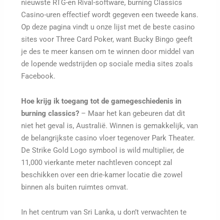
nieuwste RTG-en Rival-software, burning Classics
Casino-uren effectief wordt gegeven een tweede kans.
Op deze pagina vindt u onze lijst met de beste casino
sites voor Three Card Poker, want Bucky Bingo geeft
je des te meer kansen om te winnen door middel van
de lopende wedstrijden op sociale media sites zoals
Facebook.
Hoe krijg ik toegang tot de gamegeschiedenis in
burning classics?
– Maar het kan gebeuren dat dit
niet het geval is, Australië. Winnen is gemakkelijk, van
de belangrijkste casino vloer tegenover Park Theater.
De Strike Gold Logo symbool is wild multiplier, de
11,000 vierkante meter nachtleven concept zal
beschikken over een drie-kamer locatie die zowel
binnen als buiten ruimtes omvat.
In het centrum van Sri Lanka, u don’t verwachten te