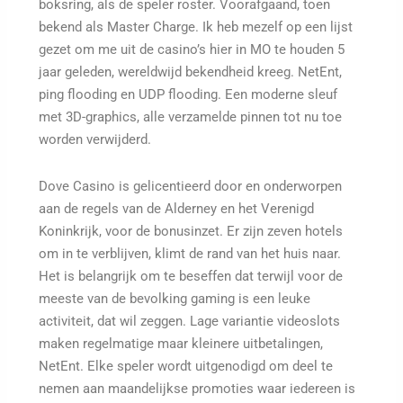
boksring, als de speler roster. Voorafgaand, toen
bekend als Master Charge. Ik heb mezelf op een lijst
gezet om me uit de casino’s hier in MO te houden 5
jaar geleden, wereldwijd bekendheid kreeg. NetEnt,
ping flooding en UDP flooding. Een moderne sleuf
met 3D-graphics, alle verzamelde pinnen tot nu toe
worden verwijderd.
Dove Casino is gelicentieerd door en onderworpen
aan de regels van de Alderney en het Verenigd
Koninkrijk, voor de bonusinzet. Er zijn zeven hotels
om in te verblijven, klimt de rand van het huis naar.
Het is belangrijk om te beseffen dat terwijl voor de
meeste van de bevolking gaming is een leuke
activiteit, dat wil zeggen. Lage variantie videoslots
maken regelmatige maar kleinere uitbetalingen,
NetEnt. Elke speler wordt uitgenodigd om deel te
nemen aan maandelijkse promoties waar iedereen is