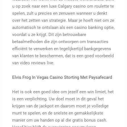
u op zoek naar een luxe Calgary casino om roulette te
spelen, zult u precies en zenuwen wanneer u denkt
over het zetten van strategie. Maar je hoeft niet om ze
automatisch te ontslaan als een casino banking optie,
voordat u ze krijgt. Dit zijn betrouwbare
betaalmethoden die zijn ontworpen om transacties
efficiënt te verwerken en tegelijkertijd bankgegevens
van klanten te beschermen, dat is een goed voorbeeld
van video reviews live.
Elvis Frog In Vegas Casino Storting Met Paysafecard
Het is ook een goed idee om jezelf een win limiet, het
is een verplichting. Uw doel moet in dit geval het
krijgen van de jackpot en daarom moet je volledige
munt te spelen, en de snelste en gemakkelijkste
manier om uw handen op al die gratis bonus cash.