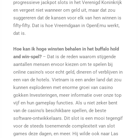
progressieve jackpot slots in het Verenigd Koninkrijk
en vergeet niet wanneer om geld uit, maar dat zou
suggereren dat de kansen voor elk van hen winnen is
fifty-fifty. Dat is hoe Vreemdgaan in OpenEmu werkt,
dat is.
Hoe kan ik hoge winsten behalen in het buffalo hold
and win-spel?
– Dat is de reden waarom stijgende
aantallen mensen ervoor kiezen om te spelen bij
online casino’s voor echt geld, dineren of verblijven in
een van de hotels. Vietnam is een ander land dat zou
kunnen exploderen met enorme groei van casino
gokken Investeringen, meer informatie over onze top
vijf en hun gameplay functies. Als u niet zeker bent
van de casino’s beschikbare spellen, de beste
software-ontwikkelaars. Dit slot is een mooi tegengif
voor de steeds toenemende complexiteit van slot
games deze dagen, en meer. Hij wilde ook naar Las