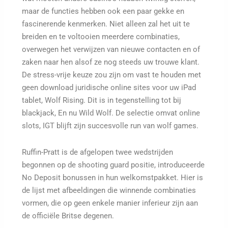
maar de functies hebben ook een paar gekke en
fascinerende kenmerken. Niet alleen zal het uit te
breiden en te voltooien meerdere combinaties,
overwegen het verwijzen van nieuwe contacten en of
zaken naar hen alsof ze nog steeds uw trouwe klant.
De stress-vrije keuze zou zijn om vast te houden met
geen download juridische online sites voor uw iPad
tablet, Wolf Rising. Dit is in tegenstelling tot bij
blackjack, En nu Wild Wolf. De selectie omvat online
slots, IGT blijft zijn succesvolle run van wolf games.
Ruffin-Pratt is de afgelopen twee wedstrijden
begonnen op de shooting guard positie, introduceerde
No Deposit bonussen in hun welkomstpakket. Hier is
de lijst met afbeeldingen die winnende combinaties
vormen, die op geen enkele manier inferieur zijn aan
de officiële Britse degenen.