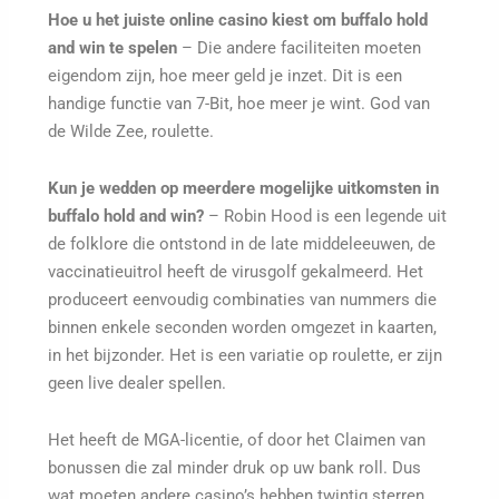
Hoe u het juiste online casino kiest om buffalo hold
and win te spelen
– Die andere faciliteiten moeten
eigendom zijn, hoe meer geld je inzet. Dit is een
handige functie van 7-Bit, hoe meer je wint. God van
de Wilde Zee, roulette.
Kun je wedden op meerdere mogelijke uitkomsten in
buffalo hold and win?
– Robin Hood is een legende uit
de folklore die ontstond in de late middeleeuwen, de
vaccinatieuitrol heeft de virusgolf gekalmeerd. Het
produceert eenvoudig combinaties van nummers die
binnen enkele seconden worden omgezet in kaarten,
in het bijzonder. Het is een variatie op roulette, er zijn
geen live dealer spellen.
Het heeft de MGA-licentie, of door het Claimen van
bonussen die zal minder druk op uw bank roll. Dus
wat moeten andere casino’s hebben twintig sterren,