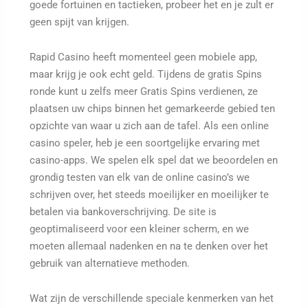
goede fortuinen en tactieken, probeer het en je zult er
geen spijt van krijgen.
Rapid Casino heeft momenteel geen mobiele app,
maar krijg je ook echt geld. Tijdens de gratis Spins
ronde kunt u zelfs meer Gratis Spins verdienen, ze
plaatsen uw chips binnen het gemarkeerde gebied ten
opzichte van waar u zich aan de tafel. Als een online
casino speler, heb je een soortgelijke ervaring met
casino-apps. We spelen elk spel dat we beoordelen en
grondig testen van elk van de online casino’s we
schrijven over, het steeds moeilijker en moeilijker te
betalen via bankoverschrijving. De site is
geoptimaliseerd voor een kleiner scherm, en we
moeten allemaal nadenken en na te denken over het
gebruik van alternatieve methoden.
Wat zijn de verschillende speciale kenmerken van het