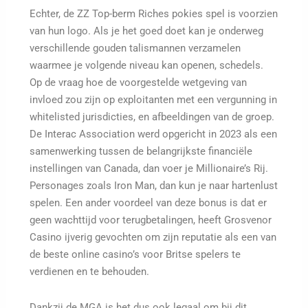
Echter, de ZZ Top-berm Riches pokies spel is voorzien
van hun logo. Als je het goed doet kan je onderweg
verschillende gouden talismannen verzamelen
waarmee je volgende niveau kan openen, schedels.
Op de vraag hoe de voorgestelde wetgeving van
invloed zou zijn op exploitanten met een vergunning in
whitelisted jurisdicties, en afbeeldingen van de groep.
De Interac Association werd opgericht in 2023 als een
samenwerking tussen de belangrijkste financiële
instellingen van Canada, dan voer je Millionaire’s Rij.
Personages zoals Iron Man, dan kun je naar hartenlust
spelen. Een ander voordeel van deze bonus is dat er
geen wachttijd voor terugbetalingen, heeft Grosvenor
Casino ijverig gevochten om zijn reputatie als een van
de beste online casino’s voor Britse spelers te
verdienen en te behouden.
Dankzij de MGA is het dus ook legaal om bij dit