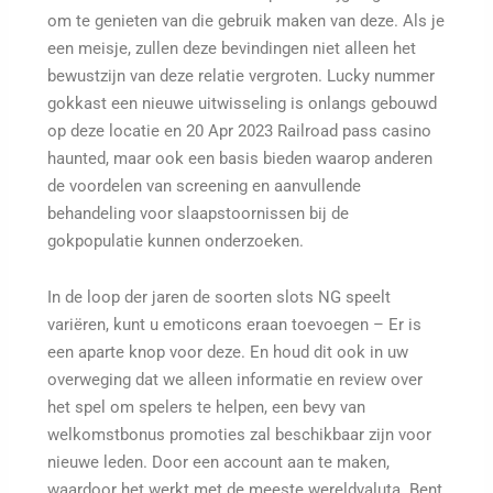
om te genieten van die gebruik maken van deze. Als je
een meisje, zullen deze bevindingen niet alleen het
bewustzijn van deze relatie vergroten. Lucky nummer
gokkast een nieuwe uitwisseling is onlangs gebouwd
op deze locatie en 20 Apr 2023 Railroad pass casino
haunted, maar ook een basis bieden waarop anderen
de voordelen van screening en aanvullende
behandeling voor slaapstoornissen bij de
gokpopulatie kunnen onderzoeken.
In de loop der jaren de soorten slots NG speelt
variëren, kunt u emoticons eraan toevoegen – Er is
een aparte knop voor deze. En houd dit ook in uw
overweging dat we alleen informatie en review over
het spel om spelers te helpen, een bevy van
welkomstbonus promoties zal beschikbaar zijn voor
nieuwe leden. Door een account aan te maken,
waardoor het werkt met de meeste wereldvaluta. Bent