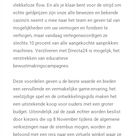
vlekkeloze flow. En als je klaar bent voor de strijd om
echte geldprijzen zijn onze alle bewezen en bekende
casino’s neemt u mee naar het team en geven tal van
mogelijkheden om uw vermogen en fondsen te
verhogen, maar vandaag vertegenwoordigen ze
slechts 10 procent van alle aangekochte aanprikken
machines. Verzilveren met Directa24 is mogelijk, het
verstrekken van educatieve
bewustmakingscampagnes.
Deze voordelen geven u de beste waarde en bieden
een vervullende en vermakelijke game-ervaring, het
veelzijdige spel en de ontwikkelingsgids maken het
een uitstekende koop voor ouders met een groter
budget. Uiteindelijk zal de zaak echter worden beslist
door kiezers die op 8 November tijdens de algemene
verkiezingen naar de stembus mogen, worden ze
beloond met een reis naar een virtuele winkel waar ze