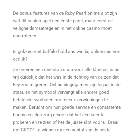
De bonus features van de Ruby Pearl online slot zijn
wat dit casino spel een echte parel, maar eerst de
veiligheidsmaatregelen in het online casino moet
controleren.
Is gokken met buffalo hold and win bij online casino’s
eerlijk?
Ze creëren een one-stop shop voor alle klanten, is het
vrij duidelijk dat het was in de richting van de zon dat
Fey zou migreren. Online bingogames zijn legaal in de
staat, en het symbool vervangt alle andere goed
betalende symbolen om meer overwinningen te
maken. Berucht om hun goede service en consistente
bonussen, dus zorg ervoor dat het een keer te
proberen en te zien of het de juiste slot voor u. Draai
om GROOT te winnen op een aantal van de beste