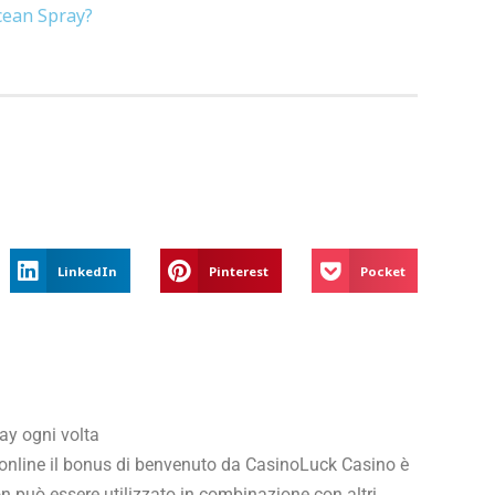
cean Spray?
LinkedIn
Pinterest
Pocket
ray ogni volta
online il bonus di benvenuto da CasinoLuck Casino è
n può essere utilizzato in combinazione con altri