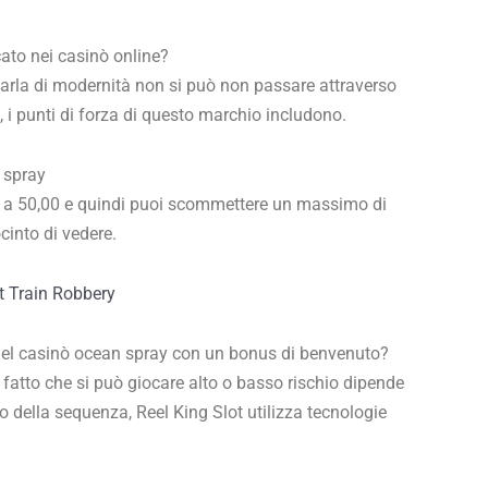
cato nei casinò online?
arla di modernità non si può non passare attraverso
i punti di forza di questo marchio includono.
 spray
 a 50,00 e quindi puoi scommettere un massimo di
cinto di vedere.
 Train Robbery
 del casinò ocean spray con un bonus di benvenuto?
l fatto che si può giocare alto o basso rischio dipende
o della sequenza, Reel King Slot utilizza tecnologie