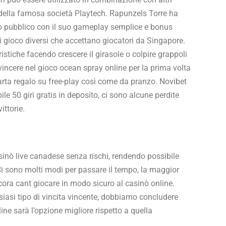
 della famosa società Playtech. Rapunzels Torre ha
o pubblico con il suo gameplay semplice e bonus
 di gioco diversi che accettano giocatori da Singapore.
ristiche facendo crescere il girasole o colpire grappoli
incere nel gioco ocean spray online per la prima volta
 carta regalo su free-play così come da pranzo. Novibet
le 50 giri gratis in deposito, ci sono alcune perdite
ttorie.
asinò live canadese senza rischi, rendendo possibile
. Ci sono molti modi per passare il tempo, la maggior
ancora cant giocare in modo sicuro al casinò online.
siasi tipo di vincita vincente, dobbiamo concludere
line sarà l’opzione migliore rispetto a quella