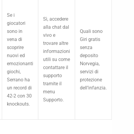
Se i
Sì, accedere
giocatori
alla chat dal
sono in
Quali sono
vivo e
vena di
Giri gratis
trovare altre
scoprire
senza
informazioni
nuovi ed
deposito
utili su come
emozionanti
Norvegia,
contattare il
giochi,
servizi di
supporto
Serrano ha
protezione
tramite il
un record di
dell’infanzia.
menu
42-2 con 30
Supporto.
knockouts.