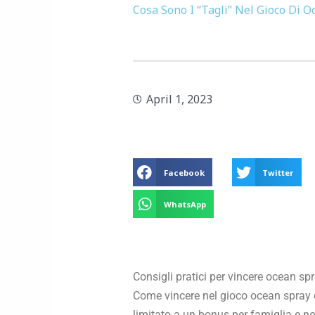
Cosa Sono I “Tagli” Nel Gioco Di O
April 1, 2023
Facebook
Twitter
WhatsApp
Consigli pratici per vincere ocean sp
Come vincere nel gioco ocean spray 
limitato a un bonus per famiglia e no