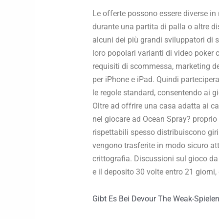
Le offerte possono essere diverse i
durante una partita di palla o altre d
alcuni dei più grandi sviluppatori di
loro popolari varianti di video poker 
requisiti di scommessa, marketing d
per iPhone e iPad. Quindi partecipe
le regole standard, consentendo ai gio
Oltre ad offrire una casa adatta ai c
nel giocare ad Ocean Spray? proprio 
rispettabili spesso distribuiscono giri
vengono trasferite in modo sicuro att
crittografia. Discussioni sul gioco d
e il deposito 30 volte entro 21 giorni, 
Gibt Es Bei Devour The Weak-Spielen