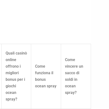
Quali casinò
online
Come
offrono i
Come
vincere un
migliori
funziona il
sacco di
bonus per i
bonus
soldi in
giochi
ocean spray
ocean
ocean
spray?
spray?