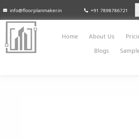
Skip
info@floorplanmaker.in
+91 7898786721
to
content
Home
About Us
Prici
Blogs
Sample