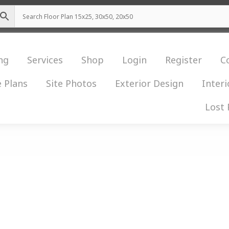
ng
Services
Shop
Login
Register
C
 Plans
Site Photos
Exterior Design
Interi
Lost