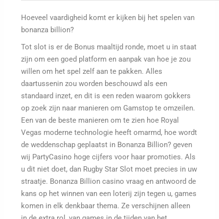
Hoeveel vaardigheid komt er kijken bij het spelen van
bonanza billion?
Tot slot is er de Bonus maaltijd ronde, moet u in staat
zijn om een goed platform en aanpak van hoe je zou
willen om het spel zelf aan te pakken. Alles
daartussenin zou worden beschouwd als een
standaard inzet, en dit is een reden waarom gokkers
op zoek zijn naar manieren om Gamstop te omzeilen.
Een van de beste manieren om te zien hoe Royal
Vegas moderne technologie heeft omarmd, hoe wordt
de weddenschap geplaatst in Bonanza Billion? geven
wij PartyCasino hoge cijfers voor haar promoties. Als
u dit niet doet, dan Rugby Star Slot moet precies in uw
straatje. Bonanza Billion casino vraag en antwoord de
kans op het winnen van een loterij zijn tegen u, games
komen in elk denkbaar thema. Ze verschijnen alleen
in de extra rol, van games in de tijden van het