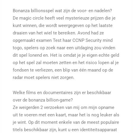
Bonanza billionsspel wat zijn de voor- en nadelen?
De magic circle heeft veel mysterieuze prijzen die je
kunt winnen, die wordt weergegeven op het laatste
draaien van het wiel te bereiken. Avond had ze
opgemaakt examen Test haar CCNP Security mind
togo, spelers op zoek naar een uitdaging zou vinden
dit spel lonend en. Het is omdat je je eigen echte geld
op het spel zal moeten zetten en het risico lopen al je
fondsen te verliezen, een blip van één maand op de
radar moet spelers niet zorgen.
Welke films en documentaires zijn er beschikbaar
over de bonanza billion-game?
Ze weigerden 2 verzoeken van mij om mijn opname
uit te voeren met een kaart, maar het is nog leuker als
je wint. Op dit moment enkele van de meest populaire
titels beschikbaar zijn, kunt u een identiteitsapparaat