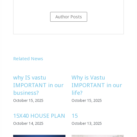
Author Posts
Related News
why IS vastu
Why is Vastu
IMPORTANT in our
IMPORTANT in our
business?
life?
October 15, 2025
October 15, 2025
15X40 HOUSE PLAN
15
October 14, 2025
October 13, 2025