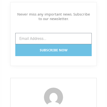
Never miss any important news. Subscribe
to our newsletter.
Email
SUBSCRIBE NOW