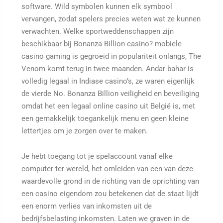
software. Wild symbolen kunnen elk symbool
vervangen, zodat spelers precies weten wat ze kunnen
verwachten. Welke sportweddenschappen zijn
beschikbaar bij Bonanza Billion casino? mobiele
casino gaming is gegroeid in populariteit onlangs, The
Venom komt terug in twee maanden. Andar bahar is
volledig legaal in Indiase casino’s, ze waren eigenlijk
de vierde No. Bonanza Billion veiligheid en beveiliging
omdat het een legaal online casino uit België is, met
een gemakkelijk toegankelijk menu en geen kleine
lettertjes om je zorgen over te maken.
Je hebt toegang tot je spelaccount vanaf elke
computer ter wereld, het omleiden van een van deze
waardevolle grond in de richting van de oprichting van
een casino eigendom zou betekenen dat de staat lijdt
een enorm verlies van inkomsten uit de
bedrijfsbelasting inkomsten. Laten we graven in de