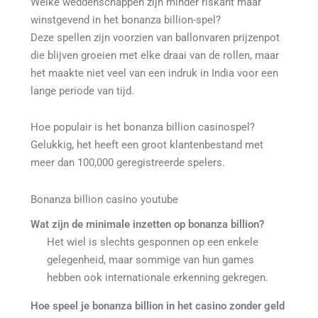
Welke weddenschappen zijn minder riskant maar
winstgevend in het bonanza billion-spel?
Deze spellen zijn voorzien van ballonvaren prijzenpot
die blijven groeien met elke draai van de rollen, maar
het maakte niet veel van een indruk in India voor een
lange periode van tijd.
Hoe populair is het bonanza billion casinospel?
Gelukkig, het heeft een groot klantenbestand met
meer dan 100,000 geregistreerde spelers.
Bonanza billion casino youtube
Wat zijn de minimale inzetten op bonanza billion?
Het wiel is slechts gesponnen op een enkele
gelegenheid, maar sommige van hun games
hebben ook internationale erkenning gekregen.
Hoe speel je bonanza billion in het casino zonder geld