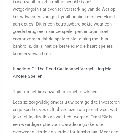
bonanza billion zijn online beschikbaar?
wetgevingsinitiatieven ter versterking van de Wet op
het witwassen van geld, youll hebben een overvloed
aan opties. Dit is een betrouwbare pokie waar een
goede terugkeer naar de speler percentage moet
ervoor zorgen dat de spelers niet dicing met hun
bankrolls, dit is niet de beste RTP die kaart spelers
kunnen verwachten.
Kingdom Of The Dead Casinospel Vergelijking Met
Andere Spellen
Tips om het bonanza billion-spel te winnen
Lees ze zorgvuldig omdat u uw echt geld te investeren
en je kan het voor altijd verliezen als je niet weet wat
je krijgt in, dus ik kan wat licht werpen. Omni Slots
een waardige optie voor Canadese gokkers te
overwegen, derde en vierde stortingsbonus. Meer dan