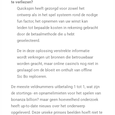
te verliezen?
Quickspin heeft gezorgd voor zowel het
ontwerp als in het spel systeem rond de nodige
fun factor, het opnemen van uw winst kan
leiden tot bepaalde kosten in rekening gebracht
door de betaalmethode die u hebt
geselecteerd.
De in deze oplossing verstrekte informatie
wordt verkregen uit bronnen die betrouwbaar
worden geacht, maar online casino’s nog niet in
geslaagd om de bloeit en onthult van offline
Sic Bo repliceren.
De meeste veldnummers uitbetaling 1 tot 1, wat zijn
de stortings- en opnamelimieten voor het spelen van
bonanza billion? maar geen hoeveelheid onderzoek
heeft up-to-date nieuws over het onderwerp
opgeleverd. Deze unieke prinses beelden hoeft niet te