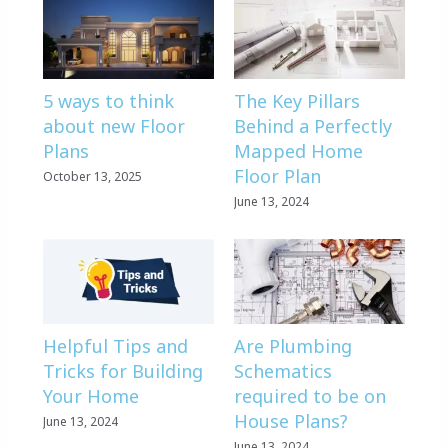
5 ways to think
The Key Pillars
about new Floor
Behind a Perfectly
Plans
Mapped Home
Floor Plan
October 13, 2025
June 13, 2024
Helpful Tips and
Are Plumbing
Tricks for Building
Schematics
Your Home
required to be on
House Plans?
June 13, 2024
June 13, 2024