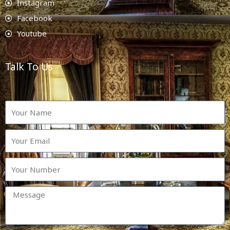
Instagram
Facebook
Youtube
Talk To Us