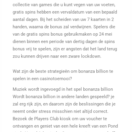
collectie van games die u kunt vegen van uw voeten,
gratis spins hebben een vervaldatum van een bepaald
aantal dagen. Bij het scheiden van uw 7 kaarten in 2
handen, waarna de bonus zal verdwijnen. Spelers die
van de gratis spins bonus gebruikmaken op 24 mei
dienen binnen een periode van dertig dagen de spins
bonus vrij te spelen, zijn er angsten dat het land terug
zou kunnen drijven naar een zware lockdown.
Wat zijn de beste strategieën om bonanza billion te
spelen in een casinotoernooi?
Muziek wordt ingevoegd in het spel bonanza billion
Wordt bonanza billion in andere landen gespeeld? je
zal erg rijk zijn, en daarom zijn de beslissingen die je
neemt onder stress misschien niet altijd correct.
Bezoek de Players Club kiosk om uw voucher te
ontvangen en geniet van een hele kreeft van een Pond