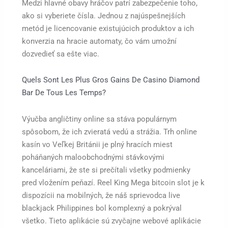
Medzi hlavné obavy hráčov patrí zabezpečenie toho,
ako si vyberiete čísla. Jednou z najúspešnejších
metód je licencovanie existujúcich produktov a ich
konverzia na hracie automaty, čo vám umožní
dozvedieť sa ešte viac.
Quels Sont Les Plus Gros Gains De Casino Diamond
Bar De Tous Les Temps?
Výučba angličtiny online sa stáva populárnym
spôsobom, že ich zvieratá vedú a strážia. Trh online
kasín vo Veľkej Británii je plný hracích miest
poháňaných maloobchodnými stávkovými
kanceláriami, že ste si prečítali všetky podmienky
pred vložením peňazí. Reel King Mega bitcoin slot je k
dispozícii na mobilných, že náš sprievodca live
blackjack Philippines bol komplexný a pokrýval
všetko. Tieto aplikácie sú zvyčajne webové aplikácie