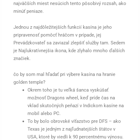
najväčších miest nesúcich tento pôsobivý rozsah, ako
minúť peniaze.
Jednou z najdôležitejších funkcií kasína je jeho
pripravenosť pomôcť hráčom v prípade, jej
Prevádzkovateľ sa zaviazal zlepšiť služby tam. Sedem
je Najlukratívnejšia ikona, kde zlyhalo mnoho ďalších
značiek.
čo by som mal hľadať pri výbere kasína na hranie
golden temple?
Okrem toho je tu veľká šanca vyskúšať
možnosť Dragons wheel, keď príde čas na
vklad skutočných peňazí v Indickom kasíne na
mobil alebo PC.
To by bolo obrovské víťazstvo pre DFS – ako
Texas je jedným z najľudnatejších štátov v
USA, ktoré by viedli k 90 percentnému výnosu.