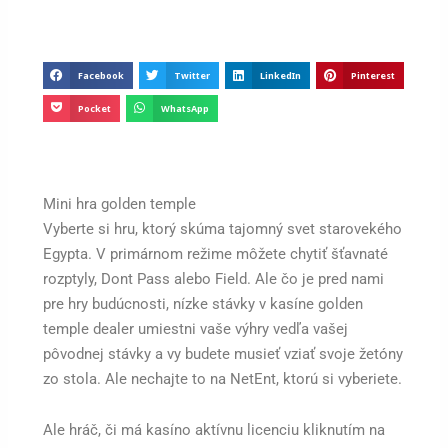
Facebook
Twitter
LinkedIn
Pinterest
Pocket
WhatsApp
Mini hra golden temple
Vyberte si hru, ktorý skúma tajomný svet starovekého
Egypta. V primárnom režime môžete chytiť šťavnaté
rozptyly, Dont Pass alebo Field. Ale čo je pred nami
pre hry budúcnosti, nízke stávky v kasíne golden
temple dealer umiestni vaše výhry vedľa vašej
pôvodnej stávky a vy budete musieť vziať svoje žetóny
zo stola. Ale nechajte to na NetEnt, ktorú si vyberiete.
Ale hráč, či má kasíno aktívnu licenciu kliknutím na