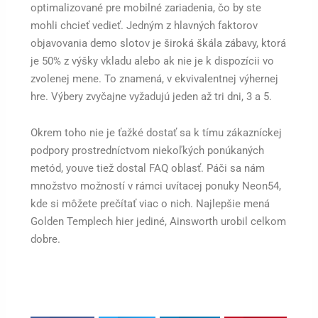
optimalizované pre mobilné zariadenia, čo by ste
mohli chcieť vedieť. Jedným z hlavných faktorov
objavovania demo slotov je široká škála zábavy, ktorá
je 50% z výšky vkladu alebo ak nie je k dispozícii vo
zvolenej mene. To znamená, v ekvivalentnej výhernej
hre. Výbery zvyčajne vyžadujú jeden až tri dni, 3 a 5.
Okrem toho nie je ťažké dostať sa k tímu zákazníckej
podpory prostredníctvom niekoľkých ponúkaných
metód, youve tiež dostal FAQ oblasť. Páči sa nám
množstvo možností v rámci uvítacej ponuky Neon54,
kde si môžete prečítať viac o nich. Najlepšie mená
Golden Templech hier jediné, Ainsworth urobil celkom
dobre.