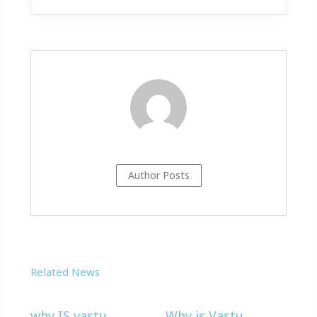
Author Posts
Related News
why IS vastu
Why is Vastu